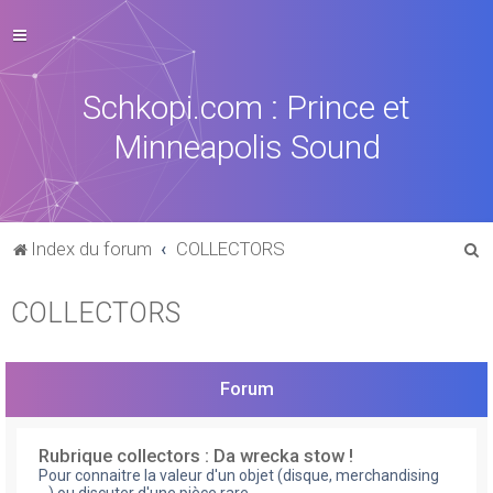
Schkopi.com : Prince et
Minneapolis Sound
R
Index du forum
COLLECTORS
e
COLLECTORS
c
h
e
Forum
r
c
Rubrique collectors : Da wrecka stow !
h
Pour connaitre la valeur d'un objet (disque, merchandising