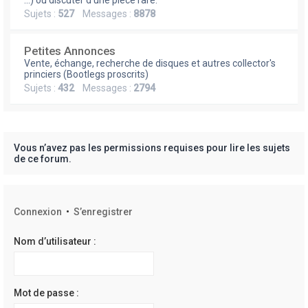
e
...) ou discuter d'une pièce rare.
Sujets :
527
Messages :
8878
r
Petites Annonces
Vente, échange, recherche de disques et autres collector's
princiers (Bootlegs proscrits)
Sujets :
432
Messages :
2794
Vous n’avez pas les permissions requises pour lire les sujets
de ce forum.
Connexion
•
S’enregistrer
Nom d’utilisateur :
Mot de passe :