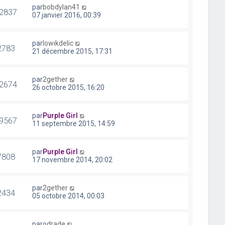
par
bobdylan41
2837
07 janvier 2016, 00:39
par
lowikdelic
2783
21 décembre 2015, 17:31
par
2gether
2674
26 octobre 2015, 16:20
par
Purple Girl
9567
11 septembre 2015, 14:59
par
Purple Girl
7808
17 novembre 2014, 20:02
par
2gether
2434
05 octobre 2014, 00:03
par
odrade