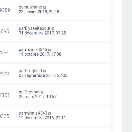
par
sulimane
9389
23 janvier 2018, 20:48
par
ElyseeKadour
4695
31 décembre 2017, 03:25
par
minnie4343
2337
19 octobre 2017, 17:08
par
Greghost
5291
07 septembre 2017, 22:03
par
2gether
1131
29 mars 2017, 10:57
par
minnie4343
3325
19 décembre 2016, 22:11