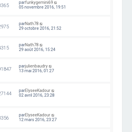
par
funkygemini69
3365
05 novembre 2016, 19:51
par
Nath78
2975
29 octobre 2016, 21:52
par
Nath78
4315
29 août 2016, 15:24
par
julienbaudry
91847
13 mai 2016, 01:27
par
ElyseeKadour
27144
02 avril 2016, 23:28
par
ElyseeKadour
3356
12 mars 2016, 23:27