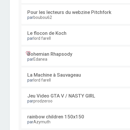
Pour les lecteurs du webzine Pitchfork
par
boubou62
Le flocon de Koch
par
lord farell
Bohemian Rhapsody
par
Edanea
La Machine à Sauvageau
par
lord farell
Jeu Video GTA V / NASTY GIRL
par
prodzeroo
rainbow children 150x150
par
Azymuth