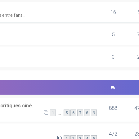
16
 entre fans...
5
0
critiques ciné.
888
4
…
1
5
6
7
8
9
472
2
1
2
3
4
5