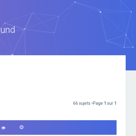
ound
66 sujets •Page
1
sur
1