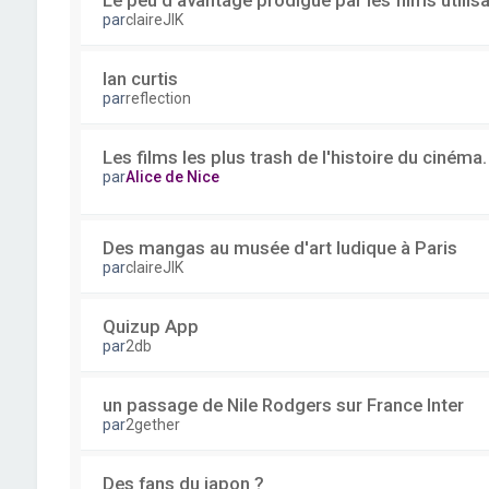
Le peu d'avantage prodigué par les films utilisa
par
claireJIK
Ian curtis
par
reflection
Les films les plus trash de l'histoire du cinéma.
par
Alice de Nice
Des mangas au musée d'art ludique à Paris
par
claireJIK
Quizup App
par
2db
un passage de Nile Rodgers sur France Inter
par
2gether
Des fans du japon ?