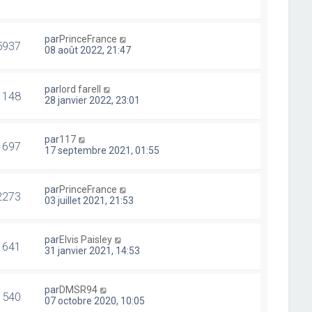
par
PrinceFrance
5937
08 août 2022, 21:47
par
lord farell
1148
28 janvier 2022, 23:01
par
117
1697
17 septembre 2021, 01:55
par
PrinceFrance
2273
03 juillet 2021, 21:53
par
Elvis Paisley
1641
31 janvier 2021, 14:53
par
DMSR94
1540
07 octobre 2020, 10:05