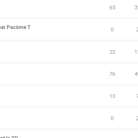
65
3
 par Pacôme T
0
22
1
76
4
13
0