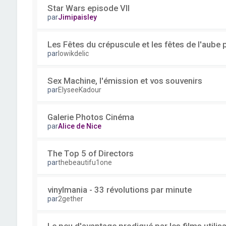
Star Wars episode VII
par
Jimipaisley
Les Fêtes du crépuscule et les fêtes de l'aube
par
lowikdelic
Sex Machine, l'émission et vos souvenirs
par
ElyseeKadour
Galerie Photos Cinéma
par
Alice de Nice
The Top 5 of Directors
par
thebeautifu1one
vinylmania - 33 révolutions par minute
par
2gether