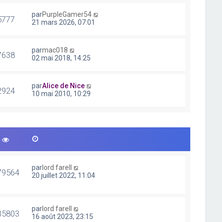
par
PurpleGamer54
5777
21 mars 2026, 07:01
par
mac018
7638
02 mai 2018, 14:25
par
Alice de Nice
2924
10 mai 2010, 10:29
par
lord farell
79564
20 juillet 2022, 11:04
par
lord farell
35803
16 août 2023, 23:15