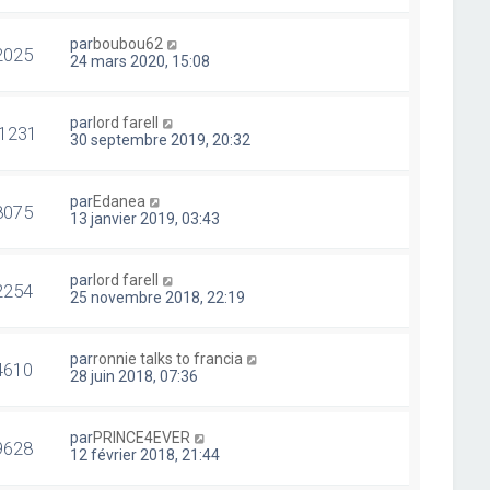
par
boubou62
2025
24 mars 2020, 15:08
par
lord farell
1231
30 septembre 2019, 20:32
par
Edanea
8075
13 janvier 2019, 03:43
par
lord farell
2254
25 novembre 2018, 22:19
par
ronnie talks to francia
4610
28 juin 2018, 07:36
par
PRINCE4EVER
9628
12 février 2018, 21:44