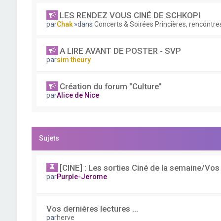
LES RENDEZ VOUS CINÉ DE SCHKOPI
par
Chak
»dans
Concerts & Soirées Princières, rencontres
A LIRE AVANT DE POSTER - SVP
par
sim theury
Création du forum "Culture"
par
Alice de Nice
Sujets
[CINE] : Les sorties Ciné de la semaine/Vos 
par
Purple-Jerome
Vos dernières lectures ...
par
herve