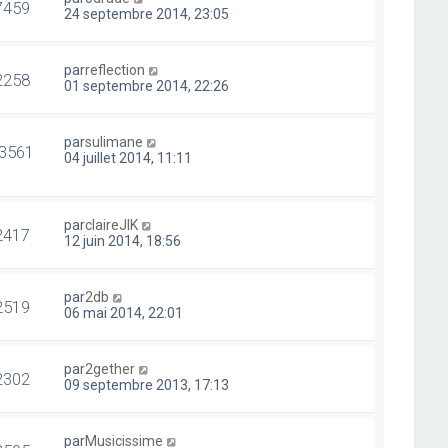
7459
24 septembre 2014, 23:05
par
reflection
2258
01 septembre 2014, 22:26
par
sulimane
3561
04 juillet 2014, 11:11
par
claireJIK
2417
12 juin 2014, 18:56
par
2db
2519
06 mai 2014, 22:01
par
2gether
2302
09 septembre 2013, 17:13
par
Musicissime