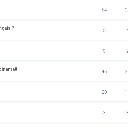
54
2
nçais ?
5
0
cinema!!
46
2
20
1
3