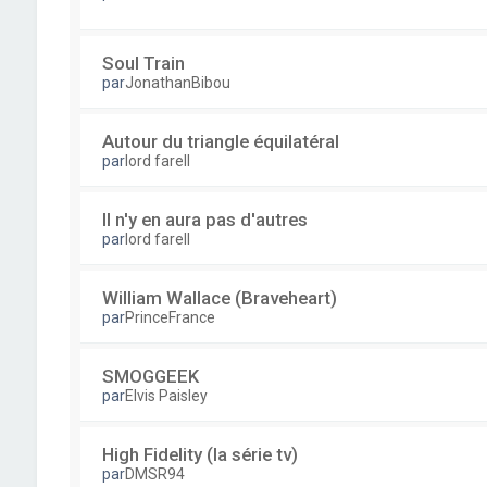
Soul Train
par
JonathanBibou
Autour du triangle équilatéral
par
lord farell
Il n'y en aura pas d'autres
par
lord farell
William Wallace (Braveheart)
par
PrinceFrance
SMOGGEEK
par
Elvis Paisley
High Fidelity (la série tv)
par
DMSR94