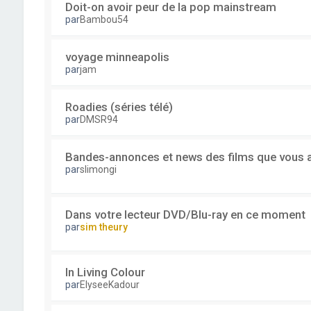
Doit-on avoir peur de la pop mainstream
par
Bambou54
voyage minneapolis
par
jam
Roadies (séries télé)
par
DMSR94
Bandes-annonces et news des films que vous a
par
slimongi
Dans votre lecteur DVD/Blu-ray en ce moment
par
sim theury
In Living Colour
par
ElyseeKadour