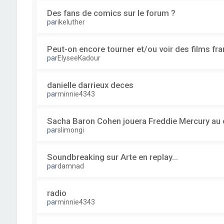
Des fans de comics sur le forum ?
par
ikeluther
Peut-on encore tourner et/ou voir des films fra
par
ElyseeKadour
danielle darrieux deces
par
minnie4343
Sacha Baron Cohen jouera Freddie Mercury au 
par
slimongi
Soundbreaking sur Arte en replay...
par
damnad
radio
par
minnie4343