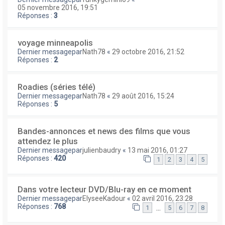
05 novembre 2016, 19:51
Réponses :
3
voyage minneapolis
Dernier messagepar
Nath78
«
29 octobre 2016, 21:52
Réponses :
2
Roadies (séries télé)
Dernier messagepar
Nath78
«
29 août 2016, 15:24
Réponses :
5
Bandes-annonces et news des films que vous
attendez le plus
Dernier messagepar
julienbaudry
«
13 mai 2016, 01:27
Réponses :
420
1
2
3
4
5
Dans votre lecteur DVD/Blu-ray en ce moment
Dernier messagepar
ElyseeKadour
«
02 avril 2016, 23:28
Réponses :
768
…
1
5
6
7
8