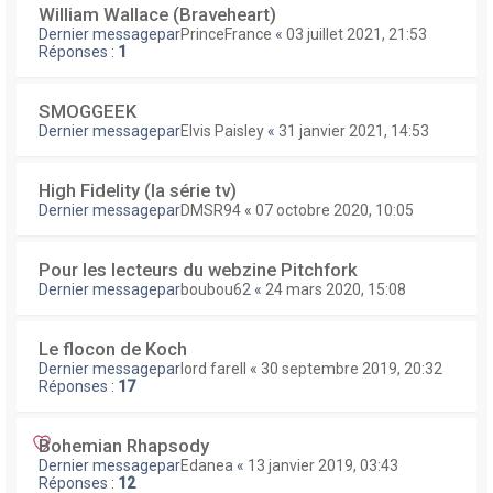
William Wallace (Braveheart)
Dernier messagepar
PrinceFrance
«
03 juillet 2021, 21:53
Réponses :
1
SMOGGEEK
Dernier messagepar
Elvis Paisley
«
31 janvier 2021, 14:53
High Fidelity (la série tv)
Dernier messagepar
DMSR94
«
07 octobre 2020, 10:05
Pour les lecteurs du webzine Pitchfork
Dernier messagepar
boubou62
«
24 mars 2020, 15:08
Le flocon de Koch
Dernier messagepar
lord farell
«
30 septembre 2019, 20:32
Réponses :
17
Bohemian Rhapsody
Dernier messagepar
Edanea
«
13 janvier 2019, 03:43
Réponses :
12