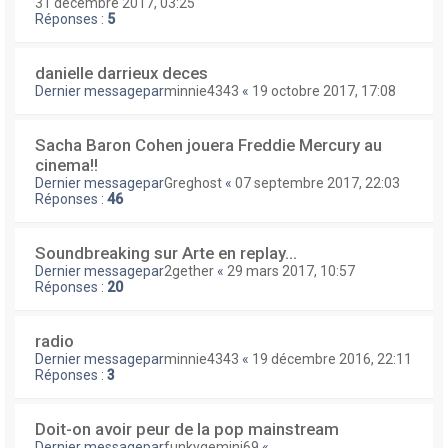
31 décembre 2017, 03:25
Réponses :
5
danielle darrieux deces
Dernier messagepar
minnie4343
«
19 octobre 2017, 17:08
Sacha Baron Cohen jouera Freddie Mercury au
cinema!!
Dernier messagepar
Greghost
«
07 septembre 2017, 22:03
Réponses :
46
Soundbreaking sur Arte en replay...
Dernier messagepar
2gether
«
29 mars 2017, 10:57
Réponses :
20
radio
Dernier messagepar
minnie4343
«
19 décembre 2016, 22:11
Réponses :
3
Doit-on avoir peur de la pop mainstream
Dernier messagepar
funkygemini69
«