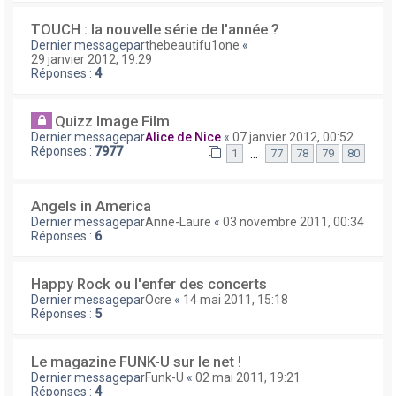
TOUCH : la nouvelle série de l'année ?
Dernier messagepar
thebeautifu1one
«
29 janvier 2012, 19:29
Réponses :
4
Quizz Image Film
Dernier messagepar
Alice de Nice
«
07 janvier 2012, 00:52
Réponses :
7977
…
1
77
78
79
80
Angels in America
Dernier messagepar
Anne-Laure
«
03 novembre 2011, 00:34
Réponses :
6
Happy Rock ou l'enfer des concerts
Dernier messagepar
Ocre
«
14 mai 2011, 15:18
Réponses :
5
Le magazine FUNK-U sur le net !
Dernier messagepar
Funk-U
«
02 mai 2011, 19:21
Réponses :
4