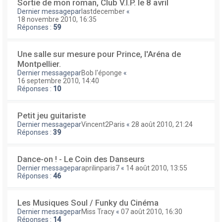
Sortie de mon roman, Club V.I.P. le 8 avril
Dernier messagepar
lastdecember
«
18 novembre 2010, 16:35
Réponses :
59
Une salle sur mesure pour Prince, l'Aréna de
Montpellier.
Dernier messagepar
Bob l'éponge
«
16 septembre 2010, 14:40
Réponses :
10
Petit jeu guitariste
Dernier messagepar
Vincent2Paris
«
28 août 2010, 21:24
Réponses :
39
Dance-on ! - Le Coin des Danseurs
Dernier messagepar
aprilinparis7
«
14 août 2010, 13:55
Réponses :
46
Les Musiques Soul / Funky du Cinéma
Dernier messagepar
Miss Tracy
«
07 août 2010, 16:30
Réponses :
14