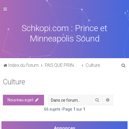
Schkopi.com : Prince et
Minneapolis Sound
R
Index du forum
PAS QUE PRINCE DANS LA VIE
Culture
e
Culture
c
h
e
Rechercher
Recherch
Nouveau sujet
r
66 sujets •Page
1
sur
1
c
h
Annonces