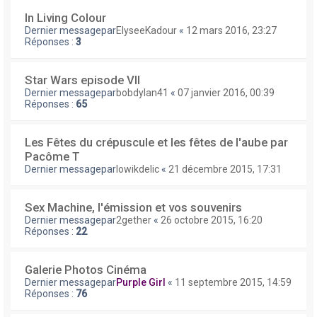
In Living Colour
Dernier messagepar
ElyseeKadour
«
12 mars 2016, 23:27
Réponses :
3
Star Wars episode VII
Dernier messagepar
bobdylan41
«
07 janvier 2016, 00:39
Réponses :
65
Les Fêtes du crépuscule et les fêtes de l'aube par
Pacôme T
Dernier messagepar
lowikdelic
«
21 décembre 2015, 17:31
Sex Machine, l'émission et vos souvenirs
Dernier messagepar
2gether
«
26 octobre 2015, 16:20
Réponses :
22
Galerie Photos Cinéma
Dernier messagepar
Purple Girl
«
11 septembre 2015, 14:59
Réponses :
76