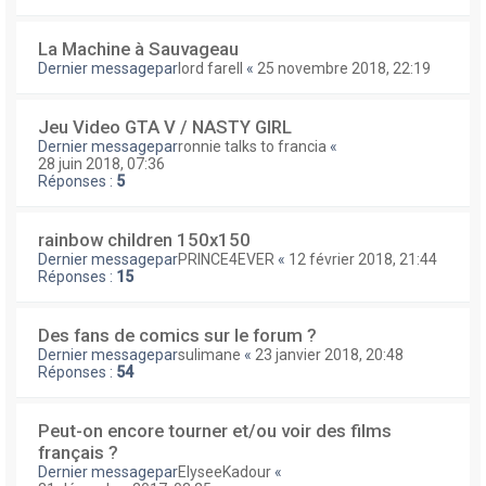
La Machine à Sauvageau
Dernier messagepar
lord farell
«
25 novembre 2018, 22:19
Jeu Video GTA V / NASTY GIRL
Dernier messagepar
ronnie talks to francia
«
28 juin 2018, 07:36
Réponses :
5
rainbow children 150x150
Dernier messagepar
PRINCE4EVER
«
12 février 2018, 21:44
Réponses :
15
Des fans de comics sur le forum ?
Dernier messagepar
sulimane
«
23 janvier 2018, 20:48
Réponses :
54
Peut-on encore tourner et/ou voir des films
français ?
Dernier messagepar
ElyseeKadour
«