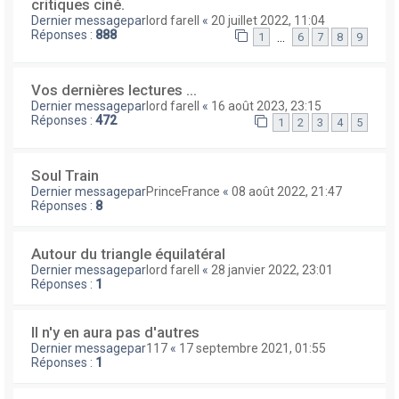
critiques ciné.
Dernier messagepar
lord farell
«
20 juillet 2022, 11:04
Réponses :
888
…
1
6
7
8
9
Vos dernières lectures ...
Dernier messagepar
lord farell
«
16 août 2023, 23:15
Réponses :
472
1
2
3
4
5
Soul Train
Dernier messagepar
PrinceFrance
«
08 août 2022, 21:47
Réponses :
8
Autour du triangle équilatéral
Dernier messagepar
lord farell
«
28 janvier 2022, 23:01
Réponses :
1
Il n'y en aura pas d'autres
Dernier messagepar
117
«
17 septembre 2021, 01:55
Réponses :
1