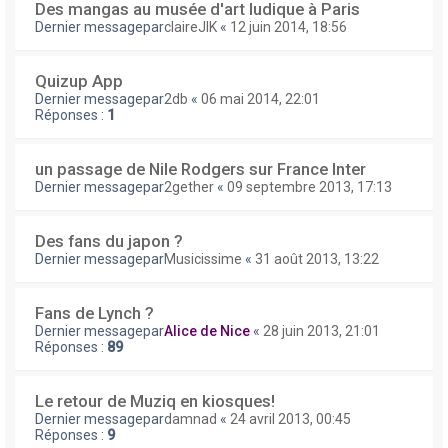
Des mangas au musée d'art ludique à Paris
Dernier messagepar
claireJIK
«
12 juin 2014, 18:56
Quizup App
Dernier messagepar
2db
«
06 mai 2014, 22:01
Réponses :
1
un passage de Nile Rodgers sur France Inter
Dernier messagepar
2gether
«
09 septembre 2013, 17:13
Des fans du japon ?
Dernier messagepar
Musicissime
«
31 août 2013, 13:22
Fans de Lynch ?
Dernier messagepar
Alice de Nice
«
28 juin 2013, 21:01
Réponses :
89
Le retour de Muziq en kiosques!
Dernier messagepar
damnad
«
24 avril 2013, 00:45
Réponses :
9