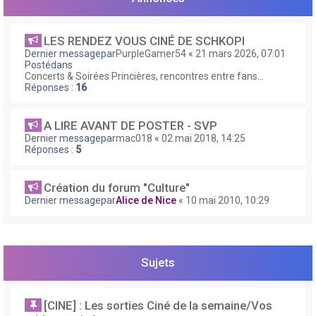
e
r
LES RENDEZ VOUS CINÉ DE SCHKOPI
Dernier messagepar
PurpleGamer54
«
21 mars 2026, 07:01
Postédans
Concerts & Soirées Princières, rencontres entre fans...
Réponses :
16
A LIRE AVANT DE POSTER - SVP
Dernier messagepar
mac018
«
02 mai 2018, 14:25
Réponses :
5
Création du forum "Culture"
Dernier messagepar
Alice de Nice
«
10 mai 2010, 10:29
Sujets
[CINE] : Les sorties Ciné de la semaine/Vos