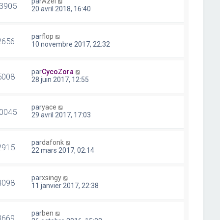
par
Azel
3905
20 avril 2018, 16:40
par
flop
2656
10 novembre 2017, 22:32
par
CycoZora
5008
28 juin 2017, 12:55
par
yace
0045
29 avril 2017, 17:03
par
dafonk
2915
22 mars 2017, 02:14
par
xsingy
4098
11 janvier 2017, 22:38
par
ben
3669