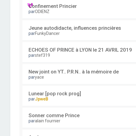
Confinement Princier
par
ODIENZ
Jeune autodidacte, influences princières
par
FunkyDancer
ECHOES OF PRINCE à LYON le 21 AVRIL 2019
par
stef319
New joint on YT.. P.R.N.. à la mémoire de
par
yace
Lunear [pop rock prog]
par
JpweB
Sonner comme Prince
par
alain fournier