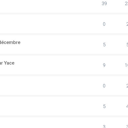
39
2
0
 décembre
5
ar Yace
9
1
0
5
3