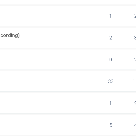
1
ecording)
2
0
33
1
1
5