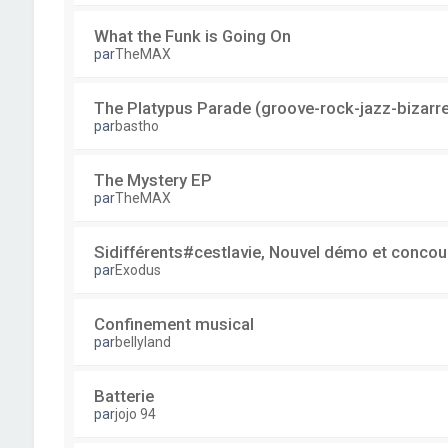
What the Funk is Going On
par
TheMAX
The Platypus Parade (groove-rock-jazz-bizarr
par
bastho
The Mystery EP
par
TheMAX
Sidifférents#cestlavie, Nouvel démo et concou
par
Exodus
Confinement musical
par
bellyland
Batterie
par
jojo 94