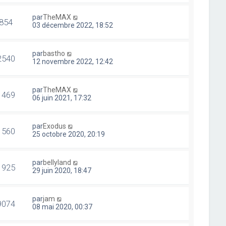
par
TheMAX
854
03 décembre 2022, 18:52
par
bastho
2540
12 novembre 2022, 12:42
par
TheMAX
1469
06 juin 2021, 17:32
par
Exodus
1560
25 octobre 2020, 20:19
par
bellyland
1925
29 juin 2020, 18:47
par
jam
9074
08 mai 2020, 00:37