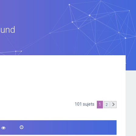
ound
101 sujets
1
2
Suivante