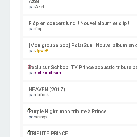
Azel
par
Azel
Flóp en concert lundi ! Nouvel album et clip !
par
flop
[Mon groupe pop] PolarSun : Nouvel album en
par
JpweB
Exclu sur Schkopi TV Prince acoustic tribute p
par
schkopiteam
HEAVEN (2017)
par
dafonk
Purple Night: mon tribute à Prince
par
xsingy
TRIBUTE PRINCE