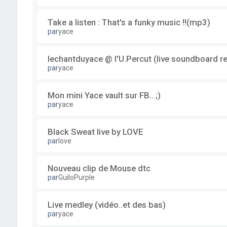
Take a listen : That's a funky music !!(mp3)
par
yace
lechantduyace @ l'U.Percut (live soundboard r
par
yace
Mon mini Yace vault sur FB.. ;)
par
yace
Black Sweat live by LOVE
par
love
Nouveau clip de Mouse dtc
par
GuiloPurple
Live medley (vidéo..et des bas)
par
yace