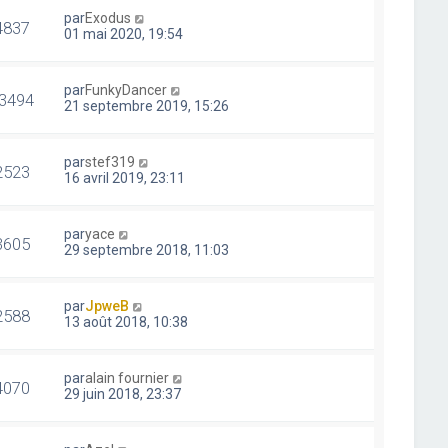
par
Exodus
4837
01 mai 2020, 19:54
par
FunkyDancer
3494
21 septembre 2019, 15:26
par
stef319
2523
16 avril 2019, 23:11
par
yace
3605
29 septembre 2018, 11:03
par
JpweB
2588
13 août 2018, 10:38
par
alain fournier
4070
29 juin 2018, 23:37