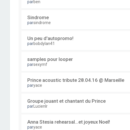
par
ben
Sindrome
par
sindrome
Un peu d'autopromo!
par
bobdylan41
samples pour looper
par
sexymf
Prince acoustic tribute 28.04.16 @ Marseille
par
yace
Groupe jouant et chantant du Prince
par
Lucienlr
Anna Stesia rehearsal...et joyeux Noel!
par
yace