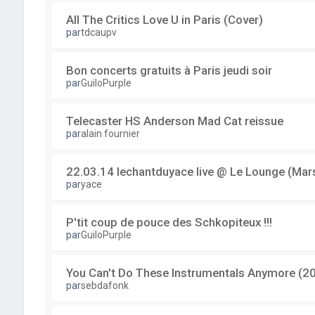
All The Critics Love U in Paris (Cover)
par
tdcaupv
Bon concerts gratuits à Paris jeudi soir
par
GuiloPurple
Telecaster HS Anderson Mad Cat reissue
par
alain fournier
22.03.14 lechantduyace live @ Le Lounge (Mars
par
yace
P'tit coup de pouce des Schkopiteux !!!
par
GuiloPurple
You Can't Do These Instrumentals Anymore (2
par
sebdafonk