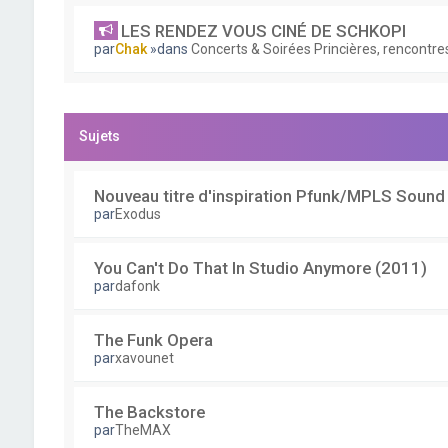
LES RENDEZ VOUS CINÉ DE SCHKOPI
par
Chak
»dans
Concerts & Soirées Princières, rencontres
Sujets
Nouveau titre d'inspiration Pfunk/MPLS Sound
par
Exodus
You Can't Do That In Studio Anymore (2011)
par
dafonk
The Funk Opera
par
xavounet
The Backstore
par
TheMAX