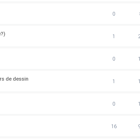
0
e?)
1
0
rs de dessin
1
0
16