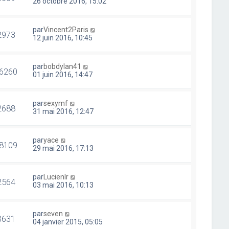
26 octobre 2016, 15:02
par
Vincent2Paris
2973
12 juin 2016, 10:45
par
bobdylan41
6260
01 juin 2016, 14:47
par
sexymf
2688
31 mai 2016, 12:47
par
yace
8109
29 mai 2016, 17:13
par
Lucienlr
2564
03 mai 2016, 10:13
par
seven
3631
04 janvier 2015, 05:05