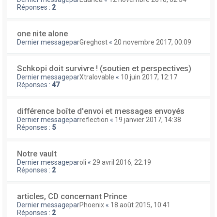
Réponses :
2
one nite alone
Dernier messagepar
Greghost
«
20 novembre 2017, 00:09
Schkopi doit survivre ! (soutien et perspectives)
Dernier messagepar
Xtralovable
«
10 juin 2017, 12:17
Réponses :
47
différence boîte d'envoi et messages envoyés
Dernier messagepar
reflection
«
19 janvier 2017, 14:38
Réponses :
5
Notre vault
Dernier messagepar
oli
«
29 avril 2016, 22:19
Réponses :
2
articles, CD concernant Prince
Dernier messagepar
Phoenix
«
18 août 2015, 10:41
Réponses :
2