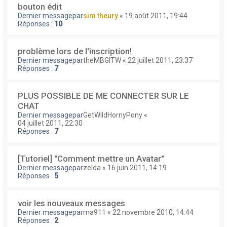
bouton édit
Dernier messagepar
sim theury
«
19 août 2011, 19:44
Réponses :
10
problème lors de l'inscription!
Dernier messagepar
theMBGITW
«
22 juillet 2011, 23:37
Réponses :
7
PLUS POSSIBLE DE ME CONNECTER SUR LE
CHAT
Dernier messagepar
GetWildHornyPony
«
04 juillet 2011, 22:30
Réponses :
7
[Tutoriel] "Comment mettre un Avatar"
Dernier messagepar
zelda
«
16 juin 2011, 14:19
Réponses :
5
voir les nouveaux messages
Dernier messagepar
ma911
«
22 novembre 2010, 14:44
Réponses :
2