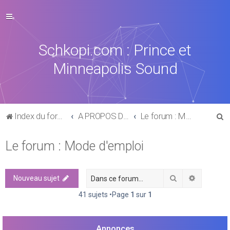
Schkopi.com : Prince et
Minneapolis Sound
R
Index du forum
A PROPOS DU FORUM
Le forum : Mode d'emploi
e
Le forum : Mode d'emploi
c
h
e
Rechercher
Recherch
Nouveau sujet
r
41 sujets •Page
1
sur
1
c
h
Annonces