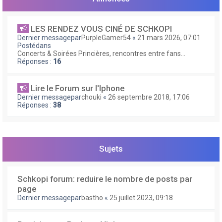
e
r
LES RENDEZ VOUS CINÉ DE SCHKOPI
Dernier messagepar
PurpleGamer54
«
21 mars 2026, 07:01
Postédans
Concerts & Soirées Princières, rencontres entre fans...
Réponses :
16
Lire le Forum sur l'Iphone
Dernier messagepar
chouki
«
26 septembre 2018, 17:06
Réponses :
38
Sujets
Schkopi forum: reduire le nombre de posts par
page
Dernier messagepar
bastho
«
25 juillet 2023, 09:18