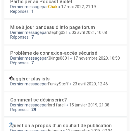
Participer au Podcast Violet
Dernier messagepar
Chak
«
17 mai 2022, 21:19
Réponses :
1
Mise à jour bandeau d'info page forum
Dernier messagepar
stephg031
«
03 avril 2021, 10:08
Réponses :
7
Problème de connexion-accès sécurisé
Dernier messagepar
3kings0601
«
17 novembre 2020, 10:50
Réponses :
7
suggérer playlists
Dernier messagepar
FunkySteff
«
23 avril 2020, 12:46
Comment se désinscrire?
Dernier messagepar
lord farell
«
15 janvier 2019, 21:38
Réponses :
29
Question à propos d'un souhait de publication
Dernier messagepar
Edanea
«
12 novembre 2018, 02:34