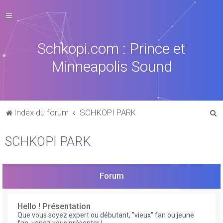
Schkopi.com : Prince et
Minneapolis Sound
R
Index du forum
SCHKOPI PARK
e
SCHKOPI PARK
c
h
e
Forum
r
c
Hello ! Présentation
h
Que vous soyez expert ou débutant, "vieux" fan ou jeune