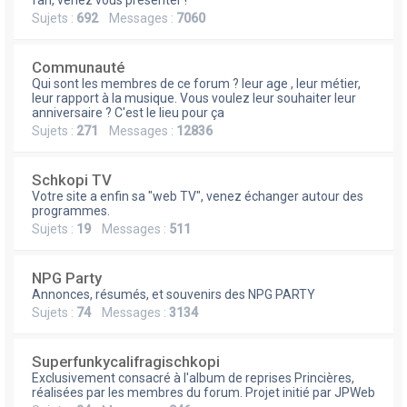
e
fan, venez vous présenter !
Sujets :
692
Messages :
7060
r
Communauté
Qui sont les membres de ce forum ? leur age , leur métier,
leur rapport à la musique. Vous voulez leur souhaiter leur
anniversaire ? C'est le lieu pour ça
Sujets :
271
Messages :
12836
Schkopi TV
Votre site a enfin sa "web TV", venez échanger autour des
programmes.
Sujets :
19
Messages :
511
NPG Party
Annonces, résumés, et souvenirs des NPG PARTY
Sujets :
74
Messages :
3134
Superfunkycalifragischkopi
Exclusivement consacré à l'album de reprises Princières,
réalisées par les membres du forum. Projet initié par JPWeb