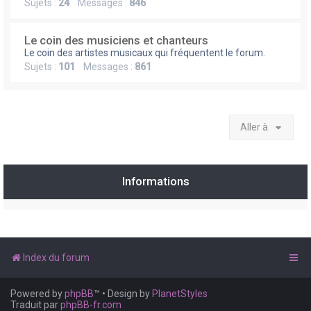
Sujets :
24
Messages :
846
Le coin des musiciens et chanteurs
Le coin des artistes musicaux qui fréquentent le forum.
Sujets :
101
Messages :
861
Aller à
Informations
Index du forum
Powered by
phpBB
™
• Design by
PlanetStyles
Traduit par
phpBB-fr.com