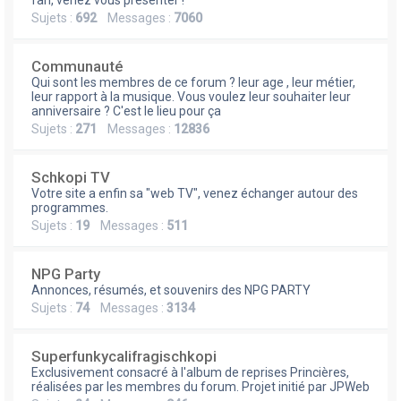
e
fan, venez vous présenter !
Sujets :
692
Messages :
7060
r
Communauté
Qui sont les membres de ce forum ? leur age , leur métier,
leur rapport à la musique. Vous voulez leur souhaiter leur
anniversaire ? C'est le lieu pour ça
Sujets :
271
Messages :
12836
Schkopi TV
Votre site a enfin sa "web TV", venez échanger autour des
programmes.
Sujets :
19
Messages :
511
NPG Party
Annonces, résumés, et souvenirs des NPG PARTY
Sujets :
74
Messages :
3134
Superfunkycalifragischkopi
Exclusivement consacré à l'album de reprises Princières,
réalisées par les membres du forum. Projet initié par JPWeb