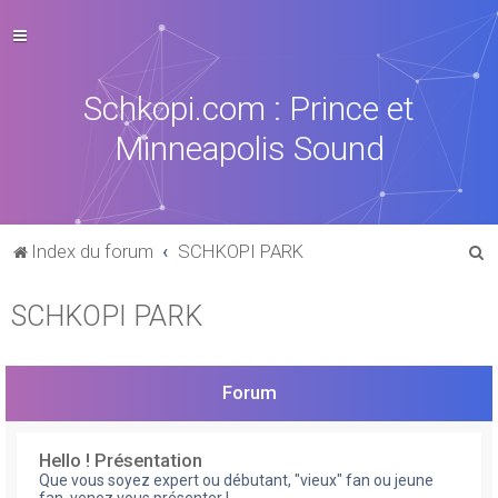
Schkopi.com : Prince et
Minneapolis Sound
R
Index du forum
SCHKOPI PARK
e
SCHKOPI PARK
c
h
e
Forum
r
c
Hello ! Présentation
h
Que vous soyez expert ou débutant, "vieux" fan ou jeune