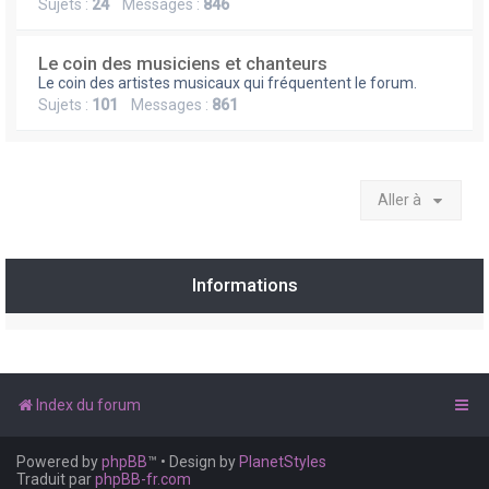
Sujets :
24
Messages :
846
Le coin des musiciens et chanteurs
Le coin des artistes musicaux qui fréquentent le forum.
Sujets :
101
Messages :
861
Aller à
Informations
Index du forum
Powered by
phpBB
™
• Design by
PlanetStyles
Traduit par
phpBB-fr.com