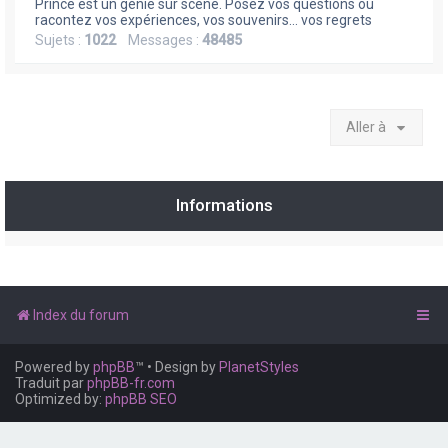
e
Prince est un génie sur scène. Posez vos questions ou
racontez vos expériences, vos souvenirs... vos regrets
r
Sujets :
1022
Messages :
48485
Aller à
Informations
Index du forum
Powered by
phpBB
™
• Design by
PlanetStyles
Traduit par
phpBB-fr.com
Optimized by:
phpBB SEO