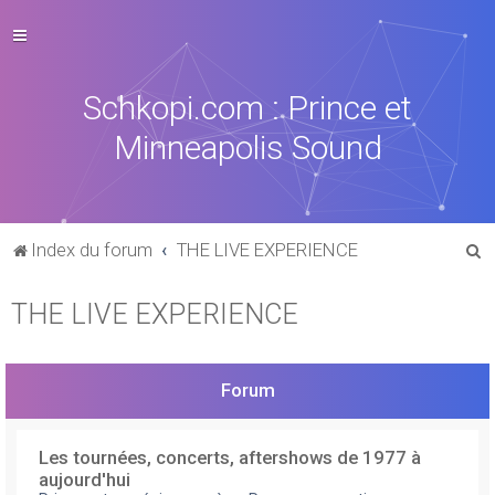
Schkopi.com : Prince et
Minneapolis Sound
R
Index du forum
THE LIVE EXPERIENCE
e
THE LIVE EXPERIENCE
c
h
e
Forum
r
c
Les tournées, concerts, aftershows de 1977 à
h
aujourd'hui