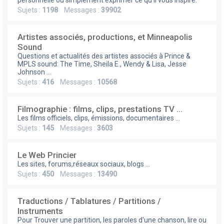
e
personnelle ou simplement exprimer ce qu'il vous inspire.
Sujets :
1198
Messages :
39902
r
Artistes associés, productions, et Minneapolis
Sound
Questions et actualités des artistes associés à Prince &
MPLS sound: The Time, Sheila E., Wendy & Lisa, Jesse
Johnson ...
Sujets :
416
Messages :
10568
Filmographie : films, clips, prestations TV ...
Les films officiels, clips, émissions, documentaires ...
Sujets :
145
Messages :
3603
Le Web Princier
Les sites, forums,réseaux sociaux, blogs ...
Sujets :
450
Messages :
13490
Traductions / Tablatures / Partitions /
Instruments
Pour Trouver une partition, les paroles d'une chanson, lire ou