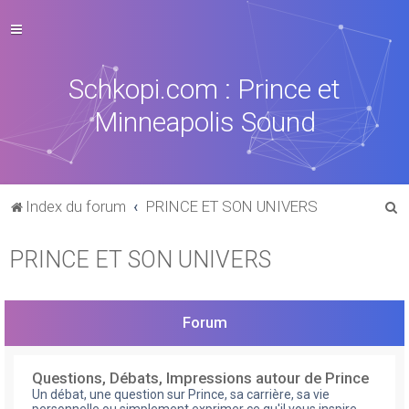
Schkopi.com : Prince et
Minneapolis Sound
R
Index du forum
PRINCE ET SON UNIVERS
e
PRINCE ET SON UNIVERS
c
h
e
Forum
r
c
Questions, Débats, Impressions autour de Prince
h
Un débat, une question sur Prince, sa carrière, sa vie