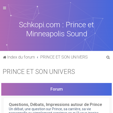
Schkopi.com : Prince et
Minneapolis Sound
R
Index du forum
PRINCE ET SON UNIVERS
e
PRINCE ET SON UNIVERS
c
h
e
Forum
r
c
Questions, Débats, Impressions autour de Prince
h
Un débat, une question sur Prince, sa carrière, sa vie