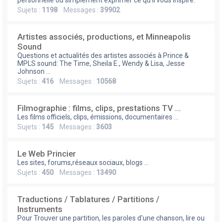
e
personnelle ou simplement exprimer ce qu'il vous inspire.
Sujets :
1198
Messages :
39902
r
Artistes associés, productions, et Minneapolis
Sound
Questions et actualités des artistes associés à Prince &
MPLS sound: The Time, Sheila E., Wendy & Lisa, Jesse
Johnson ...
Sujets :
416
Messages :
10568
Filmographie : films, clips, prestations TV ...
Les films officiels, clips, émissions, documentaires ...
Sujets :
145
Messages :
3603
Le Web Princier
Les sites, forums,réseaux sociaux, blogs ...
Sujets :
450
Messages :
13490
Traductions / Tablatures / Partitions /
Instruments
Pour Trouver une partition, les paroles d'une chanson, lire ou