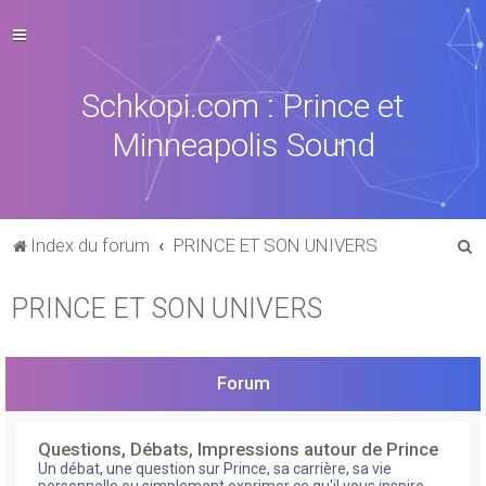
Schkopi.com : Prince et
Minneapolis Sound
R
Index du forum
PRINCE ET SON UNIVERS
e
PRINCE ET SON UNIVERS
c
h
e
Forum
r
c
Questions, Débats, Impressions autour de Prince
h
Un débat, une question sur Prince, sa carrière, sa vie