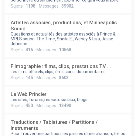
e
personnelle ou simplement exprimer ce qu'il vous inspire.
Sujets :
1198
Messages :
39902
r
Artistes associés, productions, et Minneapolis
Sound
Questions et actualités des artistes associés à Prince &
MPLS sound: The Time, Sheila E., Wendy & Lisa, Jesse
Johnson ...
Sujets :
416
Messages :
10568
Filmographie : films, clips, prestations TV ...
Les films officiels, clips, émissions, documentaires ...
Sujets :
145
Messages :
3603
Le Web Princier
Les sites, forums,réseaux sociaux, blogs ...
Sujets :
450
Messages :
13490
Traductions / Tablatures / Partitions /
Instruments
Pour Trouver une partition, les paroles d'une chanson, lire ou