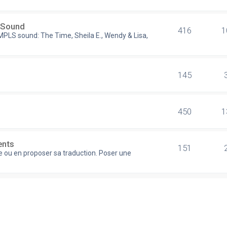
s Sound
416
1
 MPLS sound: The Time, Sheila E., Wendy & Lisa,
145
450
1
ents
151
re ou en proposer sa traduction. Poser une