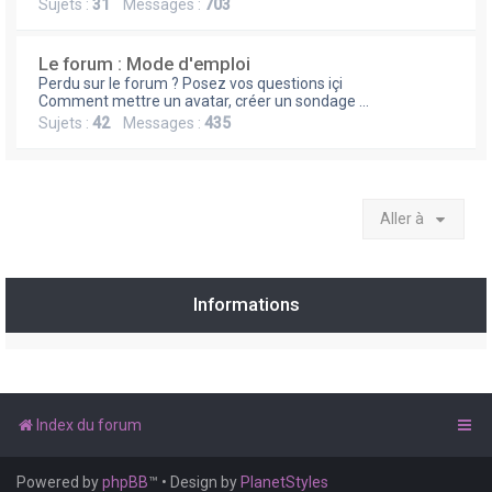
e
Sujets :
31
Messages :
703
r
Le forum : Mode d'emploi
Perdu sur le forum ? Posez vos questions içi
Comment mettre un avatar, créer un sondage ...
Sujets :
42
Messages :
435
Aller à
Informations
Index du forum
Powered by
phpBB
™
• Design by
PlanetStyles