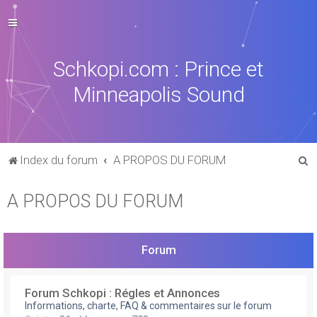
Schkopi.com : Prince et
Minneapolis Sound
R
Index du forum
A PROPOS DU FORUM
e
A PROPOS DU FORUM
c
h
e
Forum
r
c
Forum Schkopi : Régles et Annonces
h
Informations, charte, FAQ & commentaires sur le forum