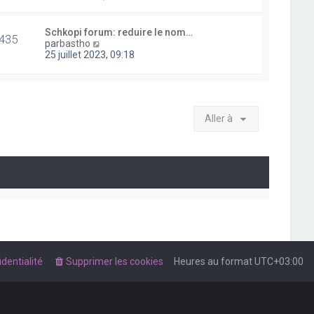
i
r
l
Schkopi forum: reduire le nom…
435
e
V
par
bastho
d
o
25 juillet 2023, 09:18
e
i
r
r
n
l
i
e
e
d
r
Aller à
e
m
r
e
n
s
i
s
e
a
r
g
m
e
e
s
s
a
g
e
dentialité
Supprimer les cookies
Heures au format
UTC+03:00