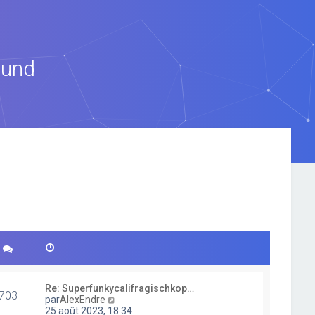
ound
Re: Superfunkycalifragischkop…
703
V
par
AlexEndre
o
25 août 2023, 18:34