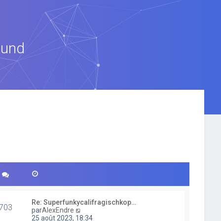
ound
Re: Superfunkycalifragischkop…
703
V
par
AlexEndre
o
25 août 2023, 18:34