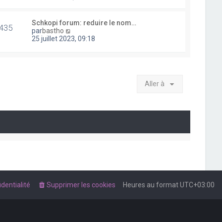
i
r
l
Schkopi forum: reduire le nom…
435
e
V
par
bastho
d
o
25 juillet 2023, 09:18
e
i
r
r
n
l
i
e
e
d
r
Aller à
e
m
r
e
n
s
i
s
e
a
r
g
m
e
e
s
s
a
g
e
dentialité
Supprimer les cookies
Heures au format
UTC+03:00