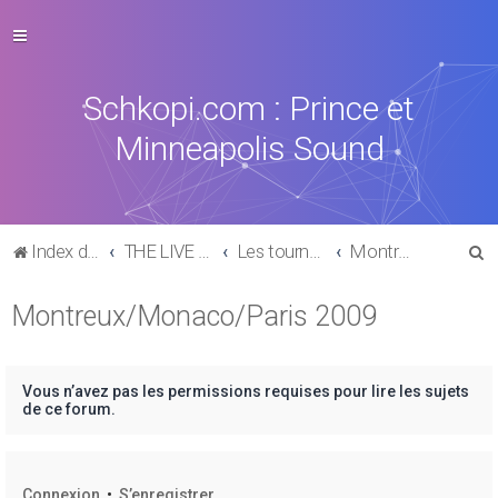
Schkopi.com : Prince et
Minneapolis Sound
R
Index du forum
THE LIVE EXPERIENCE
Les tournées, concerts, aftershows de 1977 à aujourd'hui
Montreux/Monaco/Paris 2009
e
Montreux/Monaco/Paris 2009
c
h
e
Vous n’avez pas les permissions requises pour lire les sujets
r
de ce forum.
c
h
Connexion
•
S’enregistrer