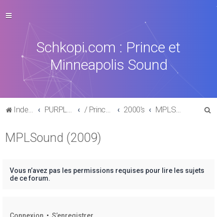
Schkopi.com : Prince et
Minneapolis Sound
R
Index du forum
PURPLE MUSIC
/ Prince : La discographie officielle
2000's
MPLSound (2009)
e
MPLSound (2009)
c
h
e
Vous n’avez pas les permissions requises pour lire les sujets
r
de ce forum.
c
h
Connexion
•
S’enregistrer