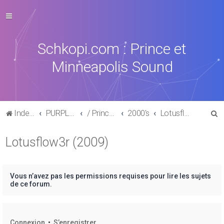
Schkopi.com : Prince et
Minneapolis Sound
R
Index du forum
PURPLE MUSIC
/ Prince : La discographie officielle
2000's
Lotusflow3r (2009)
e
Lotusflow3r (2009)
c
h
e
Vous n’avez pas les permissions requises pour lire les sujets
r
de ce forum.
c
h
Connexion
•
S’enregistrer