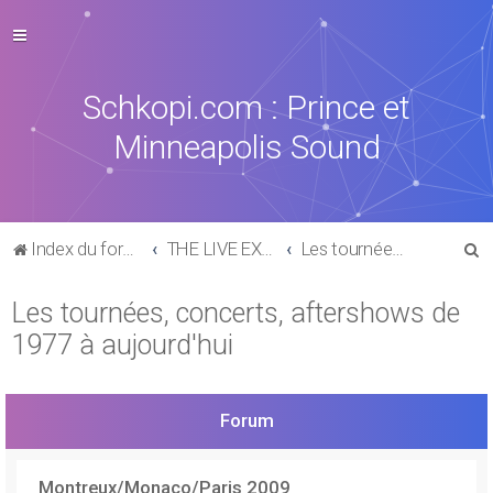
Schkopi.com : Prince et
Minneapolis Sound
R
Index du forum
THE LIVE EXPERIENCE
Les tournées, concerts, aftershows de 1977 à aujourd'hui
e
Les tournées, concerts, aftershows de
c
1977 à aujourd'hui
h
e
r
Forum
c
h
Montreux/Monaco/Paris 2009