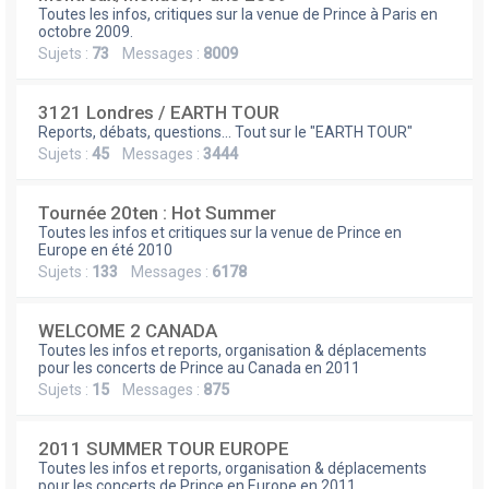
e
Toutes les infos, critiques sur la venue de Prince à Paris en
r
octobre 2009.
Sujets :
73
Messages :
8009
3121 Londres / EARTH TOUR
Reports, débats, questions... Tout sur le "EARTH TOUR"
Sujets :
45
Messages :
3444
Tournée 20ten : Hot Summer
Toutes les infos et critiques sur la venue de Prince en
Europe en été 2010
Sujets :
133
Messages :
6178
WELCOME 2 CANADA
Toutes les infos et reports, organisation & déplacements
pour les concerts de Prince au Canada en 2011
Sujets :
15
Messages :
875
2011 SUMMER TOUR EUROPE
Toutes les infos et reports, organisation & déplacements
pour les concerts de Prince en Europe en 2011