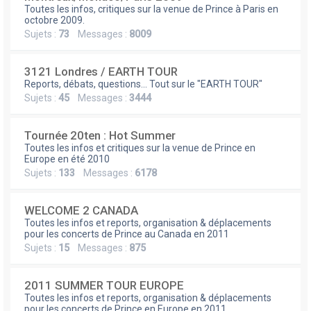
e
Toutes les infos, critiques sur la venue de Prince à Paris en
r
octobre 2009.
Sujets :
73
Messages :
8009
3121 Londres / EARTH TOUR
Reports, débats, questions... Tout sur le "EARTH TOUR"
Sujets :
45
Messages :
3444
Tournée 20ten : Hot Summer
Toutes les infos et critiques sur la venue de Prince en
Europe en été 2010
Sujets :
133
Messages :
6178
WELCOME 2 CANADA
Toutes les infos et reports, organisation & déplacements
pour les concerts de Prince au Canada en 2011
Sujets :
15
Messages :
875
2011 SUMMER TOUR EUROPE
Toutes les infos et reports, organisation & déplacements
pour les concerts de Prince en Europe en 2011