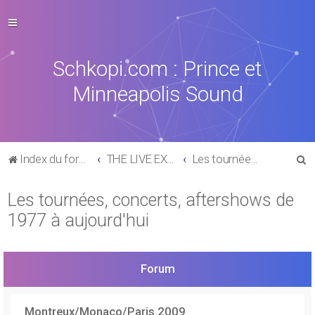
Schkopi.com : Prince et
Minneapolis Sound
R
Index du forum
THE LIVE EXPERIENCE
Les tournées, concerts, aftershows de 1977 à aujourd'hui
e
Les tournées, concerts, aftershows de
c
1977 à aujourd'hui
h
e
r
Forum
c
h
Montreux/Monaco/Paris 2009