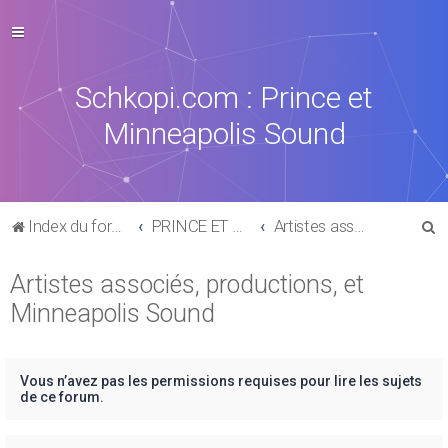
Schkopi.com : Prince et
Minneapolis Sound
R
Index du forum
PRINCE ET SON UNIVERS
Artistes associés, productions, et Minneapolis Sound
e
Artistes associés, productions, et
c
Minneapolis Sound
h
e
r
Vous n’avez pas les permissions requises pour lire les sujets
c
de ce forum.
h