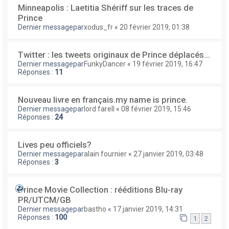
Minneapolis : Laetitia Shériff sur les traces de
Prince
Dernier messagepar
xodus_fr
«
20 février 2019, 01:38
Twitter : les tweets originaux de Prince déplacés...
Dernier messagepar
FunkyDancer
«
19 février 2019, 16:47
Réponses :
11
Nouveau livre en français.my name is prince.
Dernier messagepar
lord farell
«
08 février 2019, 15:46
Réponses :
24
Lives peu officiels?
Dernier messagepar
alain fournier
«
27 janvier 2019, 03:48
Réponses :
3
Prince Movie Collection : rééditions Blu-ray
PR/UTCM/GB
Dernier messagepar
bastho
«
17 janvier 2019, 14:31
Réponses :
100
1
2