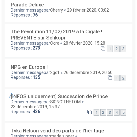
Parade Deluxe
Dernier messagepar
Cherry
«
29 février 2020, 03:02
Réponses :
76
The Revolution 11/02/2019 à la Cigale !
PREVENTE sur Schkopi
Dernier messagepar
Ocre
«
28 février 2020, 15:28
Réponses :
273
1
2
3
NPG en Europe !
Dernier messagepar
2gc1
«
26 décembre 2019, 20:50
Réponses :
135
1
2
[INFOS uniquement] Succession de Prince
Dernier messagepar
SIGNO'THETOM
«
23 décembre 2019, 15:37
Réponses :
436
1
2
3
4
5
Tyka Nelson vend des parts de l'héritage
Dernier messagepar
marla singer
«