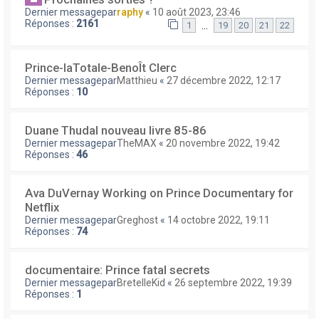
Dernier messagepar
raphy
«
10 août 2023, 23:46
Réponses :
2161
…
1
19
20
21
22
Prince-laTotale-BenoÎt Clerc
Dernier messagepar
Matthieu
«
27 décembre 2022, 12:17
Réponses :
10
Duane Thudal nouveau livre 85-86
Dernier messagepar
TheMAX
«
20 novembre 2022, 19:42
Réponses :
46
Ava DuVernay Working on Prince Documentary for
Netflix
Dernier messagepar
Greghost
«
14 octobre 2022, 19:11
Réponses :
74
documentaire: Prince fatal secrets
Dernier messagepar
BretelleKid
«
26 septembre 2022, 19:39
Réponses :
1