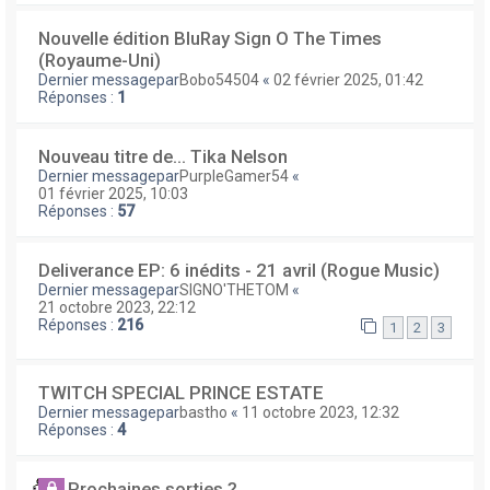
Nouvelle édition BluRay Sign O The Times
(Royaume-Uni)
Dernier messagepar
Bobo54504
«
02 février 2025, 01:42
Réponses :
1
Nouveau titre de... Tika Nelson
Dernier messagepar
PurpleGamer54
«
01 février 2025, 10:03
Réponses :
57
Deliverance EP: 6 inédits - 21 avril (Rogue Music)
Dernier messagepar
SIGNO'THETOM
«
21 octobre 2023, 22:12
Réponses :
216
1
2
3
TWITCH SPECIAL PRINCE ESTATE
Dernier messagepar
bastho
«
11 octobre 2023, 12:32
Réponses :
4
Prochaines sorties ?