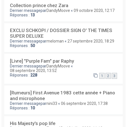
Collection prince chez Zara
Dernier messagepar
DandyMoove
«
09 octobre 2020, 12:17
Réponses :
13
EXCLU SCHKOPI / DOSSIER SIGN O' THE TIMES
SUPER DELUXE
Dernier messagepar
meloman
«
27 septembre 2020, 18:29
Réponses :
50
[Livre] "Purple Fam" par Raphy
Dernier messagepar
DandyMoove
«
08 septembre 2020, 13:52
Réponses :
228
1
2
3
[Rumeurs] First Avenue 1983 cette année + Piano
and microphone
Dernier messagepar
nini33
«
06 septembre 2020, 17:38
Réponses :
10
His Majesty's pop life