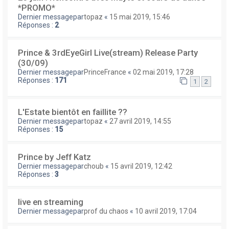
*PROMO*
Dernier messagepar
topaz
«
15 mai 2019, 15:46
Réponses :
2
Prince & 3rdEyeGirl Live(stream) Release Party
(30/09)
Dernier messagepar
PrinceFrance
«
02 mai 2019, 17:28
Réponses :
171
1
2
L'Estate bientôt en faillite ??
Dernier messagepar
topaz
«
27 avril 2019, 14:55
Réponses :
15
Prince by Jeff Katz
Dernier messagepar
choub
«
15 avril 2019, 12:42
Réponses :
3
live en streaming
Dernier messagepar
prof du chaos
«
10 avril 2019, 17:04