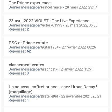
The Prince experience
Dernier messagepar
PrinceFrance
«
28 mars 2022, 23:17
23 avril 2022 VIOLET : The Live Experience
Dernier messagepar
Victor761993
«
28 mars 2022, 06:56
Réponses :
2
PSG et Prince estate
Dernier messagepar
Guitar1984
«
27 février 2022, 00:26
Réponses :
62
classement ventes
Dernier messagepar
Greghost
«
12 janvier 2022, 15:51
Réponses :
3
Un nouveau coffret prince .. chez Urban Decay !
(maquillage)
Dernier messagepar
BretelleKid
«
22 novembre 2021, 20:21
Réponses :
1