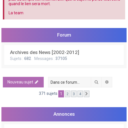
e
quand le lien sera mort.
r
La team
Forum
Archives des News [2002-2012]
Sujets :
682
Messages :
37105
Rechercher
Recherch
Nouveau sujet
371 sujets
1
2
3
4
Suivante
Annonces