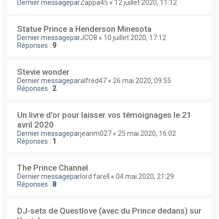
Dernier messagepar
Zappa45
«
12 juillet 2020, 11:12
Statue Prince a Henderson Minesota
Dernier messagepar
JCO8
«
10 juillet 2020, 17:12
Réponses :
9
Stevie wonder
Dernier messagepar
alfred47
«
26 mai 2020, 09:55
Réponses :
2
Un livre d'or pour laisser vos témoignages le 21
avril 2020
Dernier messagepar
jeanm027
«
25 mai 2020, 16:02
Réponses :
1
The Prince Channel
Dernier messagepar
lord farell
«
04 mai 2020, 21:29
Réponses :
8
DJ-sets de Questlove (avec du Prince dedans) sur