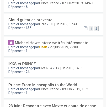
Dernier messagepar
PrinceFrance
«
07 juillet 2019, 14:40
Réponses :
6
Cloud guitar en prevente
Dernier messagepar
Ocre
«
30 juin 2019, 17:41
Réponses :
136
1
2
Michael Howe interview très intéressante
Dernier messagepar
Chak
«
27 juin 2019, 22:00
Réponses :
1
IKKS et PRINCE
Dernier messagepar
DMSR94
«
17 juin 2019, 14:30
Réponses :
24
Prince: From Minneapolis to the World
Dernier messagepar
PrinceFrance
«
09 juin 2019, 18:21
Réponses :
1
23 juin : Rencontre avec Mayte et cours de danse