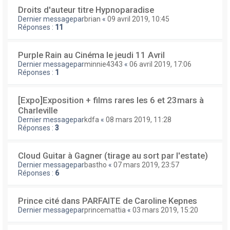
Droits d'auteur titre Hypnoparadise
Dernier messagepar
brian
«
09 avril 2019, 10:45
Réponses :
11
Purple Rain au Cinéma le jeudi 11 Avril
Dernier messagepar
minnie4343
«
06 avril 2019, 17:06
Réponses :
1
[Expo]Exposition + films rares les 6 et 23mars à
Charleville
Dernier messagepar
kdfa
«
08 mars 2019, 11:28
Réponses :
3
Cloud Guitar à Gagner (tirage au sort par l'estate)
Dernier messagepar
bastho
«
07 mars 2019, 23:57
Réponses :
6
Prince cité dans PARFAITE de Caroline Kepnes
Dernier messagepar
princemattia
«
03 mars 2019, 15:20