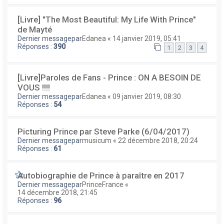
[Livre] "The Most Beautiful: My Life With Prince"
de Mayté
Dernier messagepar
Edanea
«
14 janvier 2019, 05:41
Réponses :
390
1
2
3
4
[Livre]Paroles de Fans - Prince : ON A BESOIN DE
VOUS !!!!
Dernier messagepar
Edanea
«
09 janvier 2019, 08:30
Réponses :
54
Picturing Prince par Steve Parke (6/04/2017)
Dernier messagepar
musicum
«
22 décembre 2018, 20:24
Réponses :
61
Autobiographie de Prince à paraître en 2017
Dernier messagepar
PrinceFrance
«
14 décembre 2018, 21:45
Réponses :
96