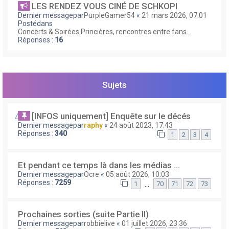
LES RENDEZ VOUS CINÉ DE SCHKOPI
Dernier messagepar
PurpleGamer54
«
21 mars 2026, 07:01
Postédans
Concerts & Soirées Princières, rencontres entre fans...
Réponses :
16
Sujets
[INFOS uniquement] Enquête sur le décés
Dernier messagepar
raphy
«
24 août 2023, 17:43
Réponses :
340
1
2
3
4
Et pendant ce temps là dans les médias ...
Dernier messagepar
Ocre
«
05 août 2026, 10:03
Réponses :
7259
…
1
70
71
72
73
Prochaines sorties (suite Partie II)
Dernier messagepar
robbielive
«
01 juillet 2026, 23:36