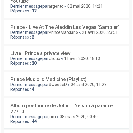
Youtube
Dernier messagepar
argento
«
02 mai 2020, 14:21
Réponses :
12
Prince - Live At The Aladdin Las Vegas 'Sampler'
Dernier messagepar
PrinceMarciano
«
21 avril 2020, 23:51
Réponses :
2
Livre : Prince a private view
Dernier messagepar
choub
«
11 avril 2020, 18:13
Réponses :
20
Prince Music Is Medicine (Playlist)
Dernier messagepar
SweetieD
«
04 avril 2020, 11:28
Réponses :
4
Album posthume de John L. Nelson à paraître
27/10
Dernier messagepar
jam
«
08 mars 2020, 00:40
Réponses :
44