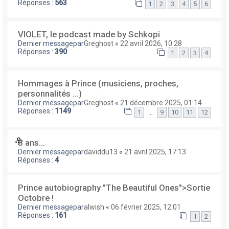
Réponses :
563
1
2
3
4
5
6
VIOLET, le podcast made by Schkopi
Dernier messagepar
Greghost
«
22 avril 2026, 10:28
Réponses :
390
1
2
3
4
Hommages à Prince (musiciens, proches,
personnalités ...)
Dernier messagepar
Greghost
«
21 décembre 2025, 01:14
Réponses :
1149
…
1
9
10
11
12
8 ans...
Dernier messagepar
daviddu13
«
21 avril 2025, 17:13
Réponses :
4
Prince autobiography "The Beautiful Ones">Sortie
Octobre !
Dernier messagepar
alwish
«
06 février 2025, 12:01
Réponses :
161
1
2