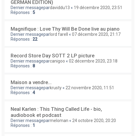
GERMAN EDITION)
Dernier messagepar
daviddu13
«
19 décembre 2020, 23:51
Réponses :
5
Magnifique : Love Thy Will Be Done live au piano
Dernier messagepar
lord farell
«
07 décembre 2020, 21:17
Réponses :
22
Record Store Day SOTT 2 LP picture
Dernier messagepar
canigoo
«
02 décembre 2020, 23:18
Réponses :
8
Maison a vendre...
Dernier messagepar
krusty
«
22 novembre 2020, 11:51
Réponses :
4
Neal Karlen : This Thing Called Life - bio,
audiobook et podcast
Dernier messagepar
meloman
«
24 octobre 2020, 20:20
Réponses :
1