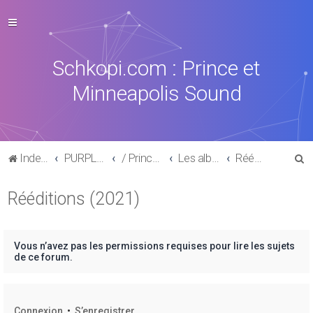
Schkopi.com : Prince et
Minneapolis Sound
R
Index du forum
PURPLE MUSIC
/ Prince : La discographie officielle
Les albums posthumes
Rééditions (2021)
e
Rééditions (2021)
c
h
e
Vous n’avez pas les permissions requises pour lire les sujets
r
de ce forum.
c
h
Connexion
•
S’enregistrer