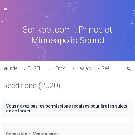
Schkopi.com : Prince et
Minneapolis Sound
R
Index du forum
PURPLE MUSIC
/ Prince : La discographie officielle
Les albums posthumes
Rééditions (2020)
e
Rééditions (2020)
c
h
e
Vous n’avez pas les permissions requises pour lire les sujets
r
de ce forum.
c
h
Connexion
•
S’enregistrer