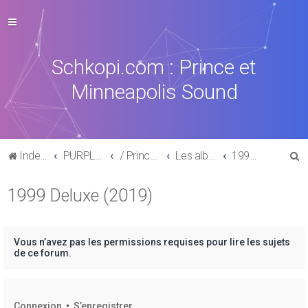
Schkopi.com : Prince et
Minneapolis Sound
R
Index du forum
PURPLE MUSIC
/ Prince : La discographie officielle
Les albums posthumes
1999 Deluxe (2019)
e
1999 Deluxe (2019)
c
h
e
Vous n’avez pas les permissions requises pour lire les sujets
r
de ce forum.
c
h
Connexion
•
S’enregistrer