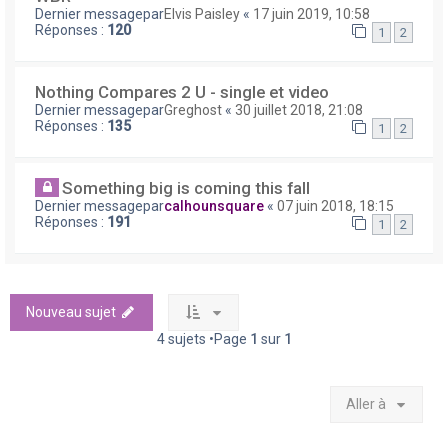
Dernier messagepar
Elvis Paisley
«
17 juin 2019, 10:58
Réponses :
120
1
2
Nothing Compares 2 U - single et video
Dernier messagepar
Greghost
«
30 juillet 2018, 21:08
Réponses :
135
1
2
Something big is coming this fall
Dernier messagepar
calhounsquare
«
07 juin 2018, 18:15
Réponses :
191
1
2
Nouveau sujet
4 sujets •Page
1
sur
1
Aller à