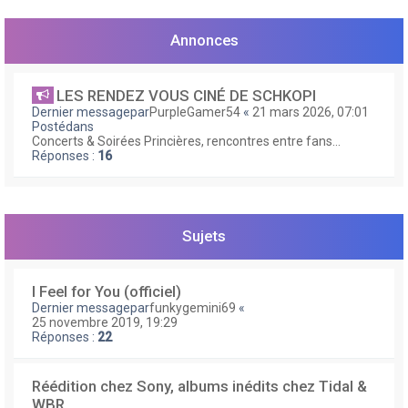
Annonces
LES RENDEZ VOUS CINÉ DE SCHKOPI
Dernier messagepar
PurpleGamer54
«
21 mars 2026, 07:01
Postédans
Concerts & Soirées Princières, rencontres entre fans...
Réponses :
16
Sujets
I Feel for You (officiel)
Dernier messagepar
funkygemini69
«
25 novembre 2019, 19:29
Réponses :
22
Réédition chez Sony, albums inédits chez Tidal &
WBR