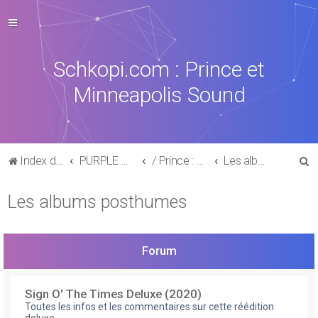
Schkopi.com : Prince et
Minneapolis Sound
R
Index du forum
PURPLE MUSIC
/ Prince : La discographie officielle
Les albums posthumes
e
Les albums posthumes
c
h
e
Forum
r
c
Sign O' The Times Deluxe (2020)
h
Toutes les infos et les commentaires sur cette réédition