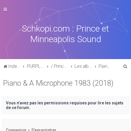
Schkopi.com : Prince et
Minneapolis Sound
R
Index du forum
PURPLE MUSIC
/ Prince : La discographie officielle
Les albums posthumes
Piano & A Microphone 1983 (2018)
e
Piano & A Microphone 1983 (2018)
c
h
e
Vous n’avez pas les permissions requises pour lire les sujets
r
de ce forum.
c
h
Connexion
•
S’enregistrer