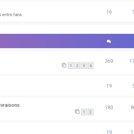
16
 entre fans...
369
1
1
2
3
4
19
ivraisons
183
8
1
2
19
1