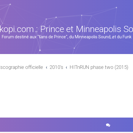
kopi.com : Prince et Minneapolis S
Forum destiné aux "fans de Prince", du Minneapolis Sound, et du Funk
iscographie officielle
2010's
HITnRUN phase two (2015)
cher
echerche avancée