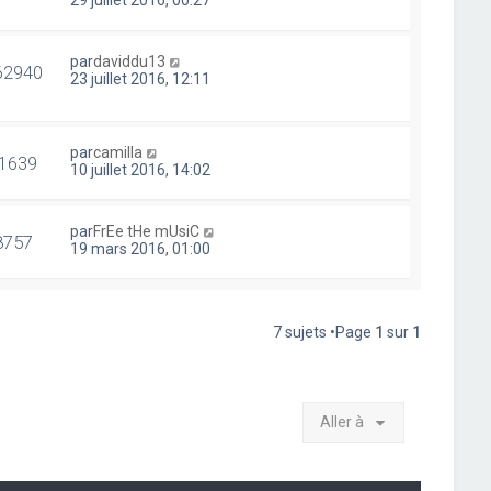
29 juillet 2016, 00:27
par
daviddu13
62940
23 juillet 2016, 12:11
par
camilla
1639
10 juillet 2016, 14:02
par
FrEe tHe mUsiC
8757
19 mars 2016, 01:00
7 sujets •Page
1
sur
1
Aller à