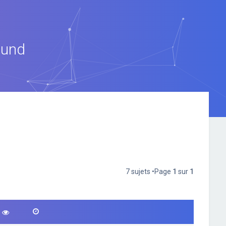
ound
7 sujets •Page
1
sur
1