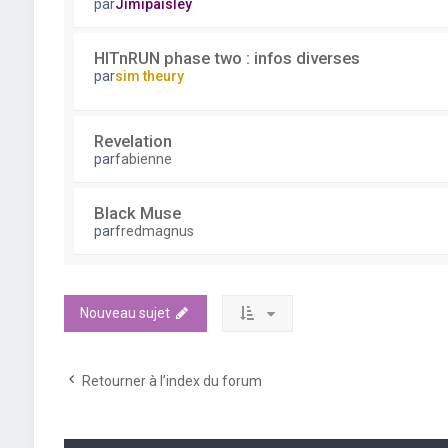
par
Jimipaisley
HITnRUN phase two : infos diverses
par
sim theury
Revelation
par
fabienne
Black Muse
par
fredmagnus
Nouveau sujet
Retourner à l’index du forum