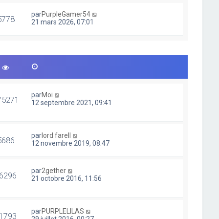
par
PurpleGamer54
5778
21 mars 2026, 07:01
par
Moi
75271
12 septembre 2021, 09:41
par
lord farell
5686
12 novembre 2019, 08:47
par
2gether
6296
21 octobre 2016, 11:56
par
PURPLELILAS
1793