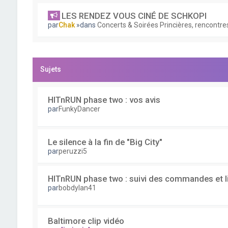
LES RENDEZ VOUS CINÉ DE SCHKOPI
par
Chak
»dans
Concerts & Soirées Princières, rencontres
Sujets
HITnRUN phase two : vos avis
par
FunkyDancer
Le silence à la fin de "Big City"
par
peruzzi5
HITnRUN phase two : suivi des commandes et l
par
bobdylan41
Baltimore clip vidéo