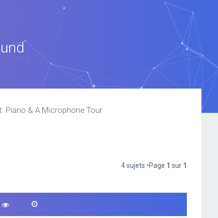
ound
t: Piano & A Microphone Tour
4 sujets •Page
1
sur
1