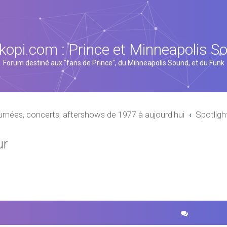
kopi.com : Prince et Minneapolis S
Forum destiné aux "fans de Prince", du Minneapolis Sound, et du Funk
urnées, concerts, aftershows de 1977 à aujourd'hui
Spotligh
ur
cher
echerche avancée