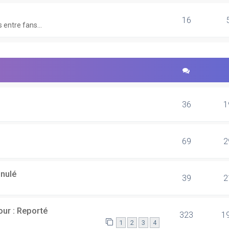
16
 entre fans...
36
1
69
2
nulé
39
2
our : Reporté
323
1
1
2
3
4