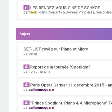
LES RENDEZ VOUS CINÉ DE SCHKOPI
par
Chak
»dans
Concerts & Soirées Princières, rencontres
Sujets
SET-LIST rêvé pour Piano et Micro
par
berny
Report de la tournée "Spotlight"
par
Toniomancha
Paris Opéra Garnier 11 décembre 2015 - an
par
calhounsquare
"Prince Spotlight: Piano & A Microphone" T
par
calhounsquare