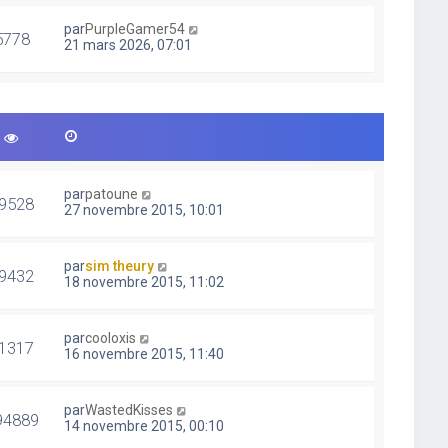
par
PurpleGamer54
5778
21 mars 2026, 07:01
par
patoune
9528
27 novembre 2015, 10:01
par
sim theury
9432
18 novembre 2015, 11:02
par
cooloxis
1317
16 novembre 2015, 11:40
par
WastedKisses
94889
14 novembre 2015, 00:10