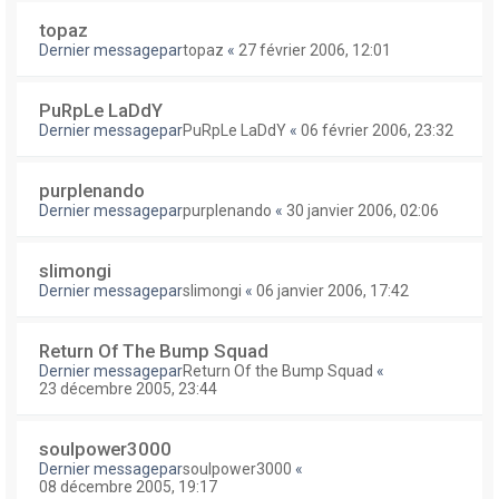
topaz
Dernier messagepar
topaz
«
27 février 2006, 12:01
PuRpLe LaDdY
Dernier messagepar
PuRpLe LaDdY
«
06 février 2006, 23:32
purplenando
Dernier messagepar
purplenando
«
30 janvier 2006, 02:06
slimongi
Dernier messagepar
slimongi
«
06 janvier 2006, 17:42
Return Of The Bump Squad
Dernier messagepar
Return Of the Bump Squad
«
23 décembre 2005, 23:44
soulpower3000
Dernier messagepar
soulpower3000
«
08 décembre 2005, 19:17