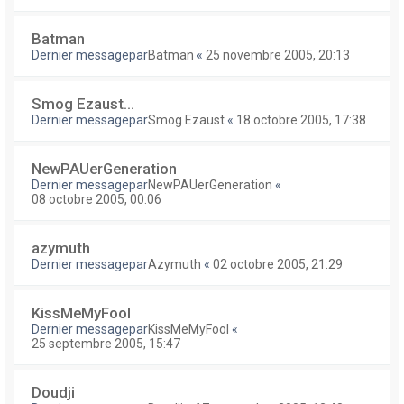
Batman
Dernier messagepar
Batman
«
25 novembre 2005, 20:13
Smog Ezaust...
Dernier messagepar
Smog Ezaust
«
18 octobre 2005, 17:38
NewPAUerGeneration
Dernier messagepar
NewPAUerGeneration
«
08 octobre 2005, 00:06
azymuth
Dernier messagepar
Azymuth
«
02 octobre 2005, 21:29
KissMeMyFool
Dernier messagepar
KissMeMyFool
«
25 septembre 2005, 15:47
Doudji