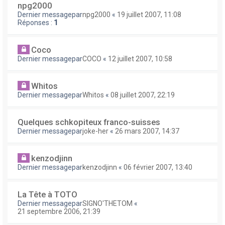
npg2000
Dernier messagepar
npg2000
«
19 juillet 2007, 11:08
Réponses :
1
Coco
Dernier messagepar
COCO
«
12 juillet 2007, 10:58
Whitos
Dernier messagepar
Whitos
«
08 juillet 2007, 22:19
Quelques schkopiteux franco-suisses
Dernier messagepar
joke-her
«
26 mars 2007, 14:37
kenzodjinn
Dernier messagepar
kenzodjinn
«
06 février 2007, 13:40
La Tête à TOTO
Dernier messagepar
SIGNO'THETOM
«
21 septembre 2006, 21:39