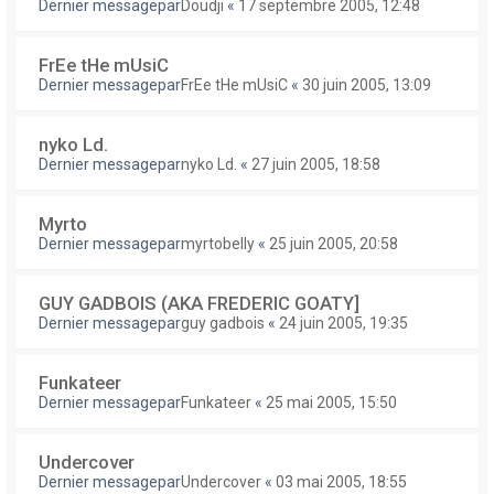
Dernier messagepar
Doudji
«
17 septembre 2005, 12:48
FrEe tHe mUsiC
Dernier messagepar
FrEe tHe mUsiC
«
30 juin 2005, 13:09
nyko Ld.
Dernier messagepar
nyko Ld.
«
27 juin 2005, 18:58
Myrto
Dernier messagepar
myrtobelly
«
25 juin 2005, 20:58
GUY GADBOIS (AKA FREDERIC GOATY]
Dernier messagepar
guy gadbois
«
24 juin 2005, 19:35
Funkateer
Dernier messagepar
Funkateer
«
25 mai 2005, 15:50
Undercover
Dernier messagepar
Undercover
«
03 mai 2005, 18:55