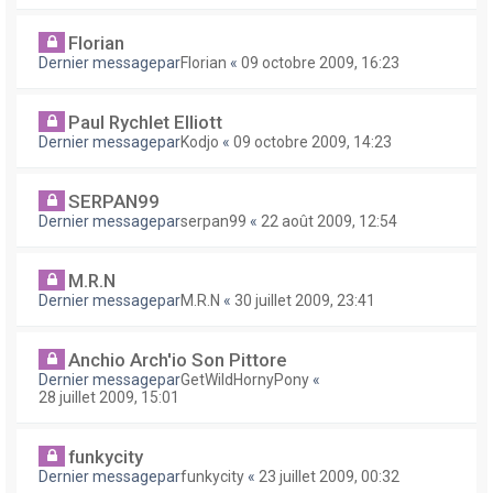
Florian
Dernier messagepar
Florian
«
09 octobre 2009, 16:23
Paul Rychlet Elliott
Dernier messagepar
Kodjo
«
09 octobre 2009, 14:23
SERPAN99
Dernier messagepar
serpan99
«
22 août 2009, 12:54
M.R.N
Dernier messagepar
M.R.N
«
30 juillet 2009, 23:41
Anchio Arch'io Son Pittore
Dernier messagepar
GetWildHornyPony
«
28 juillet 2009, 15:01
funkycity
Dernier messagepar
funkycity
«
23 juillet 2009, 00:32