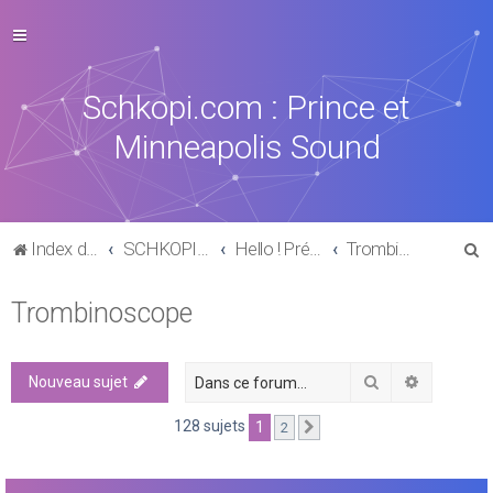
Schkopi.com : Prince et
Minneapolis Sound
R
Index du forum
SCHKOPI PARK
Hello ! Présentation
Trombinoscope
e
Trombinoscope
c
h
e
Rechercher
Recherch
Nouveau sujet
r
128 sujets
1
2
Suivante
c
h