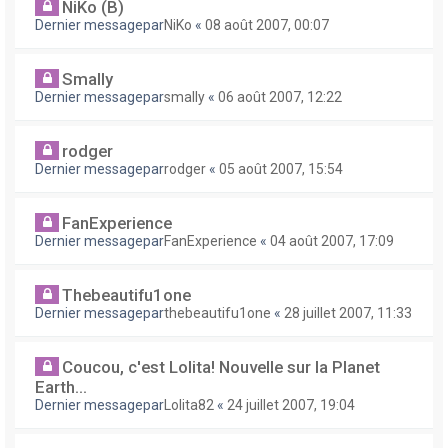
NiKo (B)
Dernier messagepar
NiKo
«
08 août 2007, 00:07
Smally
Dernier messagepar
smally
«
06 août 2007, 12:22
rodger
Dernier messagepar
rodger
«
05 août 2007, 15:54
FanExperience
Dernier messagepar
FanExperience
«
04 août 2007, 17:09
Thebeautifu1one
Dernier messagepar
thebeautifu1one
«
28 juillet 2007, 11:33
Coucou, c'est Lolita! Nouvelle sur la Planet
Earth...
Dernier messagepar
Lolita82
«
24 juillet 2007, 19:04