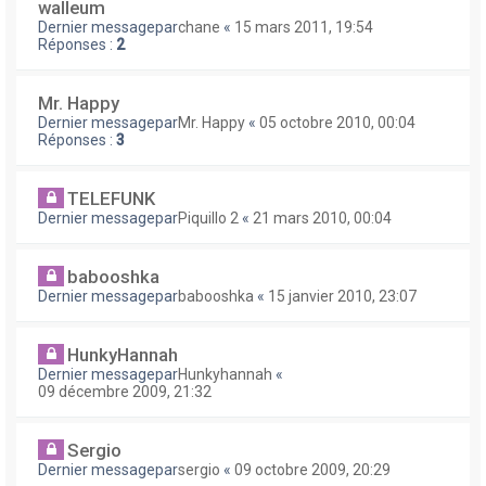
walleum
Dernier messagepar
chane
«
15 mars 2011, 19:54
Réponses :
2
Mr. Happy
Dernier messagepar
Mr. Happy
«
05 octobre 2010, 00:04
Réponses :
3
TELEFUNK
Dernier messagepar
Piquillo 2
«
21 mars 2010, 00:04
babooshka
Dernier messagepar
babooshka
«
15 janvier 2010, 23:07
HunkyHannah
Dernier messagepar
Hunkyhannah
«
09 décembre 2009, 21:32
Sergio
Dernier messagepar
sergio
«
09 octobre 2009, 20:29