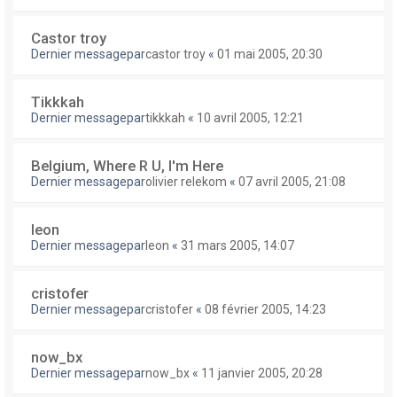
Castor troy
Dernier messagepar
castor troy
«
01 mai 2005, 20:30
Tikkkah
Dernier messagepar
tikkkah
«
10 avril 2005, 12:21
Belgium, Where R U, I'm Here
Dernier messagepar
olivier relekom
«
07 avril 2005, 21:08
leon
Dernier messagepar
leon
«
31 mars 2005, 14:07
cristofer
Dernier messagepar
cristofer
«
08 février 2005, 14:23
now_bx
Dernier messagepar
now_bx
«
11 janvier 2005, 20:28