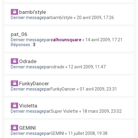
bambi'style
Dernier messagepar
bambi'style
«
20 avril 2009, 17:26
pat_06
Dernier messagepar
calhounsquare
«
14 avril 2009, 17:21
Réponses :
3
Odrade
Dernier messagepar
odrade
«
12 avril 2009, 11:47
FunkyDancer
Dernier messagepar
FunkyDancer
«
01 avril 2009, 23:31
Violetta
Dernier messagepar
Super Violette
«
18 mars 2009, 23:02
GEMINI
Dernier messagepar
GEMINI
«
11 juillet 2008, 19:38