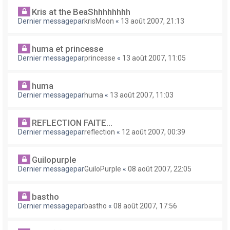
Kris at the BeaShhhhhhhh
Dernier messagepar
krisMoon
«
13 août 2007, 21:13
huma et princesse
Dernier messagepar
princesse
«
13 août 2007, 11:05
huma
Dernier messagepar
huma
«
13 août 2007, 11:03
REFLECTION FAITE...
Dernier messagepar
reflection
«
12 août 2007, 00:39
Guilopurple
Dernier messagepar
GuiloPurple
«
08 août 2007, 22:05
bastho
Dernier messagepar
bastho
«
08 août 2007, 17:56