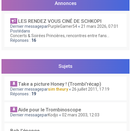
e
Annonces
r
LES RENDEZ VOUS CINÉ DE SCHKOPI
Dernier messagepar
PurpleGamer54
«
21 mars 2026, 07:01
Postédans
Concerts & Soirées Princières, rencontres entre fans...
Réponses :
16
Sujets
Take a picture Honey ! (Trombi'récap)
Dernier messagepar
sim theury
«
26 juillet 2011, 17:19
Réponses :
19
Aide pour le Trombinoscope
Dernier messagepar
Kodjo
«
02 mars 2003, 12:03
Bob l'éponge