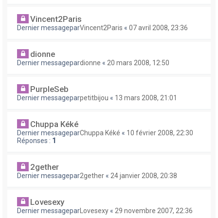
Vincent2Paris
Dernier messagepar
Vincent2Paris
«
07 avril 2008, 23:36
dionne
Dernier messagepar
dionne
«
20 mars 2008, 12:50
PurpleSeb
Dernier messagepar
petitbijou
«
13 mars 2008, 21:01
Chuppa Kéké
Dernier messagepar
Chuppa Kéké
«
10 février 2008, 22:30
Réponses :
1
2gether
Dernier messagepar
2gether
«
24 janvier 2008, 20:38
Lovesexy
Dernier messagepar
Lovesexy
«
29 novembre 2007, 22:36