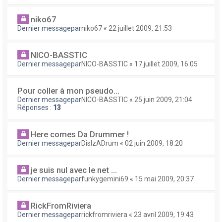
niko67
Dernier messagepar
niko67
«
22 juillet 2009, 21:53
NICO-BASSTIC
Dernier messagepar
NICO-BASSTIC
«
17 juillet 2009, 16:05
Pour coller à mon pseudo...
Dernier messagepar
NICO-BASSTIC
«
25 juin 2009, 21:04
Réponses :
13
Here comes Da Drummer !
Dernier messagepar
DisIzADrum
«
02 juin 2009, 18:20
je suis nul avec le net ...
Dernier messagepar
funkygemini69
«
15 mai 2009, 20:37
RickFromRiviera
Dernier messagepar
rickfromriviera
«
23 avril 2009, 19:43