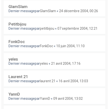
GlamSlam
Dernier messagepar
GlamSlam
«
24 décembre 2004, 00:26
Petitbijou
Dernier messagepar
petitbijou
«
07 septembre 2004, 12:21
FonkDoc
Dernier messagepar
FonkDoc
«
10 juin 2004, 11:10
yeles
Dernier messagepar
yeles
«
21 avril 2004, 17:16
Laurent 21
Dernier messagepar
laurent 21
«
16 avril 2004, 13:03
YannD
Dernier messagepar
YannD
«
09 avril 2004, 13:02