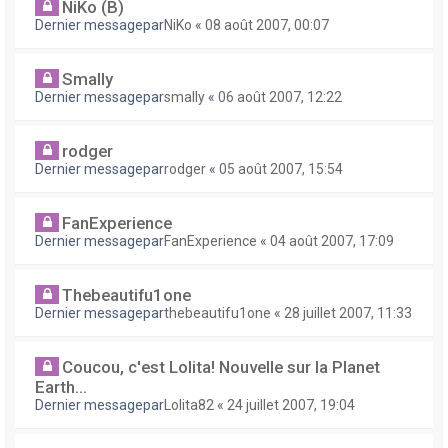
NiKo (B)
Dernier messagepar
NiKo
«
08 août 2007, 00:07
Smally
Dernier messagepar
smally
«
06 août 2007, 12:22
rodger
Dernier messagepar
rodger
«
05 août 2007, 15:54
FanExperience
Dernier messagepar
FanExperience
«
04 août 2007, 17:09
Thebeautifu1one
Dernier messagepar
thebeautifu1one
«
28 juillet 2007, 11:33
Coucou, c'est Lolita! Nouvelle sur la Planet
Earth...
Dernier messagepar
Lolita82
«
24 juillet 2007, 19:04