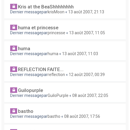
Kris at the BeaShhhhhhhh
Dernier messagepar
krisMoon
«
13 août 2007, 21:13
huma et princesse
Dernier messagepar
princesse
«
13 août 2007, 11:05
huma
Dernier messagepar
huma
«
13 août 2007, 11:03
REFLECTION FAITE...
Dernier messagepar
reflection
«
12 août 2007, 00:39
Guilopurple
Dernier messagepar
GuiloPurple
«
08 août 2007, 22:05
bastho
Dernier messagepar
bastho
«
08 août 2007, 17:56