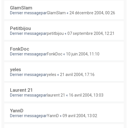
GlamSlam
Dernier messagepar
GlamSlam
«
24 décembre 2004, 00:26
Petitbijou
Dernier messagepar
petitbijou
«
07 septembre 2004, 12:21
FonkDoc
Dernier messagepar
FonkDoc
«
10 juin 2004, 11:10
yeles
Dernier messagepar
yeles
«
21 avril 2004, 17:16
Laurent 21
Dernier messagepar
laurent 21
«
16 avril 2004, 13:03
YannD
Dernier messagepar
YannD
«
09 avril 2004, 13:02