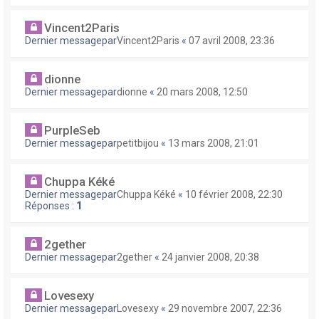
Vincent2Paris
Dernier messagepar
Vincent2Paris
«
07 avril 2008, 23:36
dionne
Dernier messagepar
dionne
«
20 mars 2008, 12:50
PurpleSeb
Dernier messagepar
petitbijou
«
13 mars 2008, 21:01
Chuppa Kéké
Dernier messagepar
Chuppa Kéké
«
10 février 2008, 22:30
Réponses :
1
2gether
Dernier messagepar
2gether
«
24 janvier 2008, 20:38
Lovesexy
Dernier messagepar
Lovesexy
«
29 novembre 2007, 22:36