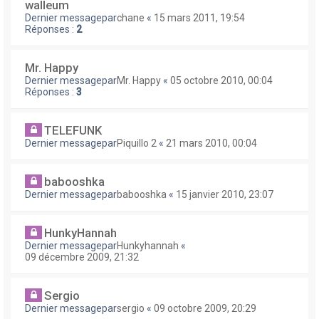
walleum
Dernier messagepar
chane
«
15 mars 2011, 19:54
Réponses :
2
Mr. Happy
Dernier messagepar
Mr. Happy
«
05 octobre 2010, 00:04
Réponses :
3
TELEFUNK
Dernier messagepar
Piquillo 2
«
21 mars 2010, 00:04
babooshka
Dernier messagepar
babooshka
«
15 janvier 2010, 23:07
HunkyHannah
Dernier messagepar
Hunkyhannah
«
09 décembre 2009, 21:32
Sergio
Dernier messagepar
sergio
«
09 octobre 2009, 20:29