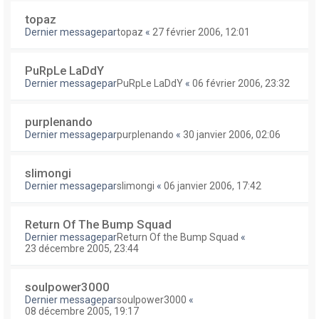
topaz
Dernier messagepar
topaz
«
27 février 2006, 12:01
PuRpLe LaDdY
Dernier messagepar
PuRpLe LaDdY
«
06 février 2006, 23:32
purplenando
Dernier messagepar
purplenando
«
30 janvier 2006, 02:06
slimongi
Dernier messagepar
slimongi
«
06 janvier 2006, 17:42
Return Of The Bump Squad
Dernier messagepar
Return Of the Bump Squad
«
23 décembre 2005, 23:44
soulpower3000
Dernier messagepar
soulpower3000
«
08 décembre 2005, 19:17