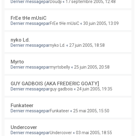
Dernier messagepar
Doudji
«
17 septembre 2005, 12:48
FrEe tHe mUsiC
Dernier messagepar
FrEe tHe mUsiC
«
30 juin 2005, 13:09
nyko Ld.
Dernier messagepar
nyko Ld.
«
27 juin 2005, 18:58
Myrto
Dernier messagepar
myrtobelly
«
25 juin 2005, 20:58
GUY GADBOIS (AKA FREDERIC GOATY]
Dernier messagepar
guy gadbois
«
24 juin 2005, 19:35
Funkateer
Dernier messagepar
Funkateer
«
25 mai 2005, 15:50
Undercover
Dernier messagepar
Undercover
«
03 mai 2005, 18:55