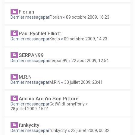
Florian
Dernier messagepar
Florian
«
09 octobre 2009, 16:23
Paul Rychlet Elliott
Dernier messagepar
Kodjo
«
09 octobre 2009, 14:23
SERPAN99
Dernier messagepar
serpan99
«
22 août 2009, 12:54
M.R.N
Dernier messagepar
M.R.N
«
30 juillet 2009, 23:41
Anchio Arch'io Son Pittore
Dernier messagepar
GetWildHornyPony
«
28 juillet 2009, 15:01
funkycity
Dernier messagepar
funkycity
«
23 juillet 2009, 00:32