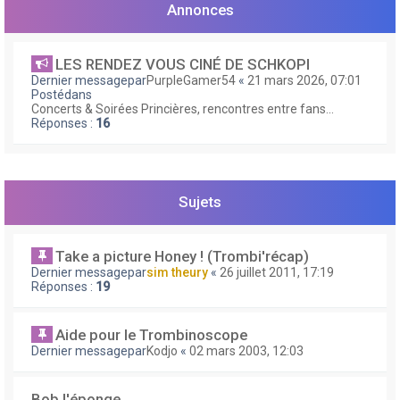
e
Annonces
r
LES RENDEZ VOUS CINÉ DE SCHKOPI
Dernier messagepar
PurpleGamer54
«
21 mars 2026, 07:01
Postédans
Concerts & Soirées Princières, rencontres entre fans...
Réponses :
16
Sujets
Take a picture Honey ! (Trombi'récap)
Dernier messagepar
sim theury
«
26 juillet 2011, 17:19
Réponses :
19
Aide pour le Trombinoscope
Dernier messagepar
Kodjo
«
02 mars 2003, 12:03
Bob l'éponge