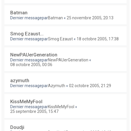
Batman
Dernier messagepar
Batman
«
25 novembre 2005, 20:13
Smog Ezaust...
Dernier messagepar
Smog Ezaust
«
18 octobre 2005, 17:38
NewPAUerGeneration
Dernier messagepar
NewPAUerGeneration
«
08 octobre 2005, 00:06
azymuth
Dernier messagepar
Azymuth
«
02 octobre 2005, 21:29
KissMeMyFool
Dernier messagepar
KissMeMyFool
«
25 septembre 2005, 15:47
Doudji