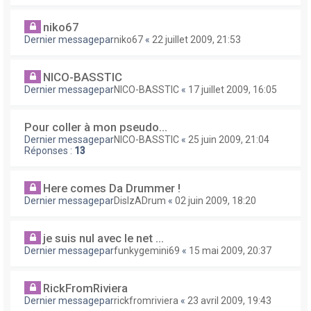
niko67
Dernier messagepar
niko67
«
22 juillet 2009, 21:53
NICO-BASSTIC
Dernier messagepar
NICO-BASSTIC
«
17 juillet 2009, 16:05
Pour coller à mon pseudo...
Dernier messagepar
NICO-BASSTIC
«
25 juin 2009, 21:04
Réponses :
13
Here comes Da Drummer !
Dernier messagepar
DisIzADrum
«
02 juin 2009, 18:20
je suis nul avec le net ...
Dernier messagepar
funkygemini69
«
15 mai 2009, 20:37
RickFromRiviera
Dernier messagepar
rickfromriviera
«
23 avril 2009, 19:43