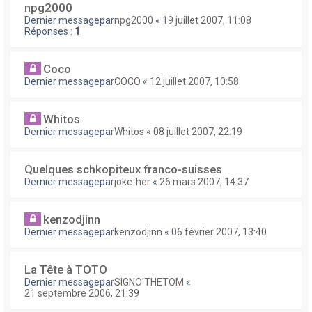
npg2000
Dernier messagepar
npg2000
«
19 juillet 2007, 11:08
Réponses :
1
Coco
Dernier messagepar
COCO
«
12 juillet 2007, 10:58
Whitos
Dernier messagepar
Whitos
«
08 juillet 2007, 22:19
Quelques schkopiteux franco-suisses
Dernier messagepar
joke-her
«
26 mars 2007, 14:37
kenzodjinn
Dernier messagepar
kenzodjinn
«
06 février 2007, 13:40
La Tête à TOTO
Dernier messagepar
SIGNO'THETOM
«
21 septembre 2006, 21:39