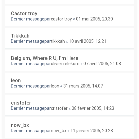
Castor troy
Dernier messagepar
castor troy
«
01 mai 2005, 20:30
Tikkkah
Dernier messagepar
tikkkah
«
10 avril 2005, 12:21
Belgium, Where R U, I'm Here
Dernier messagepar
olivier relekom
«
07 avril 2005, 21:08
leon
Dernier messagepar
leon
«
31 mars 2005, 14:07
cristofer
Dernier messagepar
cristofer
«
08 février 2005, 14:23
now_bx
Dernier messagepar
now_bx
«
11 janvier 2005, 20:28