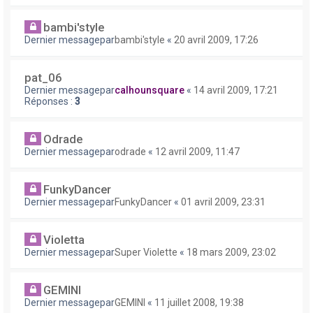
bambi'style
Dernier messagepar
bambi'style
«
20 avril 2009, 17:26
pat_06
Dernier messagepar
calhounsquare
«
14 avril 2009, 17:21
Réponses :
3
Odrade
Dernier messagepar
odrade
«
12 avril 2009, 11:47
FunkyDancer
Dernier messagepar
FunkyDancer
«
01 avril 2009, 23:31
Violetta
Dernier messagepar
Super Violette
«
18 mars 2009, 23:02
GEMINI
Dernier messagepar
GEMINI
«
11 juillet 2008, 19:38