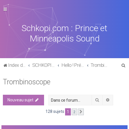
Schkopi.com : Prince et
Minneapolis Sound
R
Index du forum
SCHKOPI PARK
Hello ! Présentation
Trombinoscope
e
Trombinoscope
c
h
e
Rechercher
Recherch
Nouveau sujet
r
128 sujets
1
2
Suivante
c
h