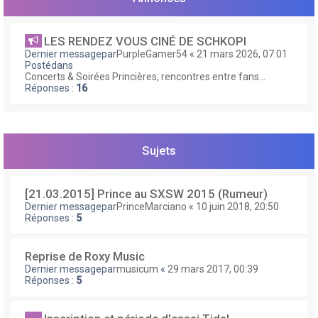
e
r
LES RENDEZ VOUS CINÉ DE SCHKOPI
Dernier messagepar
PurpleGamer54
«
21 mars 2026, 07:01
Postédans
Concerts & Soirées Princières, rencontres entre fans...
Réponses :
16
Sujets
[21.03.2015] Prince au SXSW 2015 (Rumeur)
Dernier messagepar
PrinceMarciano
«
10 juin 2018, 20:50
Réponses :
5
Reprise de Roxy Music
Dernier messagepar
musicum
«
29 mars 2017, 00:39
Réponses :
5