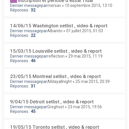
Inscription et période d'essai Tidal
Dernier messagepar
mersav
«
10 septembre 2015, 13:10
Réponses :
32
14/06/15 Washington setlist , video & report
Dernier messagepar
Albanito
«
01 juillet 2015, 01:03
Réponses :
22
15/03/15 Louisville setlist , video & report
Dernier messagepar
reflection
«
29 mai 2015, 11:19
Réponses :
46
23/05/15 Montreal setlist , video & report
Dernier messagepar
Alldayallnight
«
25 mai 2015, 20:39
Réponses :
31
9/04/15 Detroit setlist , video & report
Dernier messagepar
Greghost
«
23 mai 2015, 19:56
Réponses :
45
19/05/15 Toronto setlist , video & report