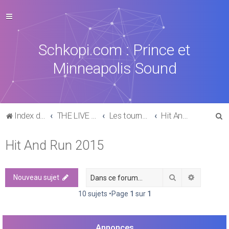
Schkopi.com : Prince et
Minneapolis Sound
R
Index du forum
THE LIVE EXPERIENCE
Les tournées, concerts, aftershows de 1977 à aujourd'hui
Hit And Run 2015
e
Hit And Run 2015
c
h
e
Rechercher
Recherch
Nouveau sujet
r
10 sujets •Page
1
sur
1
c
h
Annonces