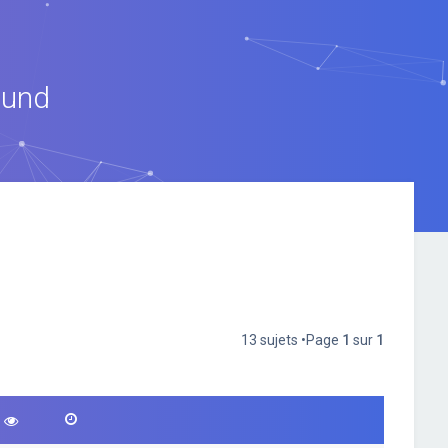
ound
13 sujets •Page
1
sur
1