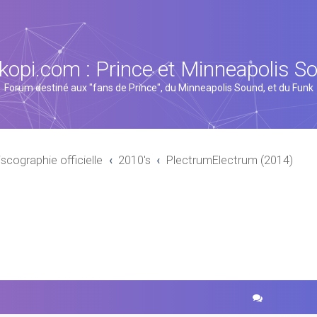
kopi.com : Prince et Minneapolis S
Forum destiné aux "fans de Prince", du Minneapolis Sound, et du Funk
iscographie officielle
2010's
PlectrumElectrum (2014)
cher
echerche avancée