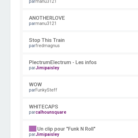
par
manu3121
ANOTHERLOVE
par
manu3121
Stop This Train
par
fredmagnus
PlectrumElectrum - Les infos
par
Jimipaisley
WOW
par
FunkySteff
WHITECAPS
par
calhounsquare
Un clip pour "Funk N Roll"
par
Jimipaisley