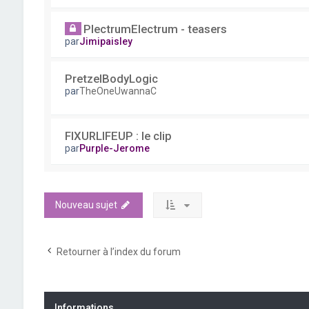
PlectrumElectrum - teasers
par
Jimipaisley
PretzelBodyLogic
par
TheOneUwannaC
FIXURLIFEUP : le clip
par
Purple-Jerome
Nouveau sujet
Retourner à l’index du forum
Informations