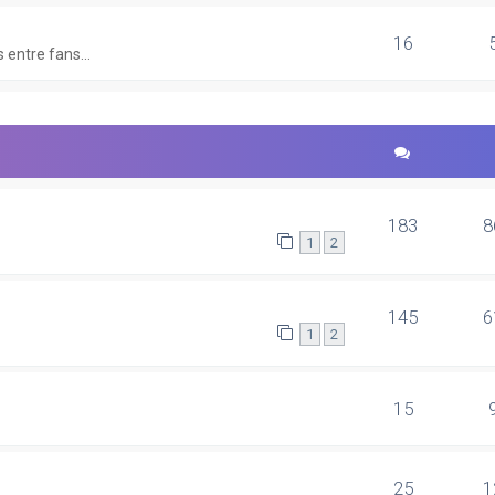
16
 entre fans...
183
8
1
2
145
6
1
2
15
25
1