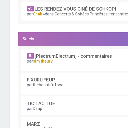
LES RENDEZ VOUS CINÉ DE SCHKOPI
par
Chak
»dans
Concerts & Soirées Princières, rencontres
Sujets
[PlectrumElectrum] - commentaires
par
sim theury
FIXURLIFEUP
par
thebeautifu1one
TIC TAC TOE
par
Dzap
MARZ