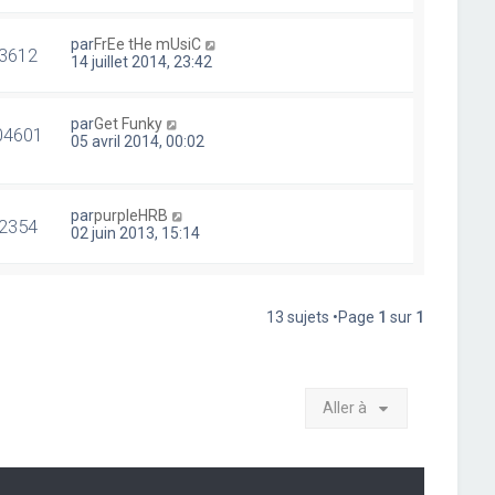
par
FrEe tHe mUsiC
3612
14 juillet 2014, 23:42
par
Get Funky
04601
05 avril 2014, 00:02
par
purpleHRB
2354
02 juin 2013, 15:14
13 sujets •Page
1
sur
1
Aller à