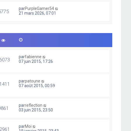
par
PurpleGamer54
5775
21 mars 2026, 07:01
par
fabienne
6073
07 juin 2015, 17:26
par
patoune
1411
07 août 2015, 00:59
par
reflection
9861
03 juin 2015, 23:50
par
Moi
2961