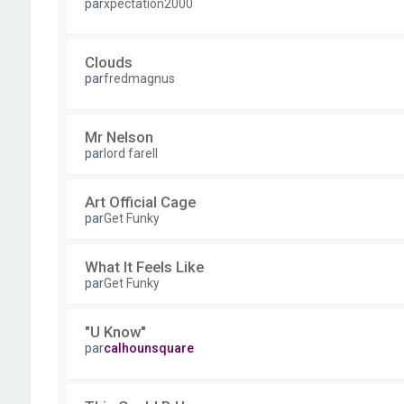
par
xpectation2000
Clouds
par
fredmagnus
Mr Nelson
par
lord farell
Art Official Cage
par
Get Funky
What It Feels Like
par
Get Funky
"U Know"
par
calhounsquare