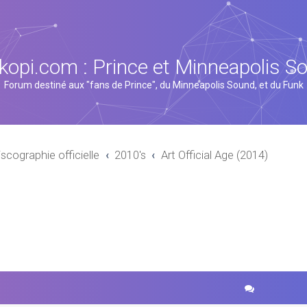
kopi.com : Prince et Minneapolis S
Forum destiné aux "fans de Prince", du Minneapolis Sound, et du Funk
iscographie officielle
2010's
Art Official Age (2014)
cher
echerche avancée