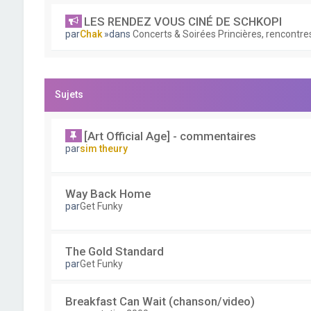
LES RENDEZ VOUS CINÉ DE SCHKOPI
par
Chak
»dans
Concerts & Soirées Princières, rencontres
Sujets
[Art Official Age] - commentaires
par
sim theury
Way Back Home
par
Get Funky
The Gold Standard
par
Get Funky
Breakfast Can Wait (chanson/video)