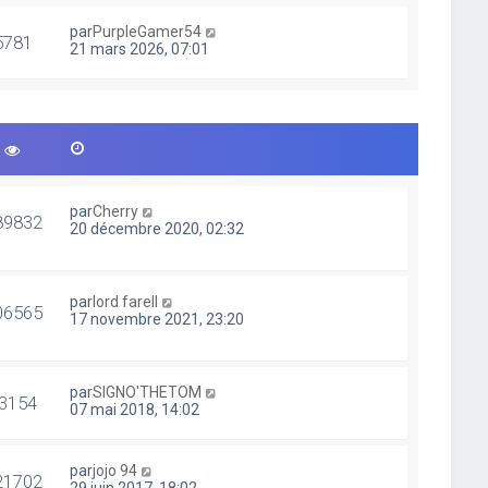
par
PurpleGamer54
5781
21 mars 2026, 07:01
par
Cherry
89832
20 décembre 2020, 02:32
par
lord farell
06565
17 novembre 2021, 23:20
par
SIGNO'THETOM
3154
07 mai 2018, 14:02
par
jojo 94
21702