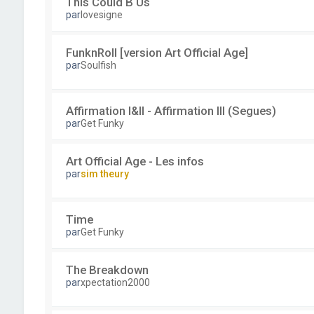
This Could B Us
par
lovesigne
FunknRoll [version Art Official Age]
par
Soulfish
Affirmation I&II - Affirmation III (Segues)
par
Get Funky
Art Official Age - Les infos
par
sim theury
Time
par
Get Funky
The Breakdown
par
xpectation2000