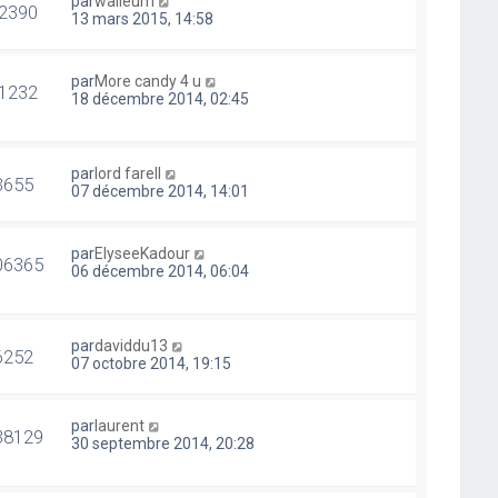
par
walleum
2390
13 mars 2015, 14:58
par
More candy 4 u
1232
18 décembre 2014, 02:45
par
lord farell
3655
07 décembre 2014, 14:01
par
ElyseeKadour
06365
06 décembre 2014, 06:04
par
daviddu13
6252
07 octobre 2014, 19:15
par
laurent
38129
30 septembre 2014, 20:28