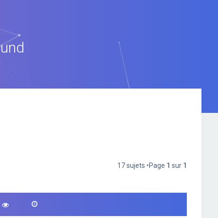
ound
17 sujets •Page
1
sur
1