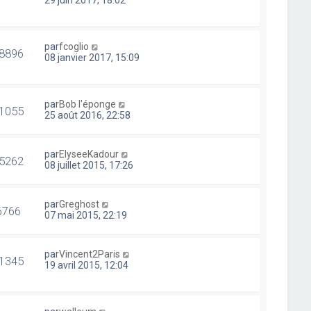
29 juin 2017, 18:02
par
fcoglio
8896
08 janvier 2017, 15:09
par
Bob l'éponge
1055
25 août 2016, 22:58
par
ElyseeKadour
5262
08 juillet 2015, 17:26
par
Greghost
6766
07 mai 2015, 22:19
par
Vincent2Paris
1345
19 avril 2015, 12:04