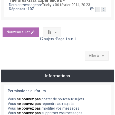
The Breakfast Experience EP
Dernier messagepar
Tricky
«
06 février 2014, 20:23
Réponses :
107
1
2
Nouveau sujet
17 sujets •Page
1
sur
1
Aller à
Informations
Permissions du forum
Vous
ne pouvez pas
poster de nouveaux sujets
Vous
ne pouvez pas
répondre aux sujets
Vous
ne pouvez pas
modifier vos messages
Vous
ne pouvez pas
supprimer vos messages