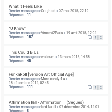
What It Feels Like
Dernier messagepar
Greghost
«
07 mai 2015, 22:19
Réponses :
11
"U Know"
Dernier messagepar
Vincent2Paris
«
19 avril 2015, 12:04
Réponses :
187
1
2
This Could B Us
Dernier messagepar
walleum
«
13 mars 2015, 14:58
Réponses :
45
FunknRoll [version Art Official Age]
Dernier messagepar
More candy 4 u
«
18 décembre 2014, 02:45
Réponses :
111
1
2
Affirmation I&II - Affirmation III (Segues)
Dernier messagepar
lord farell
«
07 décembre 2014, 14:01
Réponses :
3