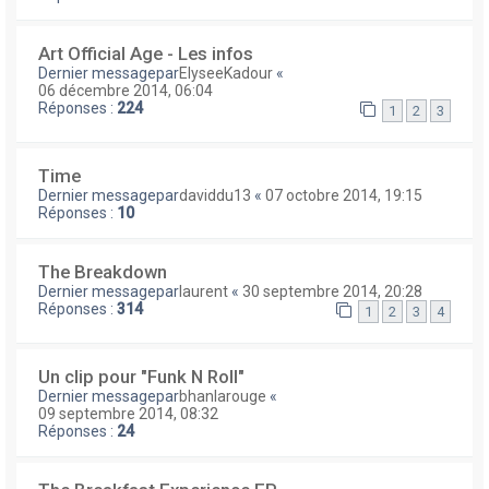
Art Official Age - Les infos
Dernier messagepar
ElyseeKadour
«
06 décembre 2014, 06:04
Réponses :
224
1
2
3
Time
Dernier messagepar
daviddu13
«
07 octobre 2014, 19:15
Réponses :
10
The Breakdown
Dernier messagepar
laurent
«
30 septembre 2014, 20:28
Réponses :
314
1
2
3
4
Un clip pour "Funk N Roll"
Dernier messagepar
bhanlarouge
«
09 septembre 2014, 08:32
Réponses :
24