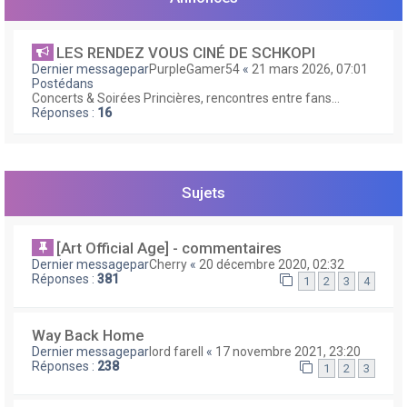
e
r
LES RENDEZ VOUS CINÉ DE SCHKOPI
Dernier messagepar
PurpleGamer54
«
21 mars 2026, 07:01
Postédans
Concerts & Soirées Princières, rencontres entre fans...
Réponses :
16
Sujets
[Art Official Age] - commentaires
Dernier messagepar
Cherry
«
20 décembre 2020, 02:32
Réponses :
381
1
2
3
4
Way Back Home
Dernier messagepar
lord farell
«
17 novembre 2021, 23:20
Réponses :
238
1
2
3