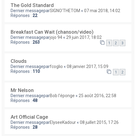
The Gold Standard
Dernier messagepar
SIGNO'THETOM
«
07 mai 2018, 14:02
Réponses :
22
Breakfast Can Wait (chanson/video)
Dernier messagepar
jojo 94
«
29 juin 2017, 18:02
Réponses :
263
1
2
3
Clouds
Dernier messagepar
fcoglio
«
08 janvier 2017, 15:09
Réponses :
110
1
2
Mr Nelson
Dernier messagepar
Bob l'éponge
«
25 août 2016, 22:58
Réponses :
48
Art Official Cage
Dernier messagepar
ElyseeKadour
«
08 juillet 2015, 17:26
Réponses :
28