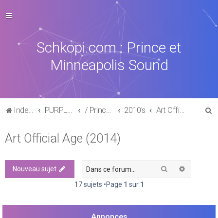
Schkopi.com : Prince et
Minneapolis Sound
R
Index du forum
PURPLE MUSIC
/ Prince : La discographie officielle
2010's
Art Official Age (2014)
e
Art Official Age (2014)
c
h
e
Rechercher
Recherch
Nouveau sujet
r
17 sujets •Page
1
sur
1
c
h
Annonces