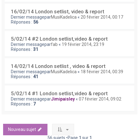
16/02/14 London setlist, video & report
Dernier messagepar
MusiKadelica
«
20 février 2014, 00:17
Réponses :
56
5/02/14 #2 London setlist,video & report
Dernier messagepar
fab
«
19 février 2014, 23:19
Réponses :
31
14/02/14 London setlist , video & report
Dernier messagepar
MusiKadelica
«
18 février 2014, 00:39
Réponses :
41
5/02/14 #1 London setlist,video & report
Dernier messagepar
Jimipaisley
«
07 février 2014, 09:02
Réponses :
7
Nouveau sujet
56 sujets •Page
1
sur
1