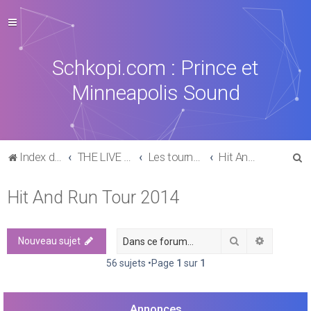
Schkopi.com : Prince et
Minneapolis Sound
R
Index du forum
THE LIVE EXPERIENCE
Les tournées, concerts, aftershows de 1977 à aujourd'hui
Hit And Run Tour 2014
e
Hit And Run Tour 2014
c
h
e
Rechercher
Recherch
Nouveau sujet
r
56 sujets •Page
1
sur
1
c
h
Annonces