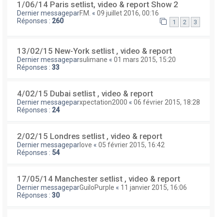
1/06/14 Paris setlist, video & report Show 2
Dernier messagepar
F.M.
«
09 juillet 2016, 00:16
Réponses :
260
1
2
3
13/02/15 New-York setlist , video & report
Dernier messagepar
sulimane
«
01 mars 2015, 15:20
Réponses :
33
4/02/15 Dubai setlist , video & report
Dernier messagepar
xpectation2000
«
06 février 2015, 18:28
Réponses :
24
2/02/15 Londres setlist , video & report
Dernier messagepar
love
«
05 février 2015, 16:42
Réponses :
54
17/05/14 Manchester setlist , video & report
Dernier messagepar
GuiloPurple
«
11 janvier 2015, 16:06
Réponses :
30