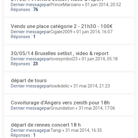
Dernier messagepar
PrinceMarciano
«
01 juin 2014, 20:52
Réponses :
76
Vends une place catégorie 2 - 21h30 - 100€
Dernier messagepar
Cigale2009
«
01 juin 2014, 16:07
Réponses :
1
30/05/14 Bruxelles setlist , video & report
Dernier messagepar
lovesymbol23
«
01 juin 2014, 05:18
Réponses :
23
départ de tours
Dernier messagepar
lowikdelic
«
31 mai 2014, 21:23
Covoiturage d'Angers vers zenith pour 18h
Dernier messagepar
Groundation
«
31 mai 2014, 17:06
départ de rennes concert 18 h
Dernier messagepar
Tangi
«
31 mai 2014, 16:35
Réponses :
1