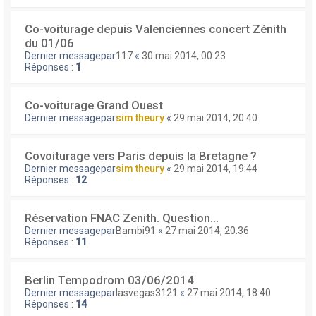
Co-voiturage depuis Valenciennes concert Zénith
du 01/06
Dernier messagepar
117
«
30 mai 2014, 00:23
Réponses :
1
Co-voiturage Grand Ouest
Dernier messagepar
sim theury
«
29 mai 2014, 20:40
Covoiturage vers Paris depuis la Bretagne ?
Dernier messagepar
sim theury
«
29 mai 2014, 19:44
Réponses :
12
Réservation FNAC Zenith. Question...
Dernier messagepar
Bambi91
«
27 mai 2014, 20:36
Réponses :
11
Berlin Tempodrom 03/06/2014
Dernier messagepar
lasvegas3121
«
27 mai 2014, 18:40
Réponses :
14