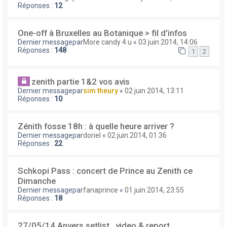
Réponses :
12
One-off à Bruxelles au Botanique > fil d'infos
Dernier messagepar
More candy 4 u
«
03 juin 2014, 14:06
Réponses :
148
1
2
zenith partie 1&2 vos avis
Dernier messagepar
sim theury
«
02 juin 2014, 13:11
Réponses :
10
Zénith fosse 18h : à quelle heure arriver ?
Dernier messagepar
doriel
«
02 juin 2014, 01:36
Réponses :
22
Schkopi Pass : concert de Prince au Zenith ce
Dimanche
Dernier messagepar
fanaprince
«
01 juin 2014, 23:55
Réponses :
18
27/05/14 Anvers setlist , video & report