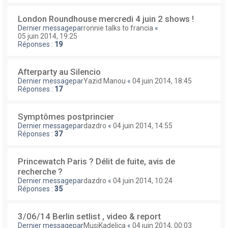
London Roundhouse mercredi 4 juin 2 shows !
Dernier messagepar
ronnie talks to francia
«
05 juin 2014, 19:25
Réponses :
19
Afterparty au Silencio
Dernier messagepar
Yazid Manou
«
04 juin 2014, 18:45
Réponses :
17
Symptômes postprincier
Dernier messagepar
dazdro
«
04 juin 2014, 14:55
Réponses :
37
Princewatch Paris ? Délit de fuite, avis de
recherche ?
Dernier messagepar
dazdro
«
04 juin 2014, 10:24
Réponses :
35
3/06/14 Berlin setlist , video & report
Dernier messagepar
MusiKadelica
«
04 juin 2014, 00:03