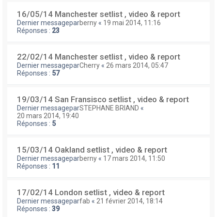
16/05/14 Manchester setlist , video & report
Dernier messagepar
berny
«
19 mai 2014, 11:16
Réponses :
23
22/02/14 Manchester setlist , video & report
Dernier messagepar
Cherry
«
26 mars 2014, 05:47
Réponses :
57
19/03/14 San Fransisco setlist , video & report
Dernier messagepar
STEPHANE BRIAND
«
20 mars 2014, 19:40
Réponses :
5
15/03/14 Oakland setlist , video & report
Dernier messagepar
berny
«
17 mars 2014, 11:50
Réponses :
11
17/02/14 London setlist , video & report
Dernier messagepar
fab
«
21 février 2014, 18:14
Réponses :
39