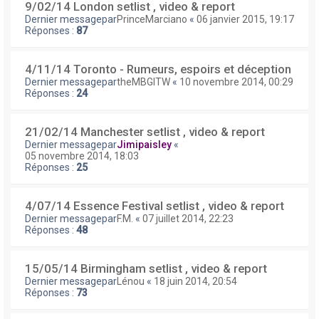
9/02/14 London setlist , video & report
Dernier messagepar
PrinceMarciano
«
06 janvier 2015, 19:17
Réponses :
87
4/11/14 Toronto - Rumeurs, espoirs et déception
Dernier messagepar
theMBGITW
«
10 novembre 2014, 00:29
Réponses :
24
21/02/14 Manchester setlist , video & report
Dernier messagepar
Jimipaisley
«
05 novembre 2014, 18:03
Réponses :
25
4/07/14 Essence Festival setlist , video & report
Dernier messagepar
F.M.
«
07 juillet 2014, 22:23
Réponses :
48
15/05/14 Birmingham setlist , video & report
Dernier messagepar
Lénou
«
18 juin 2014, 20:54
Réponses :
73