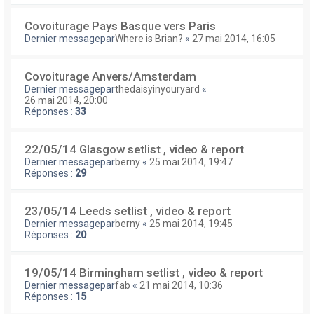
Covoiturage Pays Basque vers Paris
Dernier messagepar
Where is Brian?
«
27 mai 2014, 16:05
Covoiturage Anvers/Amsterdam
Dernier messagepar
thedaisyinyouryard
«
26 mai 2014, 20:00
Réponses :
33
22/05/14 Glasgow setlist , video & report
Dernier messagepar
berny
«
25 mai 2014, 19:47
Réponses :
29
23/05/14 Leeds setlist , video & report
Dernier messagepar
berny
«
25 mai 2014, 19:45
Réponses :
20
19/05/14 Birmingham setlist , video & report
Dernier messagepar
fab
«
21 mai 2014, 10:36
Réponses :
15