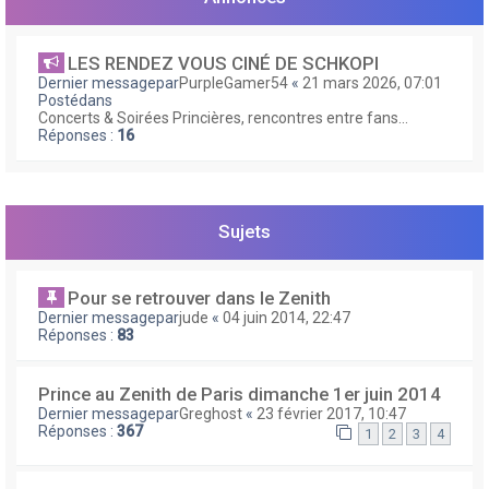
e
r
LES RENDEZ VOUS CINÉ DE SCHKOPI
Dernier messagepar
PurpleGamer54
«
21 mars 2026, 07:01
Postédans
Concerts & Soirées Princières, rencontres entre fans...
Réponses :
16
Sujets
Pour se retrouver dans le Zenith
Dernier messagepar
jude
«
04 juin 2014, 22:47
Réponses :
83
Prince au Zenith de Paris dimanche 1er juin 2014
Dernier messagepar
Greghost
«
23 février 2017, 10:47
Réponses :
367
1
2
3
4