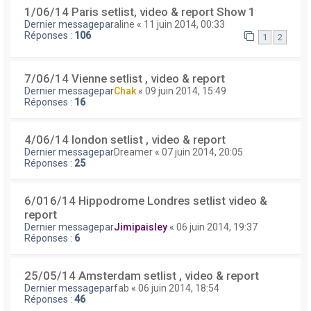
1/06/14 Paris setlist, video & report Show 1
Dernier messagepar
aline
«
11 juin 2014, 00:33
Réponses :
106
1
2
7/06/14 Vienne setlist , video & report
Dernier messagepar
Chak
«
09 juin 2014, 15:49
Réponses :
16
4/06/14 london setlist , video & report
Dernier messagepar
Dreamer
«
07 juin 2014, 20:05
Réponses :
25
6/016/14 Hippodrome Londres setlist video &
report
Dernier messagepar
Jimipaisley
«
06 juin 2014, 19:37
Réponses :
6
25/05/14 Amsterdam setlist , video & report
Dernier messagepar
fab
«
06 juin 2014, 18:54
Réponses :
46