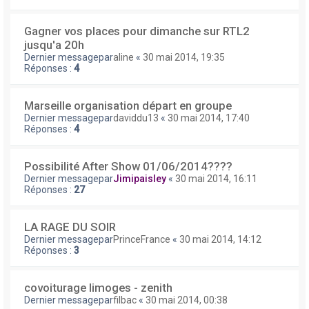
Gagner vos places pour dimanche sur RTL2
jusqu'a 20h
Dernier messagepar
aline
«
30 mai 2014, 19:35
Réponses :
4
Marseille organisation départ en groupe
Dernier messagepar
daviddu13
«
30 mai 2014, 17:40
Réponses :
4
Possibilité After Show 01/06/2014????
Dernier messagepar
Jimipaisley
«
30 mai 2014, 16:11
Réponses :
27
LA RAGE DU SOIR
Dernier messagepar
PrinceFrance
«
30 mai 2014, 14:12
Réponses :
3
covoiturage limoges - zenith
Dernier messagepar
filbac
«
30 mai 2014, 00:38