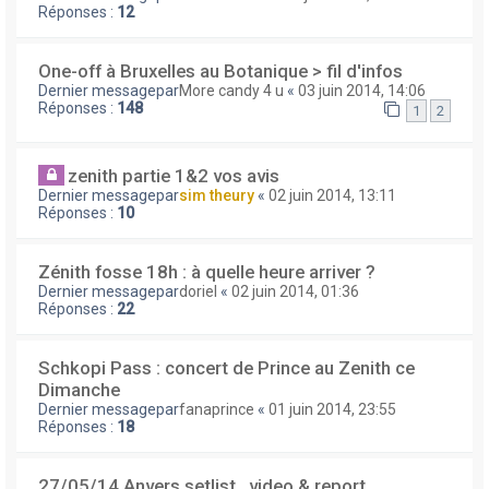
Réponses :
12
One-off à Bruxelles au Botanique > fil d'infos
Dernier messagepar
More candy 4 u
«
03 juin 2014, 14:06
Réponses :
148
1
2
zenith partie 1&2 vos avis
Dernier messagepar
sim theury
«
02 juin 2014, 13:11
Réponses :
10
Zénith fosse 18h : à quelle heure arriver ?
Dernier messagepar
doriel
«
02 juin 2014, 01:36
Réponses :
22
Schkopi Pass : concert de Prince au Zenith ce
Dimanche
Dernier messagepar
fanaprince
«
01 juin 2014, 23:55
Réponses :
18
27/05/14 Anvers setlist , video & report