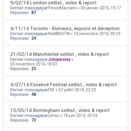
9/02/14 London setlist , video & report
Dernier messagepar
PrinceMarciano
«
06 janvier 2015, 19:17
Réponses :
87
4/11/14 Toronto - Rumeurs, espoirs et déception
Dernier messagepar
theMBGITW
«
10 novembre 2014, 00:29
Réponses :
24
21/02/14 Manchester setlist , video & report
Dernier messagepar
Jimipaisley
«
05 novembre 2014, 18:03
Réponses :
25
4/07/14 Essence Festival setlist , video & report
Dernier messagepar
F.M.
«
07 juillet 2014, 22:23
Réponses :
48
15/05/14 Birmingham setlist , video & report
Dernier messagepar
Lénou
«
18 juin 2014, 20:54
Réponses :
73