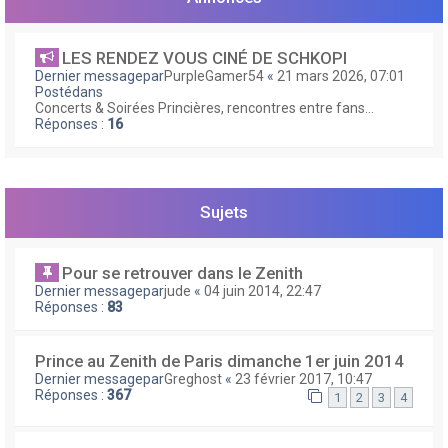
e
r
LES RENDEZ VOUS CINÉ DE SCHKOPI
Dernier messagepar
PurpleGamer54
«
21 mars 2026, 07:01
Postédans
Concerts & Soirées Princières, rencontres entre fans...
Réponses :
16
Sujets
Pour se retrouver dans le Zenith
Dernier messagepar
jude
«
04 juin 2014, 22:47
Réponses :
83
Prince au Zenith de Paris dimanche 1er juin 2014
Dernier messagepar
Greghost
«
23 février 2017, 10:47
Réponses :
367
1
2
3
4