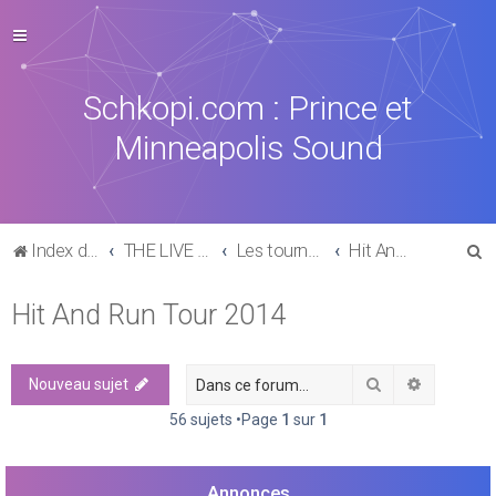
Schkopi.com : Prince et
Minneapolis Sound
R
Index du forum
THE LIVE EXPERIENCE
Les tournées, concerts, aftershows de 1977 à aujourd'hui
Hit And Run Tour 2014
e
Hit And Run Tour 2014
c
h
e
Rechercher
Recherch
Nouveau sujet
r
56 sujets •Page
1
sur
1
c
h
Annonces