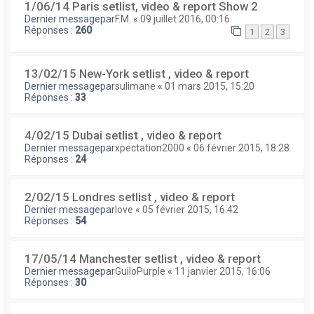
1/06/14 Paris setlist, video & report Show 2
Dernier messagepar
F.M.
«
09 juillet 2016, 00:16
Réponses :
260
1
2
3
13/02/15 New-York setlist , video & report
Dernier messagepar
sulimane
«
01 mars 2015, 15:20
Réponses :
33
4/02/15 Dubai setlist , video & report
Dernier messagepar
xpectation2000
«
06 février 2015, 18:28
Réponses :
24
2/02/15 Londres setlist , video & report
Dernier messagepar
love
«
05 février 2015, 16:42
Réponses :
54
17/05/14 Manchester setlist , video & report
Dernier messagepar
GuiloPurple
«
11 janvier 2015, 16:06
Réponses :
30