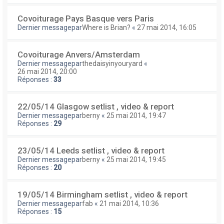
Covoiturage Pays Basque vers Paris
Dernier messagepar
Where is Brian?
«
27 mai 2014, 16:05
Covoiturage Anvers/Amsterdam
Dernier messagepar
thedaisyinyouryard
«
26 mai 2014, 20:00
Réponses :
33
22/05/14 Glasgow setlist , video & report
Dernier messagepar
berny
«
25 mai 2014, 19:47
Réponses :
29
23/05/14 Leeds setlist , video & report
Dernier messagepar
berny
«
25 mai 2014, 19:45
Réponses :
20
19/05/14 Birmingham setlist , video & report
Dernier messagepar
fab
«
21 mai 2014, 10:36
Réponses :
15