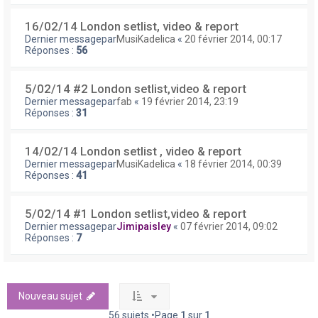
16/02/14 London setlist, video & report
Dernier messagepar
MusiKadelica
«
20 février 2014, 00:17
Réponses :
56
5/02/14 #2 London setlist,video & report
Dernier messagepar
fab
«
19 février 2014, 23:19
Réponses :
31
14/02/14 London setlist , video & report
Dernier messagepar
MusiKadelica
«
18 février 2014, 00:39
Réponses :
41
5/02/14 #1 London setlist,video & report
Dernier messagepar
Jimipaisley
«
07 février 2014, 09:02
Réponses :
7
Nouveau sujet
56 sujets •Page
1
sur
1