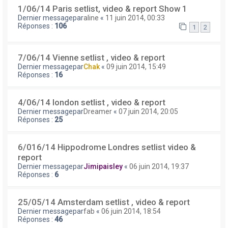
1/06/14 Paris setlist, video & report Show 1
Dernier messagepar
aline
«
11 juin 2014, 00:33
Réponses :
106
1
2
7/06/14 Vienne setlist , video & report
Dernier messagepar
Chak
«
09 juin 2014, 15:49
Réponses :
16
4/06/14 london setlist , video & report
Dernier messagepar
Dreamer
«
07 juin 2014, 20:05
Réponses :
25
6/016/14 Hippodrome Londres setlist video &
report
Dernier messagepar
Jimipaisley
«
06 juin 2014, 19:37
Réponses :
6
25/05/14 Amsterdam setlist , video & report
Dernier messagepar
fab
«
06 juin 2014, 18:54
Réponses :
46