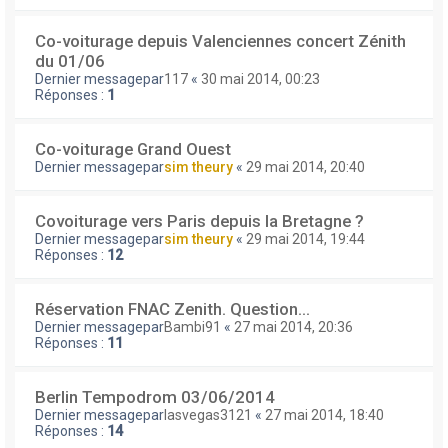
Co-voiturage depuis Valenciennes concert Zénith
du 01/06
Dernier messagepar
117
«
30 mai 2014, 00:23
Réponses :
1
Co-voiturage Grand Ouest
Dernier messagepar
sim theury
«
29 mai 2014, 20:40
Covoiturage vers Paris depuis la Bretagne ?
Dernier messagepar
sim theury
«
29 mai 2014, 19:44
Réponses :
12
Réservation FNAC Zenith. Question...
Dernier messagepar
Bambi91
«
27 mai 2014, 20:36
Réponses :
11
Berlin Tempodrom 03/06/2014
Dernier messagepar
lasvegas3121
«
27 mai 2014, 18:40
Réponses :
14