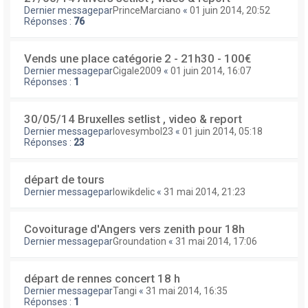
Dernier messagepar
PrinceMarciano
«
01 juin 2014, 20:52
Réponses :
76
Vends une place catégorie 2 - 21h30 - 100€
Dernier messagepar
Cigale2009
«
01 juin 2014, 16:07
Réponses :
1
30/05/14 Bruxelles setlist , video & report
Dernier messagepar
lovesymbol23
«
01 juin 2014, 05:18
Réponses :
23
départ de tours
Dernier messagepar
lowikdelic
«
31 mai 2014, 21:23
Covoiturage d'Angers vers zenith pour 18h
Dernier messagepar
Groundation
«
31 mai 2014, 17:06
départ de rennes concert 18 h
Dernier messagepar
Tangi
«
31 mai 2014, 16:35
Réponses :
1