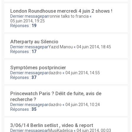
London Roundhouse mercredi 4 juin 2 shows !
Dernier messagepar
ronnie talks to francia
«
05 juin 2014, 19:25
Réponses :
19
Afterparty au Silencio
Dernier messagepar
Yazid Manou
«
04 juin 2014, 18:45
Réponses :
17
Symptômes postprincier
Dernier messagepar
dazdro
«
04 juin 2014, 14:55
Réponses :
37
Princewatch Paris ? Délit de fuite, avis de
recherche ?
Dernier messagepar
dazdro
«
04 juin 2014, 10:24
Réponses :
35
3/06/14 Berlin setlist , video & report
Dernier messagepar
MusiKadelica
«
04 juin 2014, 00:03