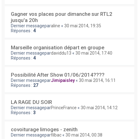
Gagner vos places pour dimanche sur RTL2
jusqu'a 20h
Dernier messagepar
aline
«
30 mai 2014, 19:35
Réponses :
4
Marseille organisation départ en groupe
Dernier messagepar
daviddu13
«
30 mai 2014, 17:40
Réponses :
4
Possibilité After Show 01/06/2014????
Dernier messagepar
Jimipaisley
«
30 mai 2014, 16:11
Réponses :
27
LA RAGE DU SOIR
Dernier messagepar
PrinceFrance
«
30 mai 2014, 14:12
Réponses :
3
covoiturage limoges - zenith
Dernier messagepar
filbac
«
30 mai 2014, 00:38