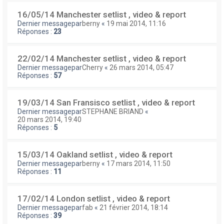
16/05/14 Manchester setlist , video & report
Dernier messagepar
berny
«
19 mai 2014, 11:16
Réponses :
23
22/02/14 Manchester setlist , video & report
Dernier messagepar
Cherry
«
26 mars 2014, 05:47
Réponses :
57
19/03/14 San Fransisco setlist , video & report
Dernier messagepar
STEPHANE BRIAND
«
20 mars 2014, 19:40
Réponses :
5
15/03/14 Oakland setlist , video & report
Dernier messagepar
berny
«
17 mars 2014, 11:50
Réponses :
11
17/02/14 London setlist , video & report
Dernier messagepar
fab
«
21 février 2014, 18:14
Réponses :
39