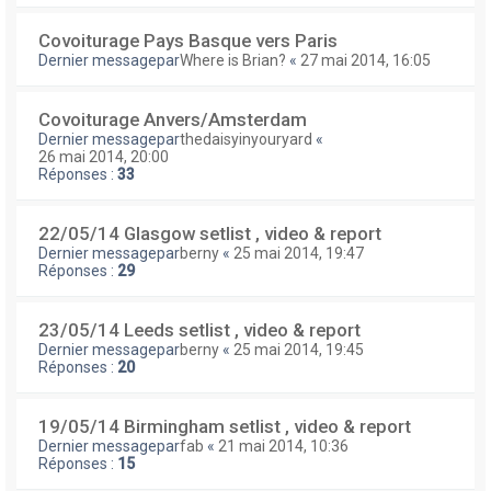
Covoiturage Pays Basque vers Paris
Dernier messagepar
Where is Brian?
«
27 mai 2014, 16:05
Covoiturage Anvers/Amsterdam
Dernier messagepar
thedaisyinyouryard
«
26 mai 2014, 20:00
Réponses :
33
22/05/14 Glasgow setlist , video & report
Dernier messagepar
berny
«
25 mai 2014, 19:47
Réponses :
29
23/05/14 Leeds setlist , video & report
Dernier messagepar
berny
«
25 mai 2014, 19:45
Réponses :
20
19/05/14 Birmingham setlist , video & report
Dernier messagepar
fab
«
21 mai 2014, 10:36
Réponses :
15