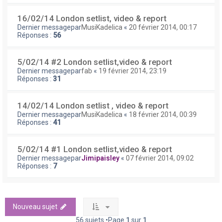
16/02/14 London setlist, video & report
Dernier messagepar
MusiKadelica
«
20 février 2014, 00:17
Réponses :
56
5/02/14 #2 London setlist,video & report
Dernier messagepar
fab
«
19 février 2014, 23:19
Réponses :
31
14/02/14 London setlist , video & report
Dernier messagepar
MusiKadelica
«
18 février 2014, 00:39
Réponses :
41
5/02/14 #1 London setlist,video & report
Dernier messagepar
Jimipaisley
«
07 février 2014, 09:02
Réponses :
7
Nouveau sujet
56 sujets •Page
1
sur
1