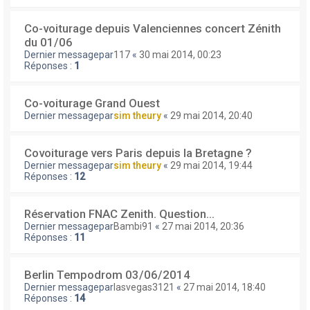
Co-voiturage depuis Valenciennes concert Zénith
du 01/06
Dernier messagepar
117
«
30 mai 2014, 00:23
Réponses :
1
Co-voiturage Grand Ouest
Dernier messagepar
sim theury
«
29 mai 2014, 20:40
Covoiturage vers Paris depuis la Bretagne ?
Dernier messagepar
sim theury
«
29 mai 2014, 19:44
Réponses :
12
Réservation FNAC Zenith. Question...
Dernier messagepar
Bambi91
«
27 mai 2014, 20:36
Réponses :
11
Berlin Tempodrom 03/06/2014
Dernier messagepar
lasvegas3121
«
27 mai 2014, 18:40
Réponses :
14