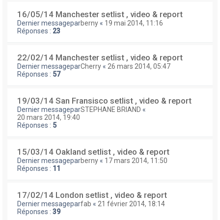
16/05/14 Manchester setlist , video & report
Dernier messagepar
berny
«
19 mai 2014, 11:16
Réponses :
23
22/02/14 Manchester setlist , video & report
Dernier messagepar
Cherry
«
26 mars 2014, 05:47
Réponses :
57
19/03/14 San Fransisco setlist , video & report
Dernier messagepar
STEPHANE BRIAND
«
20 mars 2014, 19:40
Réponses :
5
15/03/14 Oakland setlist , video & report
Dernier messagepar
berny
«
17 mars 2014, 11:50
Réponses :
11
17/02/14 London setlist , video & report
Dernier messagepar
fab
«
21 février 2014, 18:14
Réponses :
39