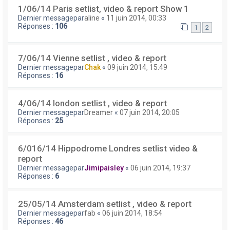
1/06/14 Paris setlist, video & report Show 1
Dernier messagepar
aline
«
11 juin 2014, 00:33
Réponses :
106
1
2
7/06/14 Vienne setlist , video & report
Dernier messagepar
Chak
«
09 juin 2014, 15:49
Réponses :
16
4/06/14 london setlist , video & report
Dernier messagepar
Dreamer
«
07 juin 2014, 20:05
Réponses :
25
6/016/14 Hippodrome Londres setlist video &
report
Dernier messagepar
Jimipaisley
«
06 juin 2014, 19:37
Réponses :
6
25/05/14 Amsterdam setlist , video & report
Dernier messagepar
fab
«
06 juin 2014, 18:54
Réponses :
46