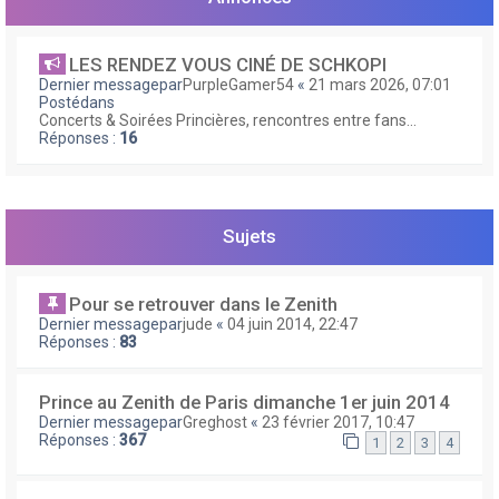
e
r
LES RENDEZ VOUS CINÉ DE SCHKOPI
Dernier messagepar
PurpleGamer54
«
21 mars 2026, 07:01
Postédans
Concerts & Soirées Princières, rencontres entre fans...
Réponses :
16
Sujets
Pour se retrouver dans le Zenith
Dernier messagepar
jude
«
04 juin 2014, 22:47
Réponses :
83
Prince au Zenith de Paris dimanche 1er juin 2014
Dernier messagepar
Greghost
«
23 février 2017, 10:47
Réponses :
367
1
2
3
4