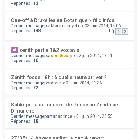
Réponses :
12
One-off à Bruxelles au Botanique > fil d'infos
Dernier messagepar
More candy 4 u
«
03 juin 2014, 14:06
Réponses :
148
1
2
zenith partie 1&2 vos avis
Dernier messagepar
sim theury
«
02 juin 2014, 13:11
Réponses :
10
Zénith fosse 18h : à quelle heure arriver ?
Dernier messagepar
doriel
«
02 juin 2014, 01:36
Réponses :
22
Schkopi Pass : concert de Prince au Zenith ce
Dimanche
Dernier messagepar
fanaprince
«
01 juin 2014, 23:55
Réponses :
18
27/05/14 Anvers setlist , video & report