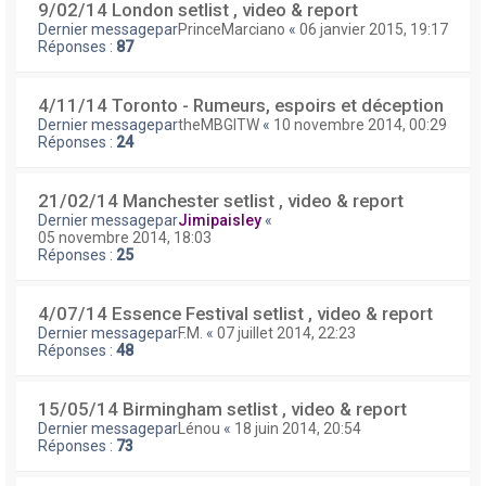
9/02/14 London setlist , video & report
Dernier messagepar
PrinceMarciano
«
06 janvier 2015, 19:17
Réponses :
87
4/11/14 Toronto - Rumeurs, espoirs et déception
Dernier messagepar
theMBGITW
«
10 novembre 2014, 00:29
Réponses :
24
21/02/14 Manchester setlist , video & report
Dernier messagepar
Jimipaisley
«
05 novembre 2014, 18:03
Réponses :
25
4/07/14 Essence Festival setlist , video & report
Dernier messagepar
F.M.
«
07 juillet 2014, 22:23
Réponses :
48
15/05/14 Birmingham setlist , video & report
Dernier messagepar
Lénou
«
18 juin 2014, 20:54
Réponses :
73