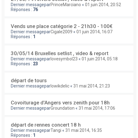
Dernier messagepar
PrinceMarciano
«
01 juin 2014, 20:52
Réponses :
76
Vends une place catégorie 2 - 21h30 - 100€
Dernier messagepar
Cigale2009
«
01 juin 2014, 16:07
Réponses :
1
30/05/14 Bruxelles setlist , video & report
Dernier messagepar
lovesymbol23
«
01 juin 2014, 05:18
Réponses :
23
départ de tours
Dernier messagepar
lowikdelic
«
31 mai 2014, 21:23
Covoiturage d'Angers vers zenith pour 18h
Dernier messagepar
Groundation
«
31 mai 2014, 17:06
départ de rennes concert 18 h
Dernier messagepar
Tangi
«
31 mai 2014, 16:35
Réponses :
1