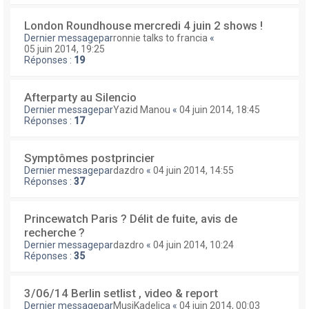
London Roundhouse mercredi 4 juin 2 shows !
Dernier messagepar
ronnie talks to francia
«
05 juin 2014, 19:25
Réponses :
19
Afterparty au Silencio
Dernier messagepar
Yazid Manou
«
04 juin 2014, 18:45
Réponses :
17
Symptômes postprincier
Dernier messagepar
dazdro
«
04 juin 2014, 14:55
Réponses :
37
Princewatch Paris ? Délit de fuite, avis de
recherche ?
Dernier messagepar
dazdro
«
04 juin 2014, 10:24
Réponses :
35
3/06/14 Berlin setlist , video & report
Dernier messagepar
MusiKadelica
«
04 juin 2014, 00:03