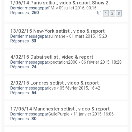
1/06/14 Paris setlist, video & report Show 2
Dernier messagepar
F.M.
«
09 juillet 2016, 00:16
Réponses :
260
1
2
3
13/02/15 New-York setlist , video & report
Dernier messagepar
sulimane
«
01 mars 2015, 15:20
Réponses :
33
4/02/15 Dubai setlist , video & report
Dernier messagepar
xpectation2000
«
06 février 2015, 18:28
Réponses :
24
2/02/15 Londres setlist , video & report
Dernier messagepar
love
«
05 février 2015, 16:42
Réponses :
54
17/05/14 Manchester setlist , video & report
Dernier messagepar
GuiloPurple
«
11 janvier 2015, 16:06
Réponses :
30