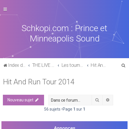
Schkopi.com : Prince et
Minneapolis Sound
R
Index du forum
THE LIVE EXPERIENCE
Les tournées, concerts, aftershows de 1977 à aujourd'hui
Hit And Run Tour 2014
e
Hit And Run Tour 2014
c
h
e
Rechercher
Recherch
Nouveau sujet
r
56 sujets •Page
1
sur
1
c
h
Annonces