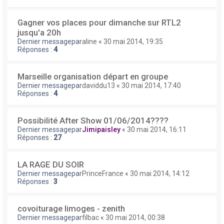
Gagner vos places pour dimanche sur RTL2
jusqu'a 20h
Dernier messagepar
aline
«
30 mai 2014, 19:35
Réponses :
4
Marseille organisation départ en groupe
Dernier messagepar
daviddu13
«
30 mai 2014, 17:40
Réponses :
4
Possibilité After Show 01/06/2014????
Dernier messagepar
Jimipaisley
«
30 mai 2014, 16:11
Réponses :
27
LA RAGE DU SOIR
Dernier messagepar
PrinceFrance
«
30 mai 2014, 14:12
Réponses :
3
covoiturage limoges - zenith
Dernier messagepar
filbac
«
30 mai 2014, 00:38