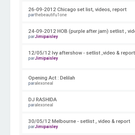
26-09-2012 Chicago set list, videos, report
par
thebeautifu1one
24-09-2012 HOB (purple after jam) setlist , vid
par
Jimipaisley
12/05/12 Ivy aftershow - setlist ,video & report
par
Jimipaisley
Opening Act : Delilah
par
alexoneal
DJ RASHIDA
par
alexoneal
30/05/12 Melbourne - setlist , video & report
par
Jimipaisley