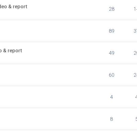
deo & report
28
1
89
3
o & report
49
2
60
2
4
8