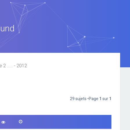
ound
2 ..... - 2012
29 sujets •Page
1
sur
1