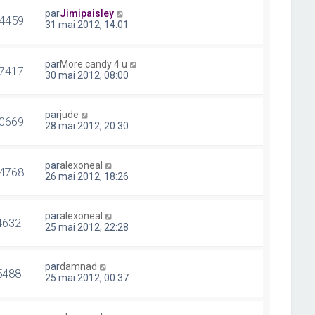
par
Jimipaisley
4459
31 mai 2012, 14:01
par
More candy 4 u
7417
30 mai 2012, 08:00
par
jude
0669
28 mai 2012, 20:30
par
alexoneal
4768
26 mai 2012, 18:26
par
alexoneal
4632
25 mai 2012, 22:28
par
damnad
5488
25 mai 2012, 00:37