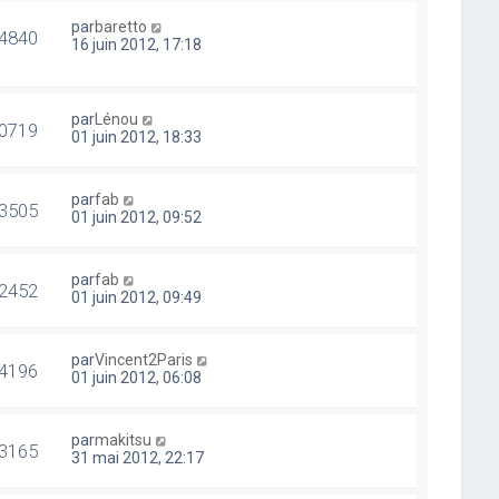
par
baretto
4840
16 juin 2012, 17:18
par
Lénou
0719
01 juin 2012, 18:33
par
fab
3505
01 juin 2012, 09:52
par
fab
2452
01 juin 2012, 09:49
par
Vincent2Paris
4196
01 juin 2012, 06:08
par
makitsu
3165
31 mai 2012, 22:17