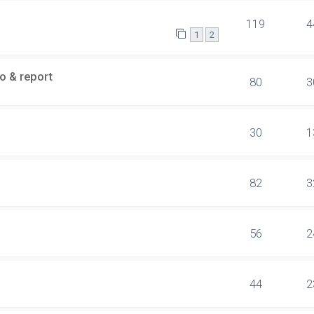
119
4
1
2
eo & report
80
3
30
1
82
3
56
2
44
2