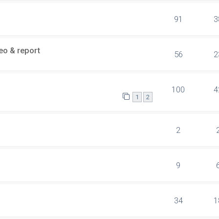
91
3
eo & report
56
2
100
4
1
2
2
9
34
1