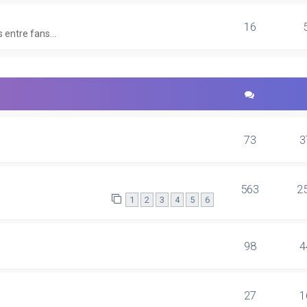
16
 entre fans...
73
3
563
2
1
2
3
4
5
6
98
4
27
1