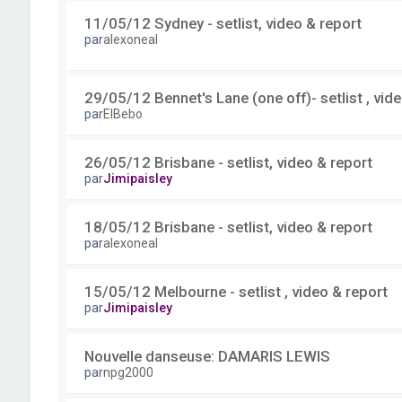
11/05/12 Sydney - setlist, video & report
par
alexoneal
29/05/12 Bennet's Lane (one off)- setlist , vid
par
ElBebo
26/05/12 Brisbane - setlist, video & report
par
Jimipaisley
18/05/12 Brisbane - setlist, video & report
par
alexoneal
15/05/12 Melbourne - setlist , video & report
par
Jimipaisley
Nouvelle danseuse: DAMARIS LEWIS
par
npg2000