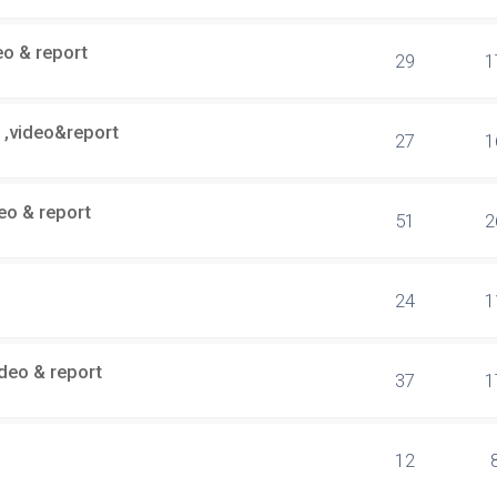
eo & report
29
1
 ,video&report
27
1
eo & report
51
2
24
1
ideo & report
37
1
12