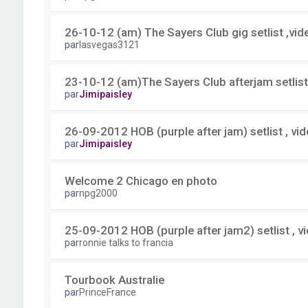
26-10-12 (am) The Sayers Club gig setlist ,vid
par
lasvegas3121
23-10-12 (am)The Sayers Club afterjam setlist
par
Jimipaisley
26-09-2012 HOB (purple after jam) setlist , vid
par
Jimipaisley
Welcome 2 Chicago en photo
par
npg2000
25-09-2012 HOB (purple after jam2) setlist , v
par
ronnie talks to francia
Tourbook Australie
par
PrinceFrance