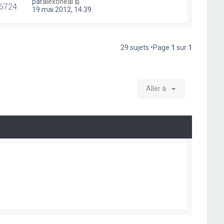
par
alexoneal
6724
19 mai 2012, 14:39
29 sujets •Page
1
sur
1
Aller à