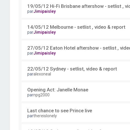
19/05/12 Hi-Fi Brisbane aftershow - setlist , vi
par
Jimipaisley
14/05/12 Melbourne - setlist , video & report
par
Jimipaisley
27/05/12 Eaton Hotel aftershow - setlist , vide
par
Jimipaisley
22/05/12 Sydney - setlist, video & report
par
alexoneal
Opening Act: Janelle Monae
par
npg2000
Last chance to see Prince live
par
thereislonely