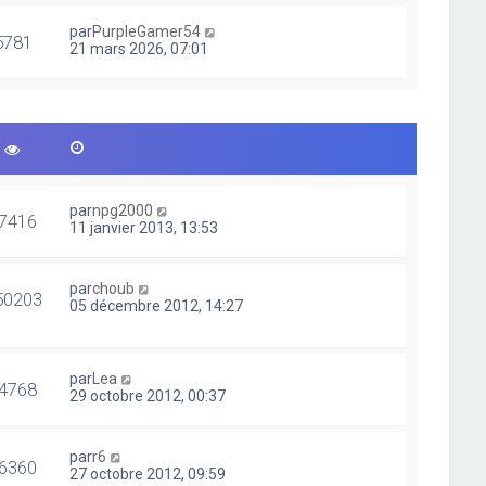
par
PurpleGamer54
5781
21 mars 2026, 07:01
par
npg2000
7416
11 janvier 2013, 13:53
par
choub
50203
05 décembre 2012, 14:27
par
Lea
4768
29 octobre 2012, 00:37
par
r6
6360
27 octobre 2012, 09:59