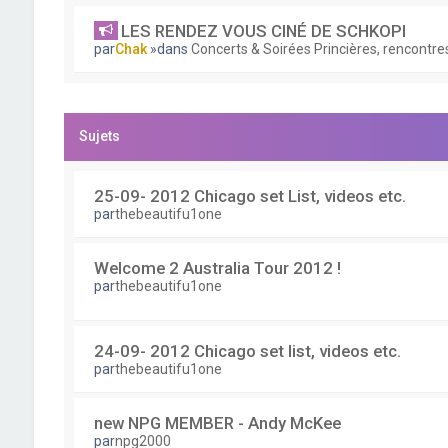
LES RENDEZ VOUS CINÉ DE SCHKOPI
par
Chak
»dans
Concerts & Soirées Princières, rencontres
Sujets
25-09- 2012 Chicago set List, videos etc.
par
thebeautifu1one
Welcome 2 Australia Tour 2012 !
par
thebeautifu1one
24-09- 2012 Chicago set list, videos etc.
par
thebeautifu1one
new NPG MEMBER - Andy McKee
par
npg2000