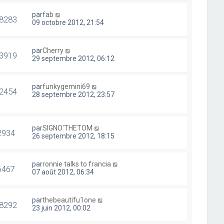
par
fab
8283
09 octobre 2012, 21:54
par
Cherry
3919
29 septembre 2012, 06:12
par
funkygemini69
2454
28 septembre 2012, 23:57
par
SIGNO'THETOM
2934
26 septembre 2012, 18:15
par
ronnie talks to francia
6467
07 août 2012, 06:34
par
thebeautifu1one
8292
23 juin 2012, 00:02