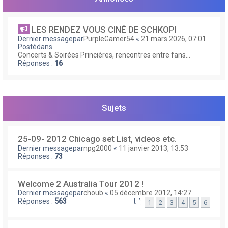
e
r
LES RENDEZ VOUS CINÉ DE SCHKOPI
Dernier messagepar
PurpleGamer54
«
21 mars 2026, 07:01
Postédans
Concerts & Soirées Princières, rencontres entre fans...
Réponses :
16
Sujets
25-09- 2012 Chicago set List, videos etc.
Dernier messagepar
npg2000
«
11 janvier 2013, 13:53
Réponses :
73
Welcome 2 Australia Tour 2012 !
Dernier messagepar
choub
«
05 décembre 2012, 14:27
Réponses :
563
1
2
3
4
5
6