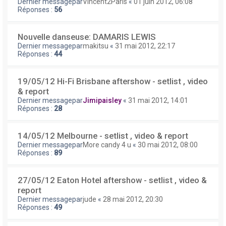
Dernier messagepar
Vincent2Paris
«
01 juin 2012, 06:08
Réponses :
56
Nouvelle danseuse: DAMARIS LEWIS
Dernier messagepar
makitsu
«
31 mai 2012, 22:17
Réponses :
44
19/05/12 Hi-Fi Brisbane aftershow - setlist , video
& report
Dernier messagepar
Jimipaisley
«
31 mai 2012, 14:01
Réponses :
28
14/05/12 Melbourne - setlist , video & report
Dernier messagepar
More candy 4 u
«
30 mai 2012, 08:00
Réponses :
89
27/05/12 Eaton Hotel aftershow - setlist , video &
report
Dernier messagepar
jude
«
28 mai 2012, 20:30
Réponses :
49