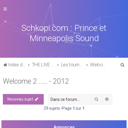
Schkopi.com : Prince et
Minneapolis Sound
R
Index du forum
THE LIVE EXPERIENCE
Les tournées, concerts, aftershows de 1977 à aujourd'hui
Welcome 2 ..... - 2012
e
Welcome 2 ..... - 2012
c
h
e
Rechercher
Recherch
Nouveau sujet
r
29 sujets •Page
1
sur
1
c
h
Annonces