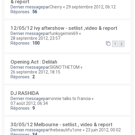
& report
Dernier messagepar
Cherry
«
29 septembre 2012, 06:12
Réponses :
56
12/05/12 Ivy aftershow - setlist ,video & report
Dernier messagepar
funkygemini69
«
28 septembre 2012, 23:57
Réponses :
100
1
2
Opening Act : Delilah
Dernier messagepar
SIGNO'THETOM
«
26 septembre 2012, 18:15
Réponses :
2
DJ RASHIDA
Dernier messagepar
ronnie talks to francia
«
07 août 2012, 06:34
Réponses :
9
30/05/12 Melbourne - setlist , video & report
Dernier messagepar
thebeautifu1one
«
23 juin 2012, 00:02
Réponses :
34