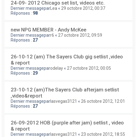
24-09- 2012 Chicago set list, videos etc.
Dernier messagepar
Lea
«
29 octobre 2012, 00:37
Réponses :
98
new NPG MEMBER - Andy McKee
Dernier messagepar
r6
«
27 octobre 2012, 09:59
Réponses :
27
26-10-12 (am) The Sayers Club gig setlist ,video
& report
Dernier messagepar
odelay
«
27 octobre 2012, 00:05
Réponses :
29
23-10-12 (am)The Sayers Club afterjam setlist
,video&report
Dernier messagepar
lasvegas3121
«
26 octobre 2012, 12:01
Réponses :
27
26-09-2012 HOB (purple after jam) setlist , video
& report
Dernier messagepar
lasvegas3121
«
23 octobre 2012, 18:55