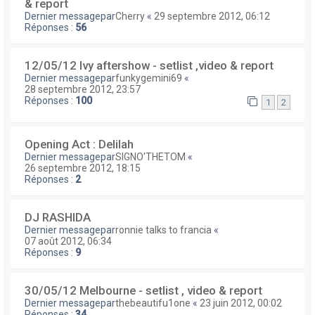
& report
Dernier messagepar
Cherry
«
29 septembre 2012, 06:12
Réponses :
56
12/05/12 Ivy aftershow - setlist ,video & report
Dernier messagepar
funkygemini69
«
28 septembre 2012, 23:57
Réponses :
100
1
2
Opening Act : Delilah
Dernier messagepar
SIGNO'THETOM
«
26 septembre 2012, 18:15
Réponses :
2
DJ RASHIDA
Dernier messagepar
ronnie talks to francia
«
07 août 2012, 06:34
Réponses :
9
30/05/12 Melbourne - setlist , video & report
Dernier messagepar
thebeautifu1one
«
23 juin 2012, 00:02
Réponses :
34