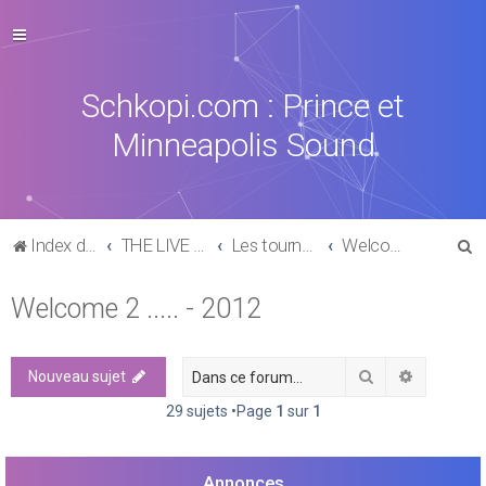
Schkopi.com : Prince et
Minneapolis Sound
R
Index du forum
THE LIVE EXPERIENCE
Les tournées, concerts, aftershows de 1977 à aujourd'hui
Welcome 2 ..... - 2012
e
Welcome 2 ..... - 2012
c
h
e
Rechercher
Recherch
Nouveau sujet
r
29 sujets •Page
1
sur
1
c
h
Annonces