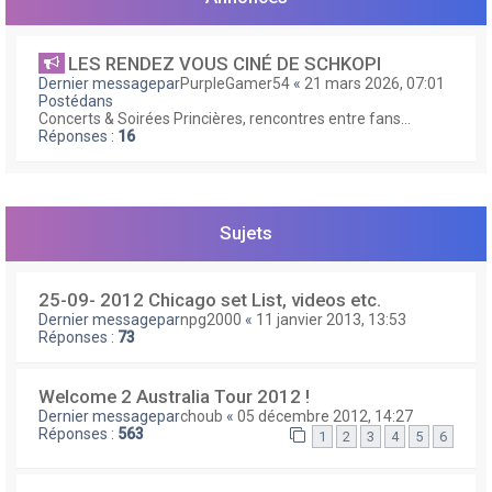
e
r
LES RENDEZ VOUS CINÉ DE SCHKOPI
Dernier messagepar
PurpleGamer54
«
21 mars 2026, 07:01
Postédans
Concerts & Soirées Princières, rencontres entre fans...
Réponses :
16
Sujets
25-09- 2012 Chicago set List, videos etc.
Dernier messagepar
npg2000
«
11 janvier 2013, 13:53
Réponses :
73
Welcome 2 Australia Tour 2012 !
Dernier messagepar
choub
«
05 décembre 2012, 14:27
Réponses :
563
1
2
3
4
5
6