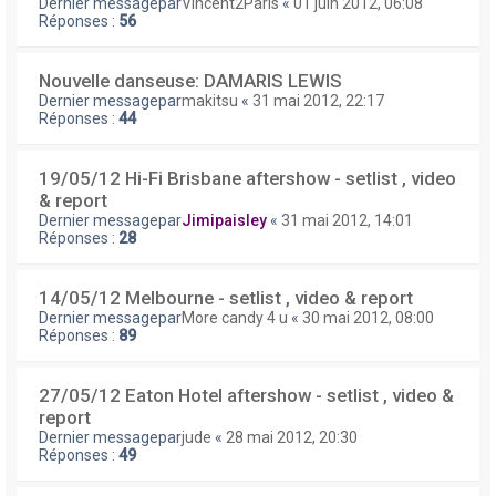
Dernier messagepar
Vincent2Paris
«
01 juin 2012, 06:08
Réponses :
56
Nouvelle danseuse: DAMARIS LEWIS
Dernier messagepar
makitsu
«
31 mai 2012, 22:17
Réponses :
44
19/05/12 Hi-Fi Brisbane aftershow - setlist , video
& report
Dernier messagepar
Jimipaisley
«
31 mai 2012, 14:01
Réponses :
28
14/05/12 Melbourne - setlist , video & report
Dernier messagepar
More candy 4 u
«
30 mai 2012, 08:00
Réponses :
89
27/05/12 Eaton Hotel aftershow - setlist , video &
report
Dernier messagepar
jude
«
28 mai 2012, 20:30
Réponses :
49