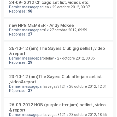
24-09- 2012 Chicago set list, videos etc.
Dernier messagepar
Lea
«
29 octobre 2012, 00:37
Réponses :
98
new NPG MEMBER - Andy McKee
Dernier messagepar
r6
«
27 octobre 2012, 09:59
Réponses :
27
26-10-12 (am) The Sayers Club gig setlist ,video
& report
Dernier messagepar
odelay
«
27 octobre 2012, 00:05
Réponses :
29
23-10-12 (am)The Sayers Club afterjam setlist
,video&report
Dernier messagepar
lasvegas3121
«
26 octobre 2012, 12:01
Réponses :
27
26-09-2012 HOB (purple after jam) setlist , video
& report
Dernier messagepar
lasvegas3121
«
23 octobre 2012, 18:55