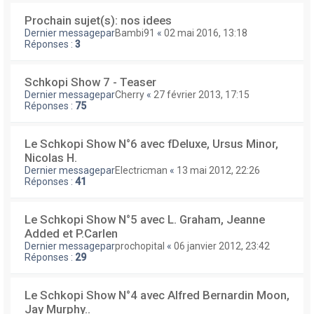
Prochain sujet(s): nos idees
Dernier messagepar
Bambi91
«
02 mai 2016, 13:18
Réponses :
3
Schkopi Show 7 - Teaser
Dernier messagepar
Cherry
«
27 février 2013, 17:15
Réponses :
75
Le Schkopi Show N°6 avec fDeluxe, Ursus Minor,
Nicolas H.
Dernier messagepar
Electricman
«
13 mai 2012, 22:26
Réponses :
41
Le Schkopi Show N°5 avec L. Graham, Jeanne
Added et P.Carlen
Dernier messagepar
prochopital
«
06 janvier 2012, 23:42
Réponses :
29
Le Schkopi Show N°4 avec Alfred Bernardin Moon,
Jay Murphy..