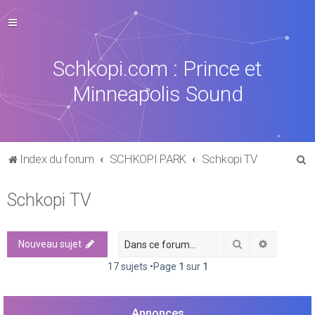
Schkopi.com : Prince et
Minneapolis Sound
R
Index du forum
SCHKOPI PARK
Schkopi TV
e
Schkopi TV
c
h
e
Rechercher
Recherch
Nouveau sujet
r
17 sujets •Page
1
sur
1
c
h
Annonces