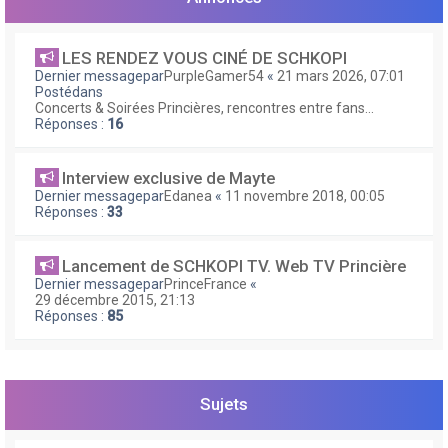
e
r
LES RENDEZ VOUS CINÉ DE SCHKOPI
Dernier messagepar
PurpleGamer54
«
21 mars 2026, 07:01
Postédans
Concerts & Soirées Princières, rencontres entre fans...
Réponses :
16
Interview exclusive de Mayte
Dernier messagepar
Edanea
«
11 novembre 2018, 00:05
Réponses :
33
Lancement de SCHKOPI TV. Web TV Princière
Dernier messagepar
PrinceFrance
«
29 décembre 2015, 21:13
Réponses :
85
Sujets