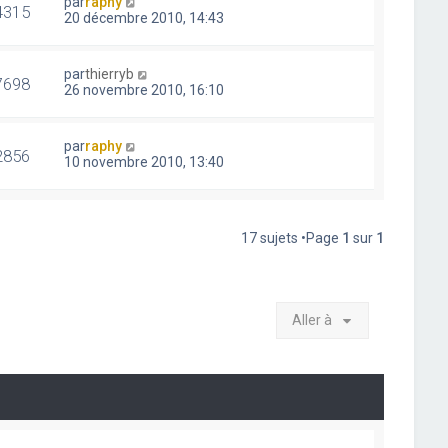
par
raphy
4315
20 décembre 2010, 14:43
par
thierryb
7698
26 novembre 2010, 16:10
par
raphy
2856
10 novembre 2010, 13:40
17 sujets •Page
1
sur
1
Aller à