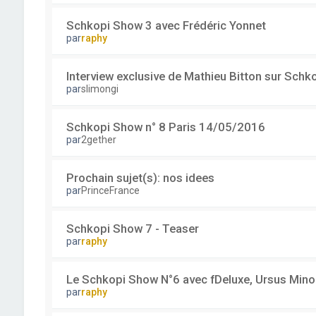
Schkopi Show 3 avec Frédéric Yonnet
par
raphy
Interview exclusive de Mathieu Bitton sur Schk
par
slimongi
Schkopi Show n° 8 Paris 14/05/2016
par
2gether
Prochain sujet(s): nos idees
par
PrinceFrance
Schkopi Show 7 - Teaser
par
raphy
Le Schkopi Show N°6 avec fDeluxe, Ursus Minor
par
raphy