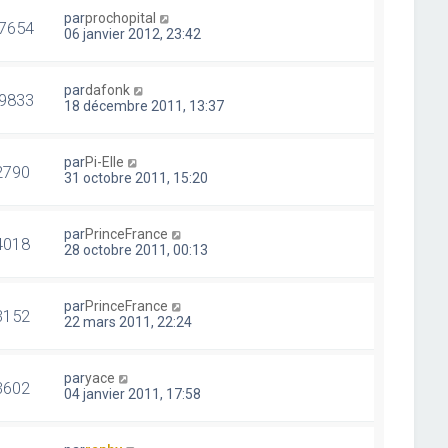
par
prochopital
7654
06 janvier 2012, 23:42
par
dafonk
9833
18 décembre 2011, 13:37
par
Pi-Elle
2790
31 octobre 2011, 15:20
par
PrinceFrance
4018
28 octobre 2011, 00:13
par
PrinceFrance
3152
22 mars 2011, 22:24
par
yace
3602
04 janvier 2011, 17:58