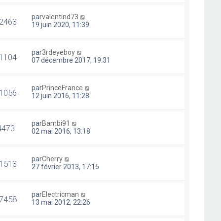
par
valentind73
2463
19 juin 2020, 11:39
par
3rdeyeboy
1104
07 décembre 2017, 19:31
par
PrinceFrance
1056
12 juin 2016, 11:28
par
Bambi91
4473
02 mai 2016, 13:18
par
Cherry
1513
27 février 2013, 17:15
par
Electricman
7458
13 mai 2012, 22:26