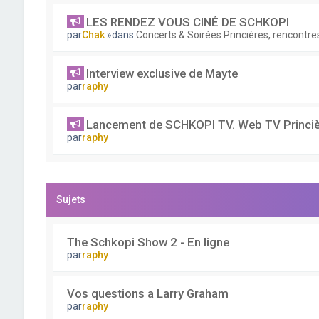
LES RENDEZ VOUS CINÉ DE SCHKOPI
par
Chak
»dans
Concerts & Soirées Princières, rencontres
Interview exclusive de Mayte
par
raphy
Lancement de SCHKOPI TV. Web TV Princiè
par
raphy
Sujets
The Schkopi Show 2 - En ligne
par
raphy
Vos questions a Larry Graham
par
raphy