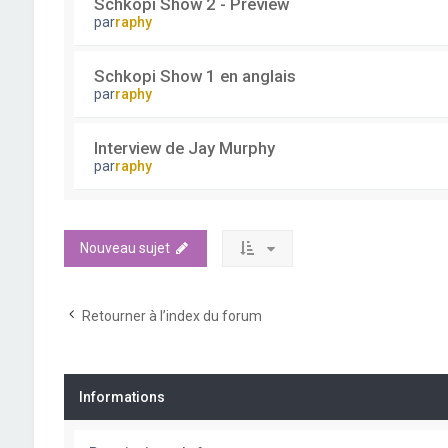
Schkopi Show 2 - Preview
par
raphy
Schkopi Show 1 en anglais
par
raphy
Interview de Jay Murphy
par
raphy
Nouveau sujet
Retourner à l’index du forum
Informations