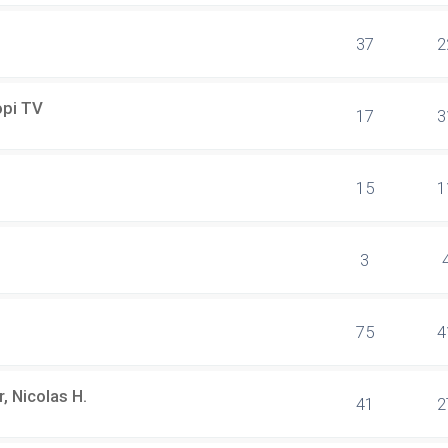
37
2
opi TV
17
3
15
1
3
75
4
, Nicolas H.
41
2