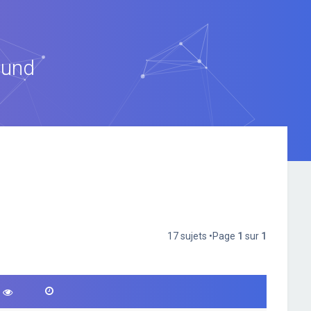
ound
17 sujets •Page
1
sur
1