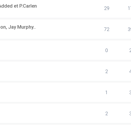
dded et P.Carlen
29
1
on, Jay Murphy..
72
3
0
2
1
2