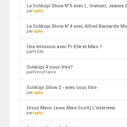
Le Schkopi Show N°5 avec L. Graham, Jeanne A
par
raphy
Le Schkopi Show N°4 avec Alfred Bernardin Mo
par
raphy
Une émission avec Pi-Elle et Miko ?
par
Pi-Elle
Schkopi 4 sous-titre?
par
PrinceFrance
Schkopi Show 2 - avec sous titre
par
raphy
Ursus Minor (avec Mike Scott) L'interview
par
raphy