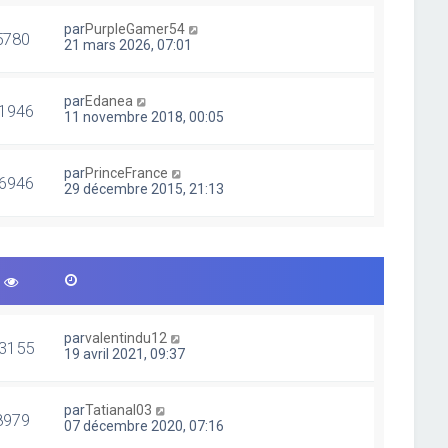
par
PurpleGamer54
5780
21 mars 2026, 07:01
par
Edanea
1946
11 novembre 2018, 00:05
par
PrinceFrance
6946
29 décembre 2015, 21:13
par
valentindu12
3155
19 avril 2021, 09:37
par
Tatianal03
8979
07 décembre 2020, 07:16