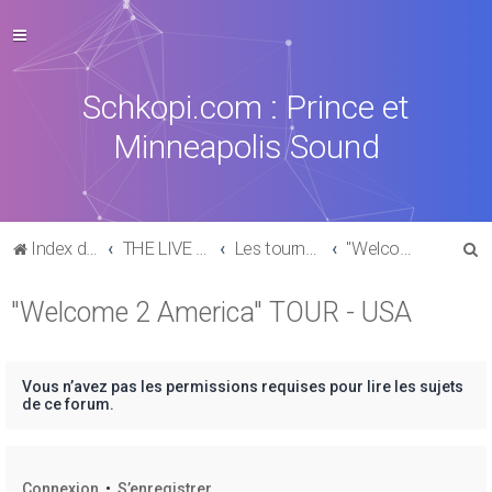
Schkopi.com : Prince et
Minneapolis Sound
R
Index du forum
THE LIVE EXPERIENCE
Les tournées, concerts, aftershows de 1977 à aujourd'hui
"Welcome 2 America" TOUR - USA
e
"Welcome 2 America" TOUR - USA
c
h
e
Vous n’avez pas les permissions requises pour lire les sujets
r
de ce forum.
c
h
Connexion
•
S’enregistrer