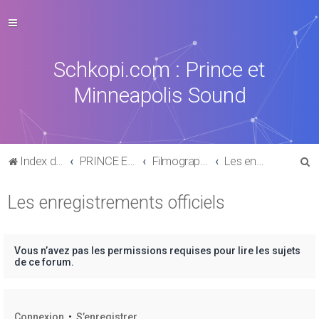
Schkopi.com : Prince et
Minneapolis Sound
R
Index du forum
PRINCE ET SON UNIVERS
Filmographie : films, clips, prestations TV ...
Les enregistrements officiels
e
Les enregistrements officiels
c
h
e
Vous n’avez pas les permissions requises pour lire les sujets
r
de ce forum.
c
h
Connexion
•
S’enregistrer