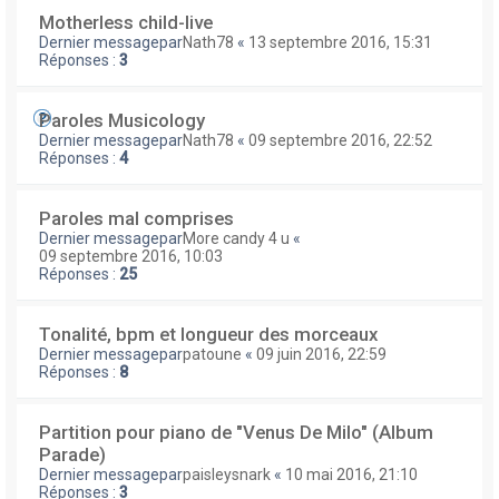
Motherless child-live
Dernier messagepar
Nath78
«
13 septembre 2016, 15:31
Réponses :
3
Paroles Musicology
Dernier messagepar
Nath78
«
09 septembre 2016, 22:52
Réponses :
4
Paroles mal comprises
Dernier messagepar
More candy 4 u
«
09 septembre 2016, 10:03
Réponses :
25
Tonalité, bpm et longueur des morceaux
Dernier messagepar
patoune
«
09 juin 2016, 22:59
Réponses :
8
Partition pour piano de "Venus De Milo" (Album
Parade)
Dernier messagepar
paisleysnark
«
10 mai 2016, 21:10
Réponses :
3