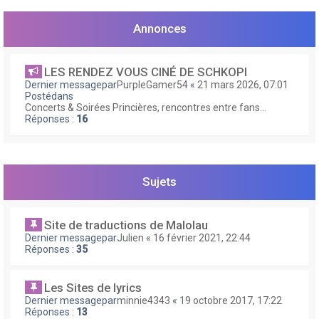
e
r
Annonces
LES RENDEZ VOUS CINÉ DE SCHKOPI
Dernier messagepar
PurpleGamer54
«
21 mars 2026, 07:01
Postédans
Concerts & Soirées Princières, rencontres entre fans...
Réponses :
16
Sujets
Site de traductions de Malolau
Dernier messagepar
Julien
«
16 février 2021, 22:44
Réponses :
35
Les Sites de lyrics
Dernier messagepar
minnie4343
«
19 octobre 2017, 17:22
Réponses :
13