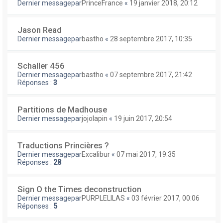
Dernier messagepar
PrinceFrance
«
19 janvier 2018, 20:12
Jason Read
Dernier messagepar
bastho
«
28 septembre 2017, 10:35
Schaller 456
Dernier messagepar
bastho
«
07 septembre 2017, 21:42
Réponses :
3
Partitions de Madhouse
Dernier messagepar
jojolapin
«
19 juin 2017, 20:54
Traductions Princières ?
Dernier messagepar
Excalibur
«
07 mai 2017, 19:35
Réponses :
28
Sign O the Times deconstruction
Dernier messagepar
PURPLELILAS
«
03 février 2017, 00:06
Réponses :
5