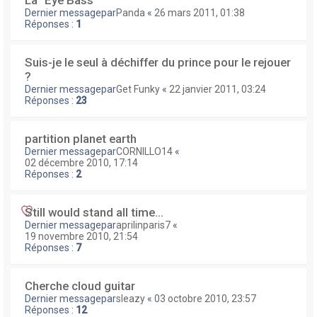
La "Eye Bass"
Dernier messagepar
Panda
«
26 mars 2011, 01:38
Réponses :
1
Suis-je le seul à déchiffer du prince pour le rejouer
?
Dernier messagepar
Get Funky
«
22 janvier 2011, 03:24
Réponses :
23
partition planet earth
Dernier messagepar
CORNILLO14
«
02 décembre 2010, 17:14
Réponses :
2
Still would stand all time...
Dernier messagepar
aprilinparis7
«
19 novembre 2010, 21:54
Réponses :
7
Cherche cloud guitar
Dernier messagepar
sleazy
«
03 octobre 2010, 23:57
Réponses :
12