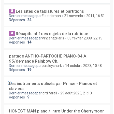
Les sites de tablatures et partitions
Dernier messagepar
Electricman
«
21 novembre 2011, 16:51
Réponses :
24
Récapitulatif des sujets de la rubrique
Dernier messagepar
Vincent2Paris
«
08 février 2009, 22:15
Réponses :
14
partage ANTHO-PARTOCHE PIANO-84 À
95/demande Rainbow Ch.
Dernier messagepar
paisleysnark
«
14 octobre 2023, 10:48
Réponses :
19
Les instruments utilisés par Prince - Pianos et
claviers
Dernier messagepar
lord farell
«
29 août 2023, 21:13
Réponses :
9
HONEST MAN piano / intro Under the Cherrymoon