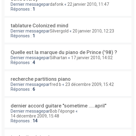
Dernier messagepar
dafonk
«
22 janvier 2010, 11:47
Réponses :
1
tablature Colonized mind
Dernier messagepar
Silvergold
«
20 janvier 2010, 12:23
Réponses :
1
Quelle est la marque du piano de Prince ('98) ?
Dernier messagepar
Silhartan
«
17 janvier 2010, 14:02
Réponses :
4
recherche partitions piano
Dernier messagepar
fred b
«
23 décembre 2009, 15:42
Réponses :
6
dernier accord guitare "sometime .....april"
Dernier messagepar
Bob l'éponge
«
14 décembre 2009, 15:48
Réponses :
14