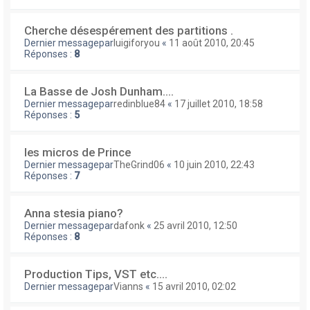
Cherche désespérement des partitions .
Dernier messagepar
luigiforyou
«
11 août 2010, 20:45
Réponses :
8
La Basse de Josh Dunham....
Dernier messagepar
redinblue84
«
17 juillet 2010, 18:58
Réponses :
5
les micros de Prince
Dernier messagepar
TheGrind06
«
10 juin 2010, 22:43
Réponses :
7
Anna stesia piano?
Dernier messagepar
dafonk
«
25 avril 2010, 12:50
Réponses :
8
Production Tips, VST etc....
Dernier messagepar
Vianns
«
15 avril 2010, 02:02