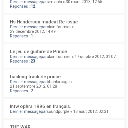
Dernier messagepar
simzinhi
«
30 mars 2013, 12:55
Réponses :
12
Hs Handerson madcat Re-issue
Dernier messagepar
alain fournier
«
29 décembre 2012, 14:49
Réponses :
1
Le jeu de guitare de Prince
Dernier messagepar
alain fournier
«
17 octobre 2012, 01:07
Réponses :
23
backing track de prince
Dernier messagepar
bhanlarouge
«
21 septembre 2012, 01:28
Réponses :
7
Intw ophra 1996 en français.
Dernier messagepar
soundpurple
«
13 août 2012, 02:31
THE WAR