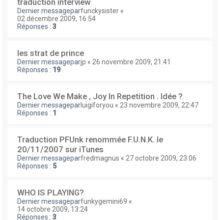
traduction interview
Dernier messagepar
funckysister
«
02 décembre 2009, 16:54
Réponses :
3
les strat de prince
Dernier messagepar
jp
«
26 novembre 2009, 21:41
Réponses :
19
The Love We Make , Joy In Repetition . Idée ?
Dernier messagepar
luigiforyou
«
23 novembre 2009, 22:47
Réponses :
1
Traduction PFUnk renommée F.U.N.K. le
20/11/2007 sur iTunes
Dernier messagepar
fredmagnus
«
27 octobre 2009, 23:06
Réponses :
5
WHO IS PLAYING?
Dernier messagepar
funkygemini69
«
14 octobre 2009, 13:24
Réponses :
3