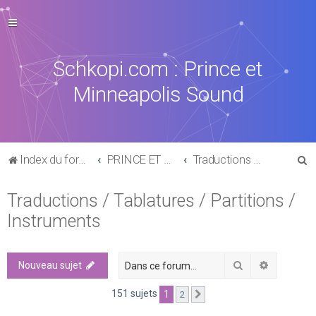
Schkopi.com : Prince et
Minneapolis Sound
R
Index du forum
PRINCE ET SON UNIVERS
Traductions / Tablatures / Partitions / Instruments
e
Traductions / Tablatures / Partitions /
c
Instruments
h
e
r
Rechercher
Recherch
Nouveau sujet
c
151 sujets
1
2
Suivante
h