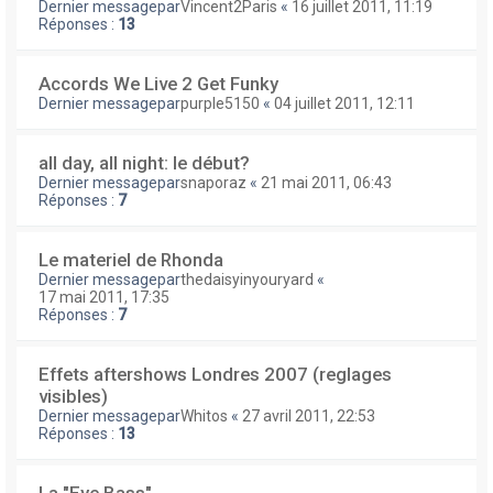
Dernier messagepar
Vincent2Paris
«
16 juillet 2011, 11:19
Réponses :
13
Accords We Live 2 Get Funky
Dernier messagepar
purple5150
«
04 juillet 2011, 12:11
all day, all night: le début?
Dernier messagepar
snaporaz
«
21 mai 2011, 06:43
Réponses :
7
Le materiel de Rhonda
Dernier messagepar
thedaisyinyouryard
«
17 mai 2011, 17:35
Réponses :
7
Effets aftershows Londres 2007 (reglages
visibles)
Dernier messagepar
Whitos
«
27 avril 2011, 22:53
Réponses :
13