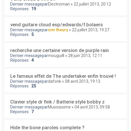
Dernier messagepar
Electricman
«
22 juillet 2013, 20:12
Réponses :
19
vend guitare cloud esp/edwards/f.bolaers
Dernier messagepar
sim theury
«
22 juillet 2013, 19:27
Réponses :
5
recherche une certaine version de purple rain
Dernier messagepar
mougui8
«
28 juin 2013, 12:11
Réponses :
4
Le fameux effet de The undertaker enfin trouvé !
Dernier messagepar
dafonk
«
08 avril 2013, 19:13
Réponses :
25
Clavier style dr fink / Batterie style bobby z
Dernier messagepar
Musicissime
«
04 avril 2013, 09:58
Réponses :
7
Hide the bone paroles complete ?