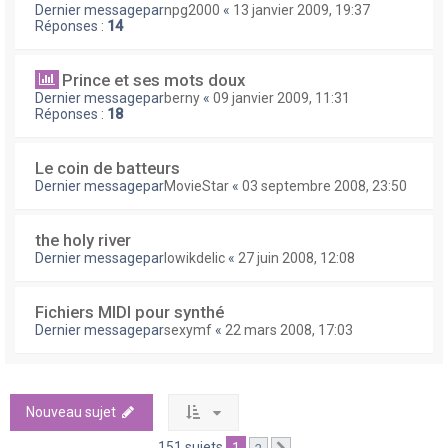
Dernier messagepar
npg2000
«
13 janvier 2009, 19:37
Réponses :
14
Prince et ses mots doux
Dernier messagepar
berny
«
09 janvier 2009, 11:31
Réponses :
18
Le coin de batteurs
Dernier messagepar
MovieStar
«
03 septembre 2008, 23:50
the holy river
Dernier messagepar
lowikdelic
«
27 juin 2008, 12:08
Fichiers MIDI pour synthé
Dernier messagepar
sexymf
«
22 mars 2008, 17:03
Nouveau sujet
151 sujets