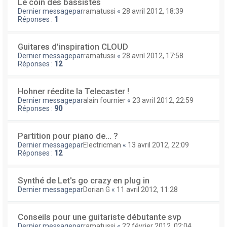
Le coin des bassistes
Dernier messagepar
ramatussi
«
28 avril 2012, 18:39
Réponses :
1
Guitares d'inspiration CLOUD
Dernier messagepar
ramatussi
«
28 avril 2012, 17:58
Réponses :
12
Hohner réedite la Telecaster !
Dernier messagepar
alain fournier
«
23 avril 2012, 22:59
Réponses :
90
Partition pour piano de… ?
Dernier messagepar
Electricman
«
13 avril 2012, 22:09
Réponses :
12
Synthé de Let's go crazy en plug in
Dernier messagepar
Dorian G
«
11 avril 2012, 11:28
Conseils pour une guitariste débutante svp
Dernier messagepar
ramatussi
«
22 février 2012, 02:04