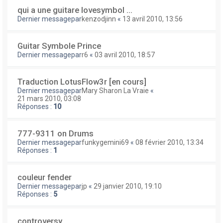
qui a une guitare lovesymbol ...
Dernier messagepar
kenzodjinn
«
13 avril 2010, 13:56
Guitar Symbole Prince
Dernier messagepar
r6
«
03 avril 2010, 18:57
Traduction LotusFlow3r [en cours]
Dernier messagepar
Mary Sharon La Vraie
«
21 mars 2010, 03:08
Réponses :
10
777-9311 on Drums
Dernier messagepar
funkygemini69
«
08 février 2010, 13:34
Réponses :
1
couleur fender
Dernier messagepar
jp
«
29 janvier 2010, 19:10
Réponses :
5
controversy