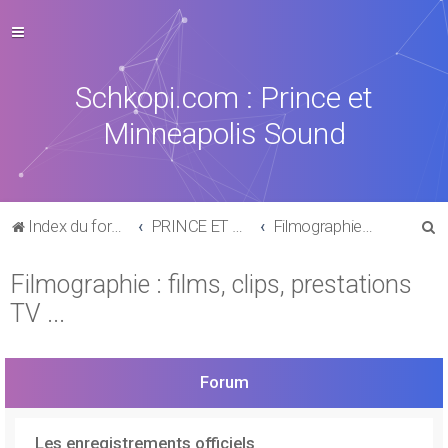
Schkopi.com : Prince et
Minneapolis Sound
R
Index du forum
PRINCE ET SON UNIVERS
Filmographie : films, clips, prestations TV ...
e
Filmographie : films, clips, prestations
c
TV ...
h
e
r
Forum
c
h
Les enregistrements officiels