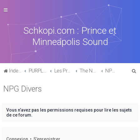
Schkopi.com : Prince et
Minneapolis Sound
R
Index du forum
PURPLE MUSIC
Les Productions, collaborations & sides-Projects
The New Power Generation
NPG Divers
e
NPG Divers
c
h
e
Vous n’avez pas les permissions requises pour lire les sujets
r
de ce forum.
c
h
Connexion
•
S’enregistrer