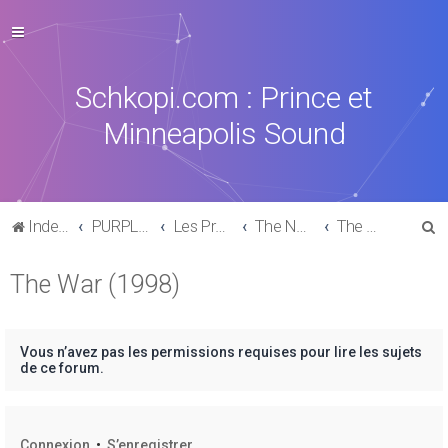
Schkopi.com : Prince et
Minneapolis Sound
R
Index du forum
PURPLE MUSIC
Les Productions, collaborations & sides-Projects
The New Power Generation
The War (1998)
e
The War (1998)
c
h
e
Vous n’avez pas les permissions requises pour lire les sujets
r
de ce forum.
c
h
Connexion
•
S’enregistrer