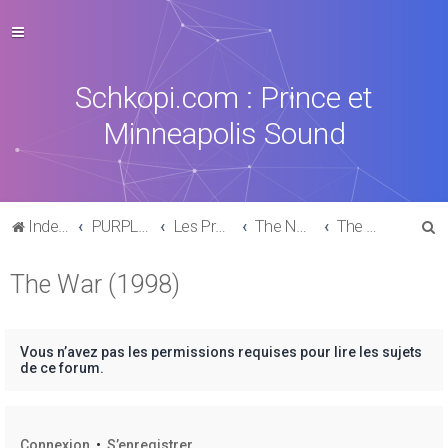
Schkopi.com : Prince et
Minneapolis Sound
R
Index du forum
PURPLE MUSIC
Les Productions, collaborations & sides-Projects
The New Power Generation
The War (1998)
e
The War (1998)
c
h
e
Vous n’avez pas les permissions requises pour lire les sujets
r
de ce forum.
c
h
Connexion
•
S’enregistrer